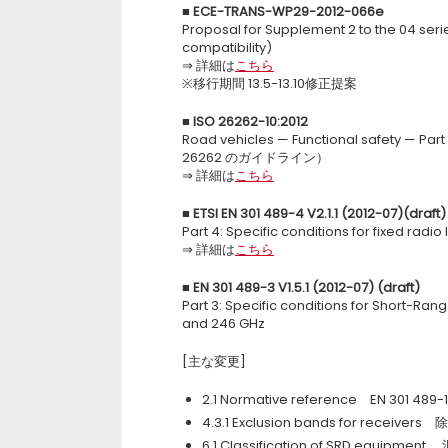
■
ECE-TRANS-WP29-2012-066e
Proposal for Supplement 2 to the 04 ser
compatibility)
⇒ 詳細は
こちら
※移行期間 13.5-13.10修正提案
■
ISO 26262-10:2012
Road vehicles — Functional safety —
26262 のガイドライン）
⇒ 詳細は
こちら
■
ETSI EN 301 489-4 V2.1.1 (2012-07)(draft)
Part 4: Specific conditions for fixed radi
⇒ 詳細は
こちら
■
EN 301 489-3 V1.5.1 (2012-07) (draft)
Part 3: Specific conditions for Short-Ra
and 246 GHz
[主な変更]
2.1 Normative reference EN 301 4
4.3.1 Exclusion bands for rece
6.1 Classification of SRD equ