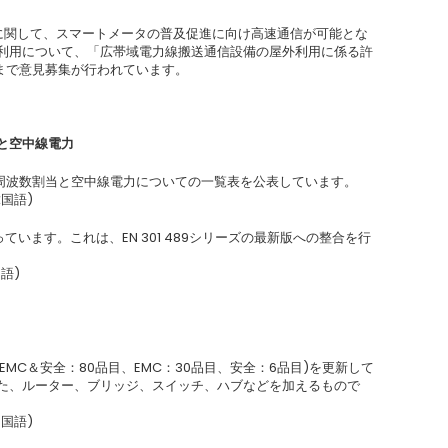
信に関して、スマートメータの普及促進に向け高速通信が可能とな
屋外利用について、「広帯域電力線搬送通信設備の屋外利用に係る許
日まで意見募集が行われています。
と空中線電力
る周波数割当と空中線電力についての一覧表を公表しています。
国語)
ています。これは、EN 301 489シリーズの最新版への整合を行
語)
ト(EMC＆安全：80品目、EMC：30品目、安全：6品目)を更新して
った、ルーター、ブリッジ、スイッチ、ハブなどを加えるもので
国語)