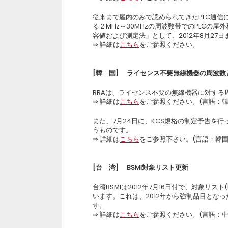
従来まで屋内のみで認められてきたPLC通
る２MHz～30MHzの周波数帯でのPLCの
容値および測定法」として、2012年8月27
⇒ 詳細は
こちら
をご参照ください。
[
韓 国] ライセンス不要無線機器の周波数
RRAは、ライセンス不要の無線機器に対す
⇒ 詳細は
こちら
をご参照ください。(言語：韓
また、7月24日に、KCS規格の制定予告を行っ
うものです。
⇒ 詳細は
こちら
をご参照下さい。(言語：韓国
[
台 湾] BSMI対象リスト更新
台湾BSMIは2012年7月16日付で、対象リス
います。これは、2012年から強制品目とな
す。
⇒ 詳細は
こちら
をご参照ください。(言語：中