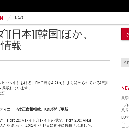
AN
NEWS
ナダ][日本][韓国]ほか、
新情報
ンピック中における、EMC指令4.2(a)により認められている特別
NE
を掲載しています。
語)
夏季
[プ
、グランティコード改正官報掲載、KDB発行/更新
業界
EU
き、Part 2にMレイト/Tレイトの明記、Part 20にANSI
応 
盛り込んだ改正が、2012年7月17日に官報に掲載されました。
ービ