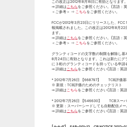
この改正は2012年8月16日に有効となります
⇒ 詳細は
こちら
をご参照ください。(言語：英
＜ご参考＞ ⇒
こちら
をご参照ください。
FCCが2012年3月23日にリリースした、FCC 12
報掲載されました。この改正は2012年8月22日
ます。
⇒ 詳細は
こちら
をご参照ください。(言語：英
＜ご参考＞ ⇒
こちら
をご参照ください。
グランティコードの文字数の制限を解除し基本的
8月24日に有効となります。これは新たに
に３桁のグランティコードを持っている申請
⇒ 詳細は
こちら
をご参照ください(言語：英語
* 2012年7月26日 【668797】 TCB評価基準
※ 新規：TCB評価のためのチェックリスト
⇒ 詳細は
こちら
をご参照ください(言語：英語
* 2012年7月26日 【546630】 TCBス
※ 更新：スーパーシードしても自動配信メー
⇒ 詳細は
こちら
をご参照ください(言語：英語
[
カナダ] SAB-001-12、CB NOTICE 2012-0