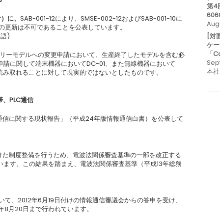
第4
606
日付）に、
SAB-001-12により、SMSE-002-12およびSAB-001-10に
Aug
MHz帯の更新は不可であることを公表しています。
語)
[対
ケー
「C
て、ファミリーモデルへの変更申請において、生産終了したモデルを含む必
Sep
請に関して端末機器においてDC-01、また無線機器において
本社
うに読み取れることに対して現実的ではないとしたものです。
帯、PLC通信
情報通信に関する現状報告」（平成24年版情報通信白書）を公表して
向けた制度整備を行うため、電波法関係審査基準の一部を改正する
います。この結果を踏まえ、電波法関係審査基準（平成13年総務
いて、2012年6月19日付けの情報通信審議会からの答申を受け、
年8月20日まで行われています。