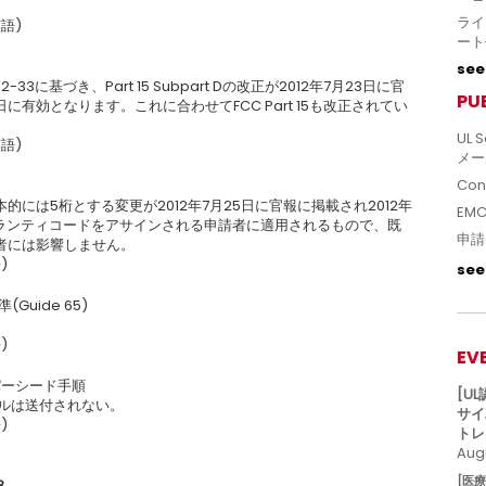
。
ライ
語)
ート
see 
-33に基づき、Part 15 Subpart Dの改正が2012年7月23日に官
PU
に有効となります。これに合わせてFCC Part 15も改正されてい
UL S
語)
メー
Con
には5桁とする変更が2012年7月25日に官報に掲載され2012年
EM
グランティコードをアサインされる申請者に適用されるもので、既
申請
者には影響しません。
)
see 
(Guide 65)
)
EV
ーパーシード手順
[U
ルは送付されない。
サイ
)
トレ
Augu
[医
3