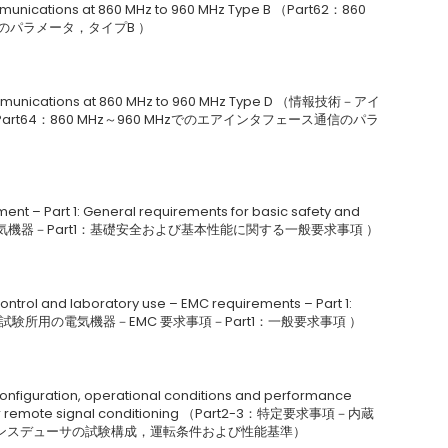
ommunications at 860 MHz to 960 MHz Type B （Part62：860
信のパラメータ，タイプB ）
 communications at 860 MHz to 960 MHz Type D （情報技術－アイ
t64：860 MHz～960 MHzでのエアインタフェース通信のパラ
ent – Part 1: General requirements for basic safety and
1－医用電気機器－Part1：基礎安全および基本性能に関する一般要求事項 ）
ntrol and laboratory use – EMC requirements – Part 1:
御および試験所用の電気機器－EMC 要求事項－Part1：一般要求事項 ）
 configuration, operational conditions and performance
ated or remote signal conditioning （Part2-3：特定要求事項－内蔵
ンスデューサの試験構成，運転条件および性能基準）