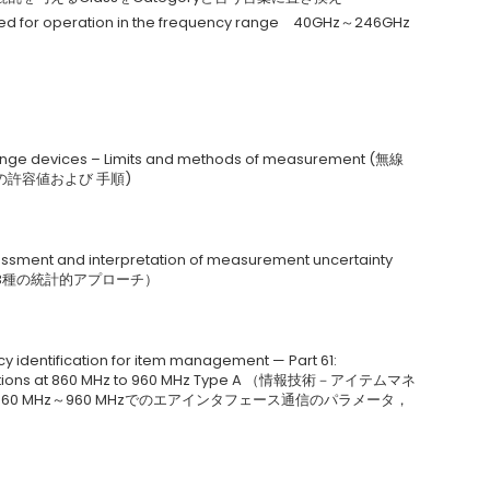
nded for operation in the frequency range 40GHz～246GHz
ange devices – Limits and methods of measurement (無線
許容値および 手順)
sessment and interpretation of measurement uncertainty
3種の統計的アプローチ）
y identification for item management — Part 61:
ications at 860 MHz to 960 MHz Type A （情報技術－アイテムマネ
60 MHz～960 MHzでのエアインタフェース通信のパラメータ，