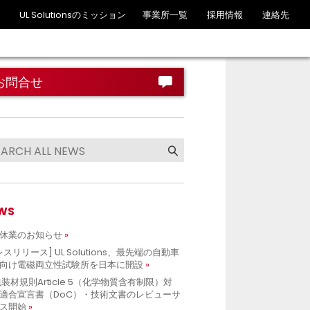
UL Solutionsのミッション
事業所一覧
採用情報
連絡先
お問合せ
WS
休業のお知らせ
レスリリース] UL Solutions、最先端の自動車
向け電磁両立性試験所を日本に開設
包装材規則Article 5（化学物質含有制限）対
適合宣言書（DoC）・技術文書のレビューサ
ス開始