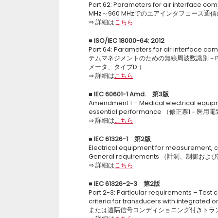
Part 62: Parameters for air interface c
MHz～960 MHzでのエアインタフェース通
⇒ 詳細は
こちら
■
ISO/IEC 18000-64: 2012
Part 64: Parameters for air interface
テムマネジメントのための無線周波数識別－Par
メータ、タイプD ）
⇒ 詳細は
こちら
■
IEC 60601-1 Amd.
第3版
Amendment 1 – Medical electrical equipm
essential performance （修正票
⇒ 詳細は
こちら
■
IEC 61326-1
第2版
Electrical equipment for measurement, co
General requirements （計測、制
⇒ 詳細は
こちら
■
IEC 61326-2-3
第2版
Part 2-3: Particular requirements – Test
criteria for transducers with integr
または遠隔信号コンディショニング付きトラ