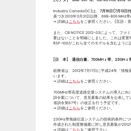
Industry Canada(IC)は、
7月16日(7月13
基づき2013年3月31日以降、698-806 
⇒ 詳細は
こちら
をご参照ください。(言語：英
また、CB NOTICE 2012-03によっ
要はないことを明確にしました。これは変更申
RSP-100がこれら全てのモデルを含むよ
[
日 本] 通信白書、700MHｚ帯、23GHｚ
総務省は、2012年7月17日に平成24年「
います。
⇒ 詳細は
こちら
をご参照ください。
700MHz帯高度道路交通システムの導入に
訓令案について、意見募集の結果を公表して
省訓令第67号）の改正を行う予定です。
⇒ 詳細は
こちら
をご参照ください。
23GHz帯無線伝送システムの技術的条件につ
作成された制度整備案に対し意見募集が2012
⇒ 詳細は
こちら
をご参照下さい。