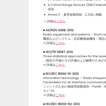
A.4 Short Range Devices (SRD) inte
追加
Annex C 参照規格削除、2.2項に掲載
⇒ 詳細は
こちら
■
AS/NZS 4268: 2012
Radio equipment and systems – Short r
機器およびシステム－近距離無線機器－測定の
⇒ 詳細は
こちら
■
ISO/TR 13587: 2012
Three statistical approaches for the as
（測定の不確かさの評価および解釈のための
⇒ 詳細は
こちら
■
ISO/IEC 18000-61: 2012
Information technology — Radio frequenc
Parameters for air interface commun
ジメントのための無線周波数識別－Part61：8
タイプA
⇒ 詳細は
こちら
■
ISO/IEC 18000-62: 2012