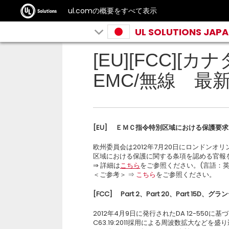
ul.comの概要をすべて表示
UL SOLUTIONS JAP
[EU][FCC][カ
EMC/無線 最
[EU]
ＥＭＣ指令特別区域における保護要求
欧州委員会は2012年7月20日にロンドンオリ
区域における保護に関する条項を認める官報
⇒ 詳細は
こちら
をご参照ください。(言語：英
＜ご参考＞ ⇒
こちら
をご参照ください。
[FCC]
Part 2、Part 20、Part 15D
2012年4月9日に発行されたDA 12-550に基づ
C63.19:2011採用による周波数拡大などを