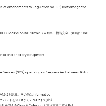
ies of amendments to Regulation No. 10 (Electromagnetic
 Part 10: Guideline on ISO 26262 （自動車－機能安全－第10部：ISO
o links and ancillary equipment
nge Devices (SRD) operating on frequencies between 9 kHz
89-1V1.9.2を記載。その他はInformative
ivers 除外バンドを2GHzから2.7GHzまで拡張
ipment 混乱を与えるClassをCategoryと言う言葉に置き換え