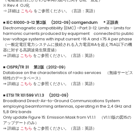
※ Rev.4 OJ化
⇒ 詳細は
こちら
をご参照ください。（言語：英語）
■ IEC 61000-3-12 第2版 (2012-09) corrigendum ＊正誤表
Electromagnetic compatibility (EMC) –Part 3-12: Limits – Limits for
harmonic currents produced by equipment connected to public
low-voltage systems with input current >16 A and ≤75 A per phase
（一般定電圧電力システムに接続される入力電流16Aを超え75A以下の機
器に対する高調波発生限度値）
⇒ 詳細は
こちら
をご参照ください。（言語：英語）
■ CISPR/TR 31 第2版（2012-09）
Database on the characteristics of radio services （無線サービス
特性のデータベース）
⇒ 詳細は
こちら
をご参照ください。（言語：英語）
■ ETSI TR 101 599 V1.1.3 (2012-09)
Broadband Direct-Air-to-Ground Communications System
employing beamforming antennas, operating in the 2,4 GHz and
5,8 GHz bands
Only update Figure 15: Emission Mask from V1.1.1 （V1.1.1版の図15の
アップデートのみ）
⇒ 詳細は
こちら
をご参照ください。（言語：英語）