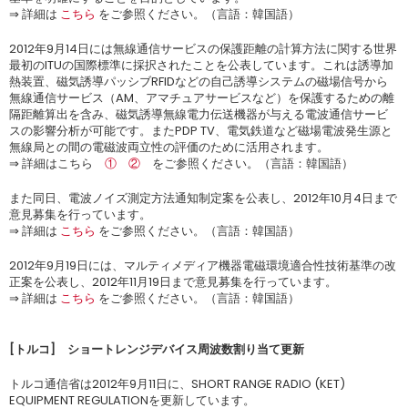
⇒ 詳細は
こちら
をご参照ください。（言語：韓国語）
2012年9月14日には無線通信サービスの保護距離の計算方法に関する世界
最初のITUの国際標準に採択されたことを公表しています。これは誘導加
熱装置、磁気誘導パッシブRFIDなどの自己誘導システムの磁場信号から
無線通信サービス（AM、アマチュアサービスなど）を保護するための離
隔距離算出を含み、磁気誘導無線電力伝送機器が与える電波通信サービ
スの影響分析が可能です。またPDP TV、電気鉄道など磁場電波発生源と
無線局との間の電磁波両立性の評価のために活用されます。
⇒ 詳細はこちら
①
②
をご参照ください。（言語：韓国語）
また同日、電波ノイズ測定方法通知制定案を公表し、2012年10月4日まで
意見募集を行っています。
⇒ 詳細は
こちら
をご参照ください。（言語：韓国語）
2012年9月19日には、マルティメディア機器電磁環境適合性技術基準の改
正案を公表し、2012年11月19日まで意見募集を行っています。
⇒ 詳細は
こちら
をご参照ください。（言語：韓国語）
[トルコ] ショートレンジデバイス周波数割り当て更新
トルコ通信省は2012年9月11日に、SHORT RANGE RADIO (KET)
EQUIPMENT REGULATIONを更新しています。