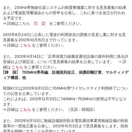
また、23GHz帯無線伝送システムの制度整備案に対する意見募集の結果
および電波監理審議会からの答申を公表し、これに基づき改正が行われ
る予定です。
⇒ 詳細はこちら
①
②
をご参照ください。
2012年8月24日に公表した電波の利用状況の調査の見直し案に対する意
見募集を2012年10月15日まで行っています。
⇒ 詳細は
こちら
をご参照ください。
また、2012年9月14日に「広帯域電力線搬送通信設備の屋外利用に係る許
容値および測定法」について意見募集の結果を公表しています。 ⇒ 詳
細は
こちら
をご参照ください。
[韓 国] 700MHz帯再編、設備規則改正、保護距離計算、マルティメデ
ィア機器、他
韓国KCCは2012年9月12日に700MHz帯ワイヤレスマイク利用終了につい
ての公告を公表しています。
これによれば、2012年12月31日に740MHz-752MHzの使用は不可となり
ます。
⇒ 詳細は
こちら
をご参照ください。（言語：韓国語）
また、2012年9月13日に無線設備規則告示電気通信事業用無線設備の技術
基準の一部改正案を公表し、2012年10月2日まで意見募集をします。技術
基準を明確にすることを目的としています。