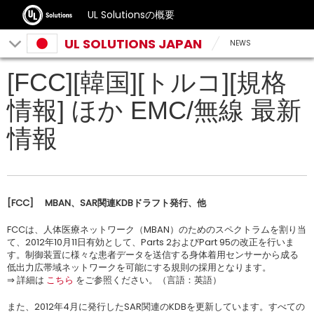
UL Solutionsの概要
UL SOLUTIONS JAPAN
NEWS
[FCC][韓国][トルコ][規格
情報] ほか EMC/無線 最新
情報
[FCC] MBAN、SAR関連KDBドラフト発行、他
FCCは、人体医療ネットワーク（MBAN）のためのスペクトラムを割り当
て、2012年10月11日有効として、Parts 2およびPart 95の改正を行いま
す。制御装置に様々な患者データを送信する身体着用センサーから成る
低出力広帯域ネットワークを可能にする規則の採用となります。
⇒ 詳細は
こちら
をご参照ください。（言語：英語）
また、2012年4月に発行したSAR関連のKDBを更新しています。すべての