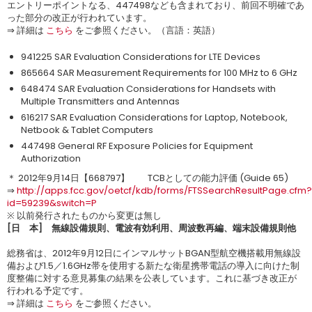
エントリーポイントなる、447498なども含まれており、前回不明確であ
った部分の改正が行われています。
⇒ 詳細は
こちら
をご参照ください。（言語：英語）
941225 SAR Evaluation Considerations for LTE Devices
865664 SAR Measurement Requirements for 100 MHz to 6 GHz
648474 SAR Evaluation Considerations for Handsets with
Multiple Transmitters and Antennas
616217 SAR Evaluation Considerations for Laptop, Notebook,
Netbook & Tablet Computers
447498 General RF Exposure Policies for Equipment
Authorization
＊ 2012年9月14日【668797】 TCBとしての能力評価 (Guide 65)
⇒
http://apps.fcc.gov/oetcf/kdb/forms/FTSSearchResultPage.cfm?
id=59239&switch=P
※ 以前発行されたものから変更は無し
[日 本] 無線設備規則、電波有効利用、周波数再編、端末設備規則他
総務省は、2012年9月12日にインマルサットBGAN型航空機搭載用無線設
備および1.5／1.6GHz帯を使用する新たな衛星携帯電話の導入に向けた制
度整備に対する意見募集の結果を公表しています。これに基づき改正が
行われる予定です。
⇒ 詳細は
こちら
をご参照ください。