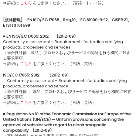
⇒ 詳細は
こちら
をご参照ください。 (言語：トルコ語)
[規格情報] EN ISO/IEC 17065、Reg,10、IEC 61000-3-12、CISPR 31、
ETSI TS 101 599
■ EN ISO/IEC 17065: 2012 (2012-09)
Conformity assessment – Requirements for bodies certifying
products, processes and services
（適合性評価－製品,、プロセスおよびサービスの認証を行う機関に対す
る要求事項）
⇒ 詳細は
こちら
をご参照ください。（言語：英語）
ISO/IEC 17065: 2012 （2012-09）
Conformity assessment – Requirements for bodies certifying
products, processes and service
（適合性評価 － 製品、プロセスおよびサービスの認証を行う機関に対す
る要求事項）
⇒ 詳細は
こちら
をご参照ください。（言語：英語）
■ Regulation No 10 of the Economic Commission for Europe of the
United Nations (UN/ECE) — Uniform provisions concerning the
approval of vehicles with regard to electromagnetic
compatibility (2012-09)
（電磁適合性にかかわる車両の認可に関する統一規定）