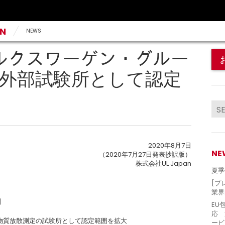
AN
NEWS
] フォルクスワーゲン・グルー
に外部試験所として認定
2020年8月7日
NE
（2020年7月27日発表抄訳版）
株式会社UL Japan
夏季
[プ
業界
】
EU
応 
学物質放散測定の試験所として認定範囲を拡大
ービ