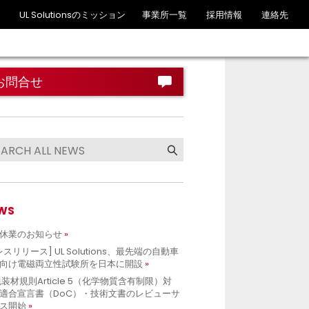
UL Solutionsのミッション
事業所一覧
採用情報
連絡先
お問合せ
WS
休業のお知らせ
レスリリース] UL Solutions、最先端の自動車
向け電磁両立性試験所を日本に開設
包装材規則Article 5（化学物質含有制限）対
適合宣言書（DoC）・技術文書のレビューサ
ス開始