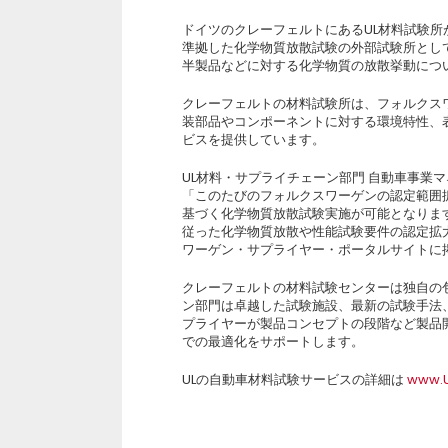
ドイツのクレーフェルトにあるUL材料試験所
準拠した化学物質放散試験の外部試験所として
半製品などに対する化学物質の放散挙動につ
クレーフェルトの材料試験所は、フォルクス
装部品やコンポーネントに対する環境特性、
ビスを提供しています。
UL材料・サプライチェーン部門 自動車事業マネ
「このたびのフォルクスワーゲンの認定範囲拡
基づく化学物質放散試験実施が可能となります
従った化学物質放散や性能試験要件の認定拡
ワーゲン・サプライヤー・ポータルサイトに
クレーフェルトの材料試験センターは独自の
ン部門は卓越した試験施設、最新の試験手法
プライヤーが製品コンセプトの段階など製品開
での最適化をサポートします。
ULの自動車材料試験サービスの詳細は
www.U