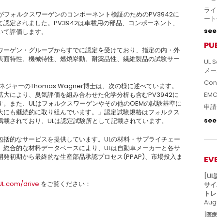
ライ
がフォルクスワーゲンのコンポーネント検証のためのPV3942に
ート
認定されました。PV3942は車載用の部品、コンポーネント、
see 
いて評価します。
PU
ワーゲン・グループからすでに認定を受けており、指定の内・外
表面特性、機械特性、燃焼挙動、耐薬品性、繊維製品の試験サー
UL S
メー
Con
ジャーのThomas Wagner博士は、次の様に述べています。
大により、臭気評価を組み合わせた化学分析も含むPV3942に
EM
。また、ULはフォルクスワーゲンやその他のOEMの試験基準に
申請
大にも継続的に取り組んでいます。」認定試験規格はフォルクス
see 
掲載されており、ULは認定試験所として記載されています。
包括的なサービスを提供しています。ULの材料・サプライチェー
、総合的な材料データベースにより、ULは自動車メーカーと各サ
発初期から最終的な生産部品承認プロセス(PPAP)、市場投入ま
EV
[U
L.com/drive
をご覧ください：
サイ
トレ
Augu
[医