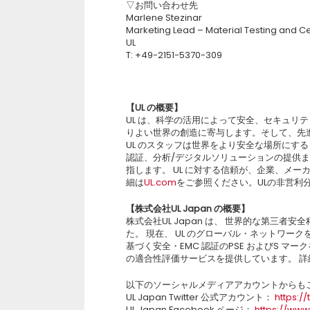
▽お問い合わせ先
Marlene Stezinar
Marketing Lead – Material Testing and Cer
UL
T: +49-2151-5370-309
【UL の概要】
UL は、科学の活用によって安全、セキュリ
りよい世界の創造に寄与します。そして、先
UL のスタッフは世界をより安全な場所にす
認証、分析/デジタルソリューションの提供ま
指します。 UL に対する信頼が、企業、メ
細は
UL.com
をご参照ください。ULの非営利
【株式会社UL Japan の概要】
株式会社UL Japan は、 世界的な第三者安
た。 現在、 UL のグローバル・ネットワーク
基づく安全・EMC 認証のPSE およびS マ
の適合性評価サービスを提供しています。 
以下のソーシャルメディアアカウントからも
UL Japan Twitter 公式アカウント：
https:/
UL Japan Facebook ページ：
https://ww