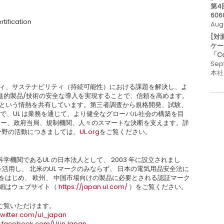
第4
606
tification
Aug
[対
ケー
「C
Sep
本社
ティ、サステナビリティ（持続可能性）における課題を解決し、よ
進的製品/技術の安全な導入を実現することで、信頼を高めます。
るという情熱を共有しています。第三者調査から規格開発、試験、
で、UL は業務を通じて、より健全なグローバル社会の構築を目
ーカー、政府当局、規制機関、人々のスマートな決断を支えます。詳
分野の活動につきましては、
UL.org
をご覧ください。
全科学機関であるUL の日本法人として、 2003 年に設立されまし
を活用し、 北米のUL マークのみならず、 日本の電気用品安全法に
ークをはじめ、 欧州、 中国市場向けの製品に必要とされる認証マーク
詳細はウェブサイト（
https://japan.ul.com/
）をご覧ください。
ご覧いただけます。
/twitter.com/ul_japan
w.facebook.com/ULinJapan