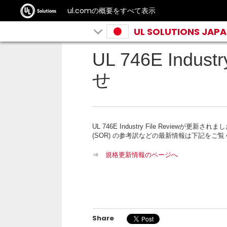
ul.comの概要をすべて表示
UL SOLUTIONS JAP
UL 746E Indus
せ
が更新されまし
UL 746E Industry File Review
の参考訳などの最新情報は下記をご覧
(SOR)
⇒
規格更新情報のページへ
Share