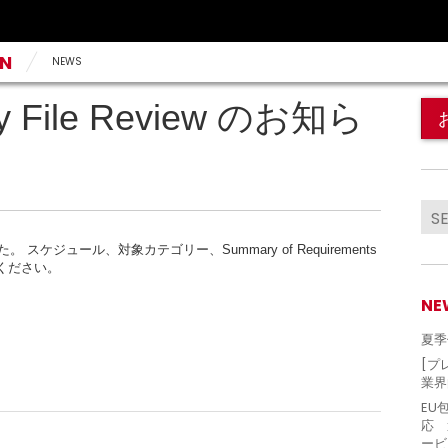
AN
NEWS
try File Review のお知ら
た。
スケジュール、対象カテゴリー、
Summary of Requirements
ください。
NE
夏季
[プ
業界
EU
応 
ービ