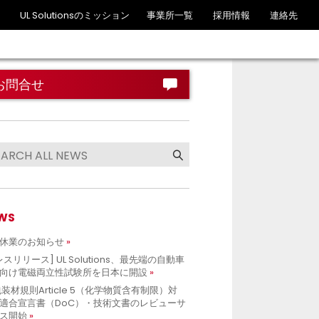
UL Solutionsのミッション
事業所一覧
採用情報
連絡先
お問合せ
WS
休業のお知らせ
レスリリース] UL Solutions、最先端の自動車
向け電磁両立性試験所を日本に開設
包装材規則Article 5（化学物質含有制限）対
適合宣言書（DoC）・技術文書のレビューサ
ス開始