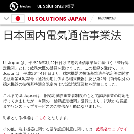
UL Solutionsの概要
UL SOLUTIONS JAPAN
RESOURCES
日本国内電気通信事業法
UL Japanは、平成26年3月12日付けで電気通信事業法に基づく「登録認
定機関」として総務大臣の登録を受けました。この登録を受けて、UL
Japanは、平成26年4月1日より、端末機器の技術基準適合認定等に関す
る規則第4条第1号（通話の用に供する端末機器）及び第2号（前号以外の
端末機器の技術基準適合認定および設計認証業務を開始しました。
これまでUL Japanは、旧認定試験事業者制度のもとで試験事業の対応を
行ってきましたが、今回の「登録認定機関」登録により、試験から認証
までワンストップサービスのご提供が可能になりました。
対象となる機器は
こちら
となります。
その他、端末機器に関する基準認証制度に関しては
総務省ウェブサイ