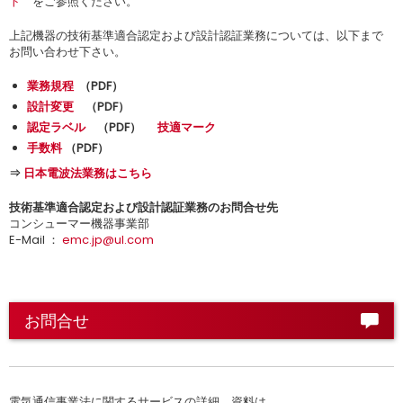
ト
をご参照ください。
上記機器の技術基準適合認定および設計認証業務については、以下まで
お問い合わせ下さい。
業務規程
（
PDF
）
設計変更
（
PDF
）
認定ラベル
（
PDF
）
技適マーク
手数料
（
PDF
）
⇒
日本電波法業務はこちら
技術基準適合認定および設計認証業務のお問合せ先
コンシューマー機器事業部
E-Mail ：
emc.jp@ul.com
お問合せ
電気通信事業法に関するサービスの詳細、資料は