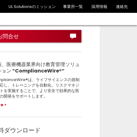
UL Solutionsのミッション
事業所一覧
採用情報
連絡先
お問合せ
薬、医療機器業界向け教育管理ソリュ
ョン “ComplianceWire®“
mplianceWire®は、ライフサイエンスの規制
応し、トレーニングを自動化。リスクマネジ
トを実施することで、より安全で効果的な医
の開発をサポートします。
re
料ダウンロード