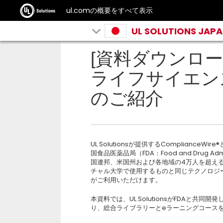
ul.comの概要をすべて表示
UL SOLUTIONS JAP
[資料ダウンロード] 
ライフサイエン
のご紹介
UL Solutionsが提供するComplian
国食品医薬品局（FDA：Food and Drug 
国連邦、米国州および各地域の4万人を超える
チャル大学で使用するものと同じテクノロジープラ
がご利用いただけます。
本資料では、UL SolutionsがFDAと共
り、総合ライブラリーとeラーニングコース