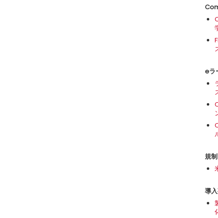
Com
eラ
規制
導入