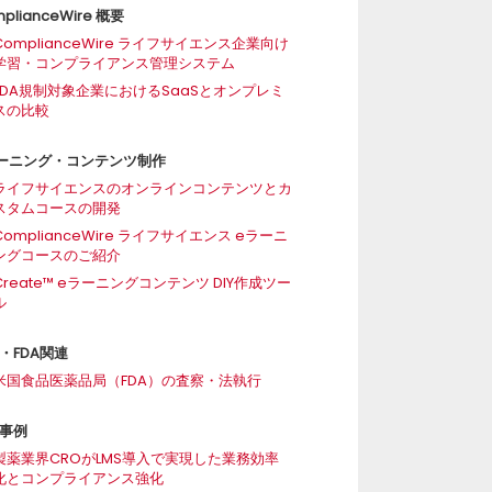
plianceWire 概要
ComplianceWire ライフサイエンス企業向け
学習・コンプライアンス管理システム
FDA規制対象企業におけるSaaSとオンプレミ
スの比較
ーニング・コンテンツ制作
ライフサイエンスのオンラインコンテンツとカ
スタムコースの開発
ComplianceWire ライフサイエンス eラーニ
ングコースのご紹介
Create™ eラーニングコンテンツ DIY作成ツー
ル
・FDA関連
米国食品医薬品局（FDA）の査察・法執行
事例
製薬業界CROがLMS導入で実現した業務効率
化とコンプライアンス強化