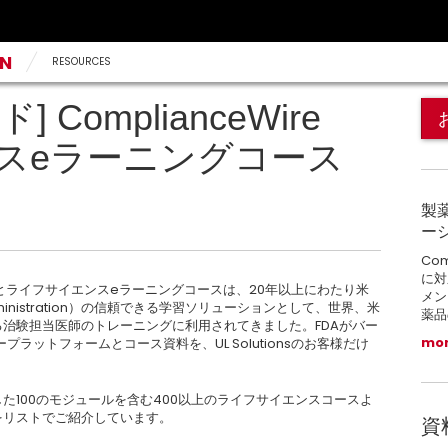
AN
RESOURCES
ComplianceWire
スeラーニングコース
製
ーシ
Co
に対
ceWire®とライフサイエンスeラーニングコースは、20年以上にわたり米
メン
Administration）の信頼できる学習ソリューションとして、世界、米
薬品
治験担当医師のトレーニングに利用されてきました。FDAがバー
mo
ットフォームとコース資料を、UL Solutionsのお客様だけ
同開発した100のモジュールを含む400以上のライフサイエンスコースよ
をリストでご紹介しています。
資