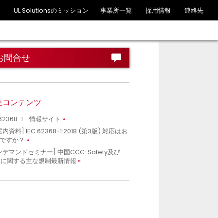
UL Solutionsのミッション
事業所一覧
採用情報
連絡先
お問合せ
連コンテンツ
 62368-1 情報サイト
内資料] IEC 62368-1:2018 (第3版) 対応はお
ですか？
ンデマンドセミナー] 中国CCC: Safety及び
Cに関する主な規制最新情報