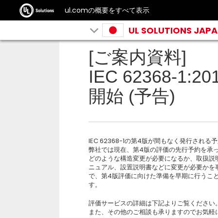
ul.comの概要をすべて表示
UL SOLUTIONS JAP
[ご案内資料]
IEC 62368-1
開始 (予告)
IEC 62368-1の第4版が間もなく発行される
弊社では現在、第4版の評価の先行予約を承
どのような構造変更が必要になるか、取扱説
ニュアル、設置説明書などに変更が必要かを
で、第4版評価に向けた準備を早期に行うこ
す。
評価サービスの詳細は下記よりご覧ください
また、その他のご相談も承りますのでお気軽