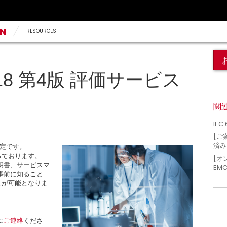
AN
RESOURCES
:2018 第4版 評価サービス
関
IEC
[ご案
済み
予定です。
っております。
[オ
明書、サービスマ
EM
事前に知ること
とが可能となりま
。
に
ご連絡
くださ