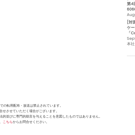
第4
606
Aug
[対
ケー
「C
Sep
本社
断での転用配布・放送は禁止されています。
合せさせていただく場合がございます。
法的並びに専門的助言を与えることを意図したものではありません。
、
こちら
からお問合せください。