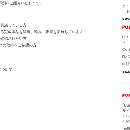
事例をご紹介いたします。
ライ
ート
see 
を実施している方
PU
する完成製品を製造、輸入、販売を実施している方
UL S
ご確認されたい方
メー
クの取得をご希望の方
Con
EM
申請
について
see 
EV
[U
サイ
トレ
Augu
[医