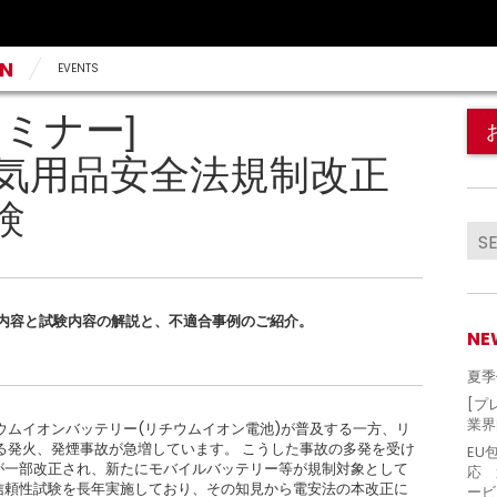
AN
EVENTS
ミナー]
気用品安全法規制改正
験
正内容と試験内容の解説と、不適合事例のご紹介。
NE
夏季
[プ
業界
ウムイオンバッテリー(リチウムイオン電池)が普及する一方、リ
る発火、発煙事故が急増しています。 こうした事故の多発を受け
EU
釈が一部改正され、新たにモバイルバッテリー等が規制対象として
応 
ーの信頼性試験を長年実施しており、その知見から電安法の本改正に
ービ