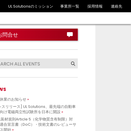
UL Solutionsのミッション
事業所一覧
採用情報
連絡先
お問合せ
WS
休業のお知らせ
レスリリース] UL Solutions、最先端の自動車
向け電磁両立性試験所を日本に開設
包装材規則Article 5（化学物質含有制限）対
適合宣言書（DoC）・技術文書のレビューサ
ス開始