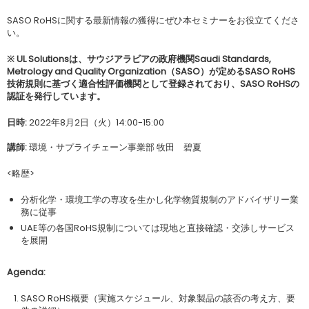
SASO RoHSに関する最新情報の獲得にぜひ本セミナーをお役立てくださ
い。
※ UL Solutionsは、サウジアラビアの政府機関Saudi Standards,
Metrology and Quality Organization（SASO）が定めるSASO RoHS
技術規則に基づく適合性評価機関として登録されており、SASO RoHSの
認証を発行しています。
日時:
2022年8月2日（火）14:00-15:00
講師:
環境・サプライチェーン事業部 牧田 碧夏
<略歴>
分析化学・環境工学の専攻を生かし化学物質規制のアドバイザリー業
務に従事
UAE等の各国RoHS規制については現地と直接確認・交渉しサービス
を展開
Agenda:
SASO RoHS概要（実施スケジュール、対象製品の該否の考え方、要