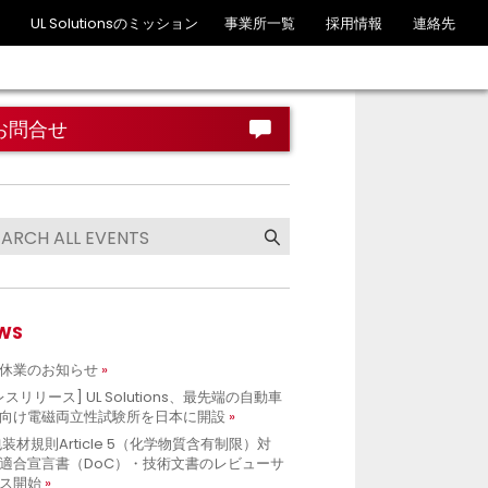
UL Solutionsのミッション
事業所一覧
採用情報
連絡先
お問合せ
WS
休業のお知らせ
レスリリース] UL Solutions、最先端の自動車
向け電磁両立性試験所を日本に開設
包装材規則Article 5（化学物質含有制限）対
適合宣言書（DoC）・技術文書のレビューサ
ス開始