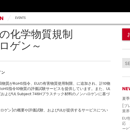
AN
EVENTS
] 材料の化学物質規制
ハロゲン～
イン
四物質がRoHS指令、EUの有害物質使用制限、に追加され、計10物
NE
oHS指令10物質の評価試験サービスを提供しています。また、UL
質およびUL Subject 746Hプラスチック材料のノンハロゲンに基づ
夏季
[プ
ンハロゲン)の概要や評価試験、およびULが提供するサービスについ
業界
EU
。
応 
ービ