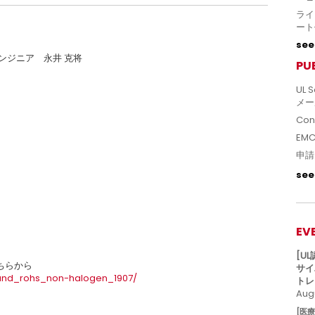
ライ
ート
see 
エンジニア 永井 克将
PU
UL S
メー
Con
EM
申請
see 
EV
。
[U
ちらから
サイ
mand_rohs_non-halogen_1907/
トレ
Augu
[医