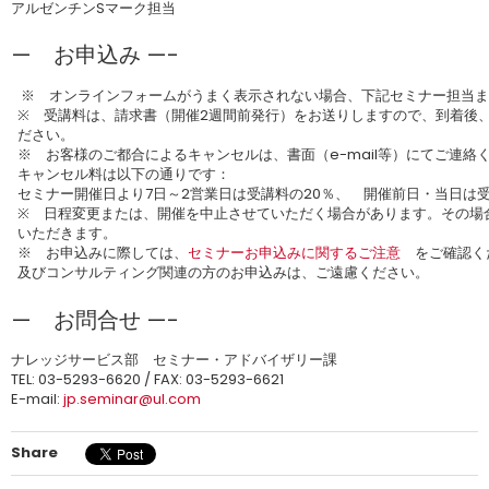
アルゼンチンSマーク担当
— お申込み —-
※ オンラインフォームがうまく表示されない場合、下記セミナー担当ま
※ 受講料は、請求書（開催2週間前発行）をお送りしますので、到着後
ださい。
※ お客様のご都合によるキャンセルは、書面（e-mail等）にてご連絡
キャンセル料は以下の通りです：
セミナー開催日より7日～2営業日は受講料の20％、 開催前日・当日は受
※ 日程変更または、開催を中止させていただく場合があります。その場
いただきます。
※ お申込みに際しては、
セミナーお申込みに関するご注意
をご確認く
及びコンサルティング関連の方のお申込みは、ご遠慮ください。
— お問合せ —-
ナレッジサービス部 セミナー・アドバイザリー課
TEL: 03-5293-6620 / FAX: 03-5293-6621
E-mail:
jp.seminar@ul.com
Share