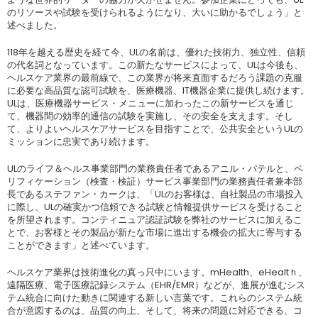
のリソースや試験を受けられるようになり、大いに助かるでしょう」と
述べました。
118年を越える歴史を経て今、ULの名前は、優れた技術力、独立性、信頼
の代名詞となっています。この新たなサービスによって、ULは今後も、
ヘルスケア業界の最前線で、この業界が将来直面するだろう課題の克服
に必要な高品質な認可試験を、医療機器、IT機器企業に提供し続けます。
ULは、医療機器サービス・メニューに加わったこの新サービスを通じ
て、機器間の効率的通信の試験を実施し、その安全を支えます。そし
て、よりよいヘルスケアサービスを目指すことで、公共安全というULの
ミッションに忠実であり続けます。
ULのライフ＆ヘルス事業部門の業務責任者であるアニル・パテルと、ベ
リフィケーション（検査・検証）サービス事業部門の業務責任者兼本部
長であるステファン・カークは、「ULのお客様は、自社製品の市場投入
に際し、ULの確実かつ信頼できる試験と情報提供サービスを受けること
を所望されます。コンティニュア認証試験を弊社のサービスに加えるこ
とで、お客様とその製品が新たな市場に進出する機会の拡大に寄与する
ことができます」と述べています。
ヘルスケア業界は技術進化の真っ只中にいます。mHealth、eHealtｈ、
遠隔医療、電子医療記録システム（EHR/EMR）などが、進展が進むシス
テム統合に向けた動きに関連する新しい言葉です。これらのシステム統
合が意図するのは、品質の向上、そして、将来の問題に対応できる、コ