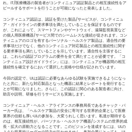
れ、IT/医療機器の製造者がコンティニュア認証製品との相互接続性をア
ピールするサポートを行うことが可能になったと発表しました。
コンティニュア認証は、認証を受けた製品/サービスが、コンティニュ
ア・ガイドラインの要求事項を満たしていることを保証するものです
が、これによって、スマートフォンやゲートウェイ、遠隔監視装置など
の個人用医療機器/サービス間でのシームレスな接続が促されます。コン
ティニュアのロゴを有するパーソナル・ヘルスケア製品は、適合性の要
求事項だけでなく、他のコンティニュア対応製品との相互接続性に関す
る要求事項も満たしていることを示しています。適合性を主張するに
は、これらの認証プログラムの要件を全て満たすことが必要です。「コ
ンティニュア設計ガイドライン」には、コンティニュアが機器間の相互
接続性を確立するにおいて選択した規格や仕様が記されています。
今回の認定で、ULは認証に必要なあらゆる試験を実施できるようになっ
たと共に、新たな対応製品となった機器に結果とレポートを発行するこ
とが可能になりました。さらに、この認証に関心のある製造者に向け、
助言や説明、研修を行うサービスも実施します。
コンティニュア・ヘルス・アライアンスの事務局長であるチャック・パ
ーカー氏は、「ヘルスケア製品の安全に寄与する世界的企業として医療
業界の信頼も厚いULの参加を、大変うれしく思います。私達が期待する
のは、相互接続性が、パーソナル・ヘルスケア機器/システムの世界的成
長・拡大の原動力となることです。このビジョンを達成するには、ULの
ような世界的リーダーの協力が欠かせません。参加企業にとっても、UL