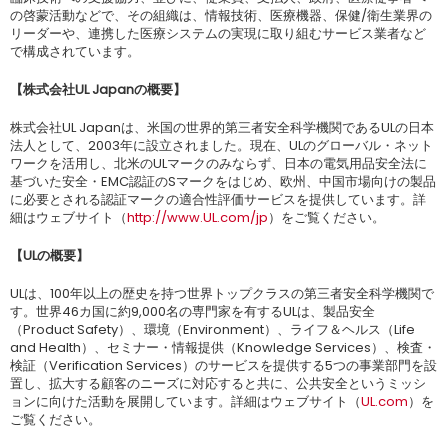
の啓蒙活動などで、その組織は、情報技術、医療機器、保健/衛生業界の
リーダーや、連携した医療システムの実現に取り組むサービス業者など
で構成されています。
【株式会社UL Japanの概要】
株式会社UL Japanは、米国の世界的第三者安全科学機関であるULの日本
法人として、2003年に設立されました。現在、ULのグローバル・ネット
ワークを活用し、北米のULマークのみならず、日本の電気用品安全法に
基づいた安全・EMC認証のSマークをはじめ、欧州、中国市場向けの製品
に必要とされる認証マークの適合性評価サービスを提供しています。詳
細はウェブサイト（
http://www.UL.com/jp
）をご覧ください。
【ULの概要】
ULは、100年以上の歴史を持つ世界トップクラスの第三者安全科学機関で
す。世界46カ国に約9,000名の専門家を有するULは、製品安全
（Product Safety）、環境（Environment）、ライフ＆ヘルス（Life
and Health）、セミナー・情報提供（Knowledge Services）、検査・
検証（Verification Services）のサービスを提供する5つの事業部門を設
置し、拡大する顧客のニーズに対応すると共に、公共安全というミッシ
ョンに向けた活動を展開しています。詳細はウェブサイト（
UL.com
）を
ご覧ください。