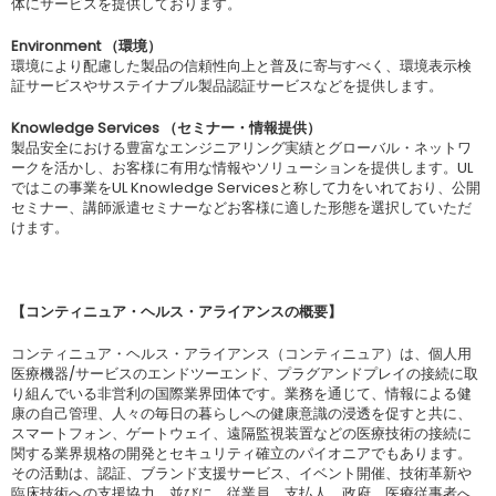
体にサービスを提供しております。
Environment （環境）
環境により配慮した製品の信頼性向上と普及に寄与すべく、環境表示検
証サービスやサステイナブル製品認証サービスなどを提供します。
Knowledge Services （セミナー・情報提供）
製品安全における豊富なエンジニアリング実績とグローバル・ネットワ
ークを活かし、お客様に有用な情報やソリューションを提供します。UL
ではこの事業をUL Knowledge Servicesと称して力をいれており、公開
セミナー、講師派遣セミナーなどお客様に適した形態を選択していただ
けます。
【コンティニュア・ヘルス・アライアンスの概要】
コンティニュア・ヘルス・アライアンス（コンティニュア）は、個人用
医療機器/サービスのエンドツーエンド、プラグアンドプレイの接続に取
り組んでいる非営利の国際業界団体です。業務を通じて、情報による健
康の自己管理、人々の毎日の暮らしへの健康意識の浸透を促すと共に、
スマートフォン、ゲートウェイ、遠隔監視装置などの医療技術の接続に
関する業界規格の開発とセキュリティ確立のパイオニアでもあります。
その活動は、認証、ブランド支援サービス、イベント開催、技術革新や
臨床技術への支援協力、並びに、従業員、支払人、政府、医療従事者へ