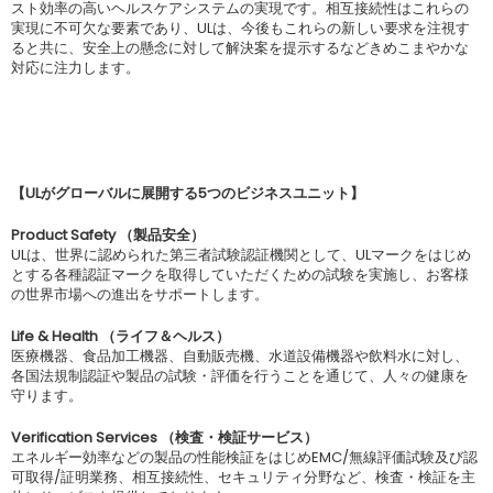
スト効率の高いヘルスケアシステムの実現です。相互接続性はこれらの
実現に不可欠な要素であり、ULは、今後もこれらの新しい要求を注視す
ると共に、安全上の懸念に対して解決案を提示するなどきめこまやかな
対応に注力します。
【ULがグローバルに展開する5つのビジネスユニット】
Product Safety （製品安全）
ULは、世界に認められた第三者試験認証機関として、ULマークをはじめ
とする各種認証マークを取得していただくための試験を実施し、お客様
の世界市場への進出をサポートします。
Life & Health （ライフ＆ヘルス）
医療機器、食品加工機器、自動販売機、水道設備機器や飲料水に対し、
各国法規制認証や製品の試験・評価を行うことを通じて、人々の健康を
守ります。
Verification Services （検査・検証サービス）
エネルギー効率などの製品の性能検証をはじめEMC/無線評価試験及び認
可取得/証明業務、相互接続性、セキュリティ分野など、検査・検証を主