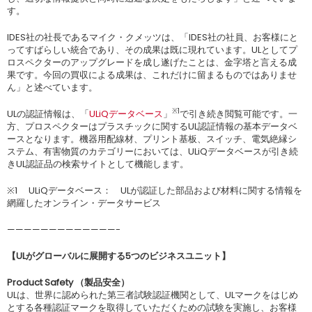
す。
IDES社の社長であるマイク・クメッツは、「IDES社の社員、お客様にと
ってすばらしい統合であり、その成果は既に現れています。ULとしてプ
ロスペクターのアップグレードを成し遂げたことは、金字塔と言える成
果です。今回の買収による成果は、これだけに留まるものではありませ
ん」と述べています。
※1
ULの認証情報は、「
ULiQデータベース
」
で引き続き閲覧可能です。一
方、プロスペクターはプラスチックに関するUL認証情報の基本データベ
ースとなります。機器用配線材、プリント基板、スイッチ、電気絶縁シ
ステム、有害物質のカテゴリーにおいては、ULiQデータベースが引き続
きUL認証品の検索サイトとして機能します。
※1 ULiQデータベース： ULが認証した部品および材料に関する情報を
網羅したオンライン・データサービス
—————————————-
【ULがグローバルに展開する5つのビジネスユニット】
Product Safety （製品安全）
ULは、世界に認められた第三者試験認証機関として、ULマークをはじめ
とする各種認証マークを取得していただくための試験を実施し、お客様