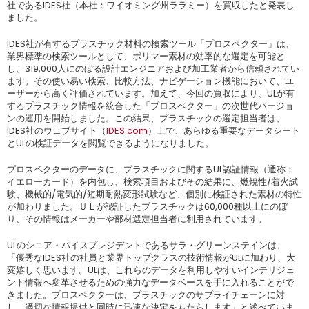
社であるIDES社（本社：ワイオミング州ララミー）を買収したと発表し
ました。
IDES社が有するプラスチック材料の検索ツール「プロスペクター」は、
業界標準の検索ツールとして、ポリマー素材の効率的な選定を可能と
し、319,000人にのぼる設計エンジニアおよび加工業者から信頼されてい
ます。その使い易い検索、比較方法、ナビゲーション機能において、ユ
ーザーから高く評価されています。加えて、今回の買収により、ULが有
するプラスチック情報を統合した「プロスペクター」の次世代バージョ
ンの運用を開始しました。この結果、プラスチックの選定担当者は、
IDES社のウェブサイト（
IDES.com
）上で、あらゆる重要なデータシート
とULの検証データを閲覧できるようになりました。
プロスペクターのデータに、プラスチックに関するUL認証情報（通称：
イエローカード）を内包し、検索項目およびその結果に、燃焼性/着火試
験、機械的/電気的/短期耐熱変形試験など、個別に検証された素材の特性
が加わりました。ＵＬが認証したプラスチックは60,000種以上にのぼ
り、その情報はメーカーや部材選定担当者に利用されています。
ULのシニア・バイスプレジデントであるサラ・グリーンステインは、
「優秀なIDES社の社員と業界トップクラスの技術情報がULに加わり、大
変嬉しく思います。ULは、これらのデータを利用しやすいインテリジェ
ント情報へ変革させるための強力なデータベースを手に入れることがで
きました。プロスペクターは、プラスチックのサプライチェーンに対
し、適切な情報提供と同時に迅速な決定をもたらします」と述べていま