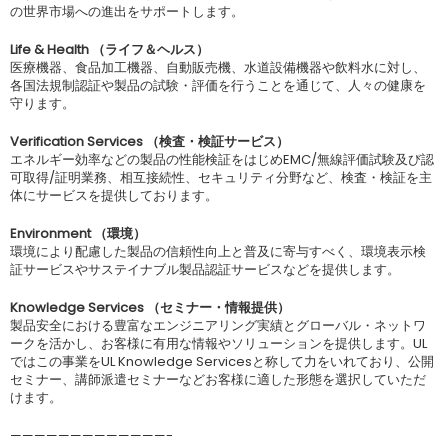
の世界市場への進出をサポートします。
Life & Health （ライフ＆ヘルス）
医療機器、食品加工機器、自動販売機、水道設備機器や飲料水に対し、
各国法規制認証や製品の試験・評価を行うことを通じて、人々の健康を
守ります。
Verification Services （検査・検証サービス）
エネルギー効率などの製品の性能検証をはじめEMC/無線評価試験及び認
可取得/証明業務、相互接続性、セキュリティ分野など、検査・検証を主
体にサービスを提供しております。
Environment （環境）
環境により配慮した製品の信頼性向上と普及に寄与すべく、環境表示検
証サービスやサステイナブル製品認証サービスなどを提供します。
Knowledge Services （セミナー・情報提供）
製品安全における豊富なエンジニアリング実績とグローバル・ネットワ
ークを活かし、お客様に有用な情報やソリューションを提供します。UL
ではこの事業をUL Knowledge Servicesと称して力をいれており、公開
セミナー、講師派遣セミナーなどお客様に適した形態を選択していただ
けます。
—————————————-