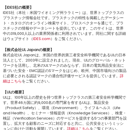
【IDES社の概要】
IDES社（本社：米国ワイオミング州ララミー）は、世界トップクラスの
プラスチック情報会社です。プラスチックの特性を掲載したデータシー
ト・カタログのオンライン検索サイト、プロスペクターを通じて、プラ
スチックの情報やデータシートを提供しています。このサイトは、世界
中の319,000人以上の業界関係者に利用されています。同社に関する詳細
はウェブサイト（
IDES.com
）をご覧ください。
【株式会社UL Japanの概要】
株式会社UL Japanは、米国の世界的第三者安全科学機関であるULの日本
法人として、2003年に設立されました。現在、ULのグローバル・ネット
ワークを活用し、北米のULマークのみならず、日本の電気用品安全法に
基づいた安全・EMC認証のSマークをはじめ、欧州、中国市場向けの製品
に必要とされる認証マークの適合性評価サービスを提供しています。
詳
細はこちら
をご覧ください。
【ULの概要】
ULは、100年以上の歴史を持つ世界トップクラスの第三者安全科学機関で
す。世界46カ国に約9,000名の専門家を有するULは、製品安全
（Product Safety）、環境（Environment）、ライフ＆ヘルス（Life
and Health）、セミナー・情報提供（Knowledge Services）、検査・
検証（Verification Services）のサービスを提供する5つの事業部門を設
置し、拡大する顧客のニーズに対応すると共に、公共安全というミッシ
ョンに向けた活動を展開しています。
詳細はこちら
をご覧ください。