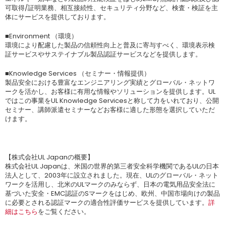
可取得/証明業務、相互接続性、セキュリティ分野など、検査・検証を主
体にサービスを提供しております。
■Environment （環境）
環境により配慮した製品の信頼性向上と普及に寄与すべく、環境表示検
証サービスやサステイナブル製品認証サービスなどを提供します。
■Knowledge Services （セミナー・情報提供）
製品安全における豊富なエンジニアリング実績とグローバル・ネットワ
ークを活かし、お客様に有用な情報やソリューションを提供します。UL
ではこの事業をUL Knowledge Servicesと称して力をいれており、公開
セミナー、講師派遣セミナーなどお客様に適した形態を選択していただ
けます。
【株式会社UL Japanの概要】
株式会社UL Japanは、米国の世界的第三者安全科学機関であるULの日本
法人として、2003年に設立されました。現在、ULのグローバル・ネット
ワークを活用し、北米のULマークのみならず、日本の電気用品安全法に
基づいた安全・EMC認証のSマークをはじめ、欧州、中国市場向けの製品
に必要とされる認証マークの適合性評価サービスを提供しています。
詳
細はこちら
をご覧ください。