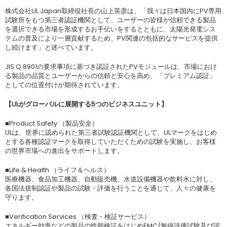
株式会社UL Japan取締役社長の山上英彦は、「我々は日本国内にPV専用
試験所をもつ第三者認証機関として、ユーザーの皆様が信頼できる製品
を選択できる市場を形成するお手伝いをするとともに、太陽光発電シス
テムの普及により一層貢献するため、PV関連の包括的なサービスを提供
し続けます」と述べています。
JIS Q 8901の要求事項に基づき認証されたPVモジュールは、市場におけ
る製品の品質とユーザーからの信頼と安心を高め、「プレミアム認証」
としての位置付けが期待されています。
【
UL
がグローバルに展開する
5
つのビジネスユニット】
■Product Safety （製品安全）
ULは、世界に認められた第三者試験認証機関として、ULマークをはじめ
とする各種認証マークを取得していただくための試験を実施し、お客様
の世界市場への進出をサポートします。
■Life & Health （ライフ＆ヘルス）
医療機器、食品加工機器、自動販売機、水道設備機器や飲料水に対し、
各国法規制認証や製品の試験・評価を行うことを通じて、人々の健康を
守ります。
■Verification Services （検査・検証サービス）
エネルギー効率などの製品の性能検証をはじめEMC/無線評価試験及び認