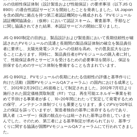
ルの信頼性保証体制（設計製造および性能保証）の要求事項（以下JIS Q
8901）の適合性認証サービスを開始したことを発表しました。UL Japan
を含め国内に拠点を持つ第三者認証機関から構成される「PVモジュール
認証機関協議会」（仮称）において認証スキーム、審査基準、手順など
に関し協議されてきた結果、本認証サービスの開始に至りました。
JIS Q 8901制定の目的は、製品設計および製造面において長期信頼性が確
認されたPVモジュールの流通と長期間の製品保証体制の確立を製品責任
者に要求し、太陽光発電システムへの信頼を高め、その普及拡大をはか
ることにあります。同時に、製品責任者がPVモジュールの購入者に対し
て、性能保証条件とサービスを受けるための必要事項を開示し、保証を
担保するためのサービス体制を整備することも含まれています。
JIS Q 8901は、PVモジュールの長期にわたる信頼性の評価と基準作りに
向けた活動（国際PVモジュールQAフォーラム）の国内における成果とし
て、2012年2月29日にJIS規格として制定されました。2012年7月1日より
施行された固定価格買取制度（FIT）では、再生可能エネルギー事業を初
めて手掛ける事業者が多く、10~20年間にわたって安定して発電するため
の保守、メンテナンス体制づくりも重要となります。多くのPVが20年以
上の保証を謳っていますが、製造者独自の基準に依存するものであり、
購入者（ユーザー）保護の観点からは統一された基準は存在していませ
んでした。そのため、第三者による基準制定が求められており、基準づ
くりに関する協議が国際PVモジュールQAフォーラムにて行われてきまし
た。