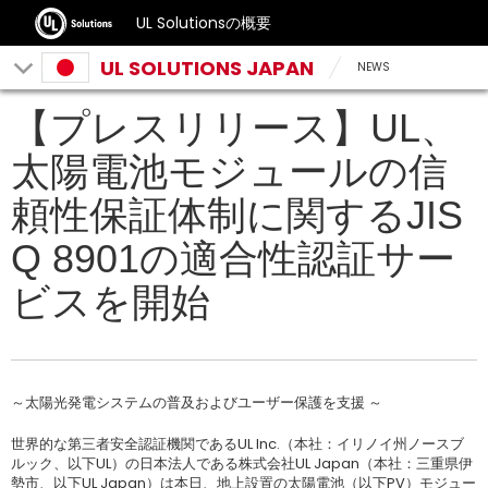
UL Solutionsの概要
UL SOLUTIONS JAPAN
NEWS
【プレスリリース】UL、
太陽電池モジュールの信
頼性保証体制に関するJIS
Q 8901の適合性認証サー
ビスを開始
～太陽光発電システムの普及およびユーザー保護を支援 ～
世界的な第三者安全認証機関であるUL Inc.（本社：イリノイ州ノースブ
ルック、以下UL）の日本法人である株式会社UL Japan（本社：三重県伊
勢市、以下UL Japan）は本日、地上設置の太陽電池（以下PV）モジュー