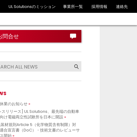
UL Solutionsのミッション
事業所一覧
採用情報
連絡先
お問合せ
WS
休業のお知らせ
レスリリース] UL Solutions、最先端の自動車
向け電磁両立性試験所を日本に開設
包装材規則Article 5（化学物質含有制限）対
適合宣言書（DoC）・技術文書のレビューサ
ス開始