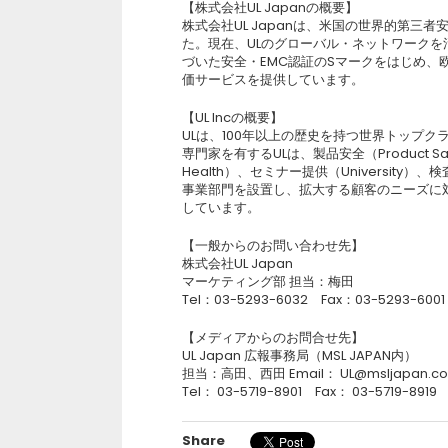
【株式会社UL Japanの概要】
株式会社UL Japanは、米国の世界的第三
た。現在、ULのグローバル・ネットワークを
づいた安全・EMC認証のSマークをはじめ
価サービスを提供しています。
【UL Incの概要】
ULは、100年以上の歴史を持つ世界トップク
専門家を有するULは、製品安全（Product Saf
Health）、セミナー提供（University）、検
事業部門を設置し、拡大する顧客のニーズに
しています。
【一般からのお問い合わせ先】
株式会社UL Japan
マーケティング部 担当：梅田
Tel：03-5293-6032 Fax：03-5293-6001
【メディアからのお問合せ先】
UL Japan 広報事務局（MSL JAPAN内）
担当：高田、西田 Email： UL@msljapan.c
Tel： 03-5719-8901 Fax： 03-5719-8919
Share