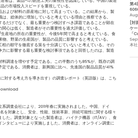
製造者は、製品への創意工夫の重視性を認識している。中国の製造
第4
製品の市場投入スピードを重視している。
606
品および材料の原産地に対して高まっている。この結果から、製
Aug
知識は、総体的に増加していると考えている理由と推察できる。
するだけでなく、最も重要かつ検討すべき課題であることが顕在
[対
の関心は低く、製造者がその重要性を過大評価している。
ケー
/生産地の所在の重要性が、今後5年間で高まると考えている。食
「C
、果物、野菜の生産国が、製品の品質に影響すると考えている。
Sep
造工程の順守を徹底する策を十分講じていないと考えている。その
本社
争力に影響する最も重要な検討事項であると回答したのは、製造
材料調達を増やす予定である。この半数のうち85%が、既存の調
予定である。消費者は、新興国に比べ、先進国の製品品質が41%
ndset』（製品に対する考え方を導き出す）の調査レポート（英語版）は、こち
download
系調査会社により、2011年春に実施されました。中国、ドイ
,195名を対象とし、安全、性能、技術革新、持続可能性に関する様々
した。調査対象となった製造者は、ハイテク機器（IT/AV）、食
インタビューにより実施しました。消費者は、オンライン調査に