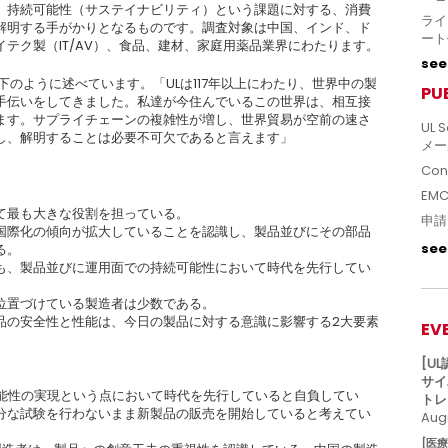
、持続可能性（サステイナビリティ）という課題に対する、消費
ライ
解明する手がかりとなるものです。調査対象は中国、インド、ド
ート
テク製（IT/AV）、食品、建材、家庭用薬品業界にわたります。
see 
下のように述べています。「ULは117年以上にわたり、世界中の製
PU
手伝いをしてきました。私達が今住んでいるこの世界は、相互接
ます。サプライチェーンの複雑性が増し、世界貿易が空前の速さ
UL S
し、解明することは必要不可欠であると言えます」
メー
Con
EM
て最も大きな役割を担っている。
申請
国際化の傾向が拡大していることを認識し、製品並びにその部品
see 
る。
も、製品並びに運用面での持続可能性において時代を先行してい
位置づけている製造者は少数である。
品の安全性と性能は、今日の製品に対する意識に影響する2大要素
EV
[U
サイ
可能性の実現という点において時代を先行していると自負してい
トレ
十分な試験を行わないまま新製品の販売を開始していると考えてい
Augu
[医