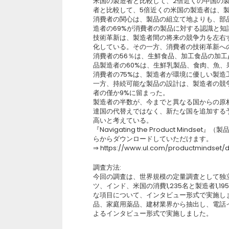
米国の製造者と比較して、2倍近くの中国の
者と比較して、5倍近くの米国の製造者は、
消費者の関心は、製品の組立て地よりも、部
造者の69%が消費者の製品に対する認識と
技術革新は、製造者間の将来の競争力を左右
化している。その一方、消費者の技術革新へ
消費者の56％は、生鮮食品、加工食品の加工
品製造者の60%は、生鮮乳製品、食肉、魚
消費者の75%は、製造者が環境に優しい製
一方、持続可能な製品の設計は、製造者の競
者の僅か9%に留まった。
製造者の半数が、今までと異なる国からの原
達国の代替えではなく、新たな国を追加する
高いと考えている。
『Navigating the Product Mi
らからダウンロードしていただけます。
⇒ https://www.ul.com/productmindset/
調査方法:
今回の調査は、世界規模の定量調査として独立
ツ、インド、米国の消費1,235名と製造者1
な項目について、インタビュー形式で実施しま
品、家庭用薬品、建材業界から抽出し、電話
よるインタビュー形式で実施しました。