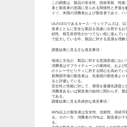
この調査は、製品の安全性、技術革新、性能
者と製造者の意識に見られる関係性と矛盾を
イツ、米国の消費者および製造者であり、ハイ
ULのCEOであるキース・ウィリアムズは、以
造者とともに安全な製品を迅速に出荷するお
続性、相互依存性がかつてない程に進んでい
で拡大している中、製品に対する意識を理解
調査結果に見る主な発見事項：
地域と文化が、製品に対する意識形成におい
消費者はサプライチェーンの複雑化、および
のトレーサビリティに対する関心を高めてい
新興国市場の製造者は、先進国の製造者より
ると評価している。
安全性と性能に対して、環境を最優先課題と
消費者あるいは製造者の如何に関わらず、製
である。
調査結果に見る具体的な発見事項：
90%以上の製造者は安全性、信頼性、持続
る。その一方、消費者の70%は、製造者が
る。