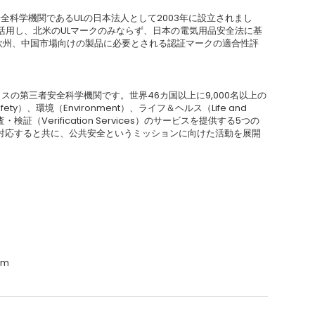
者安全科学機関であるULの日本法人として2003年に設立されまし
活用し、北米のULマークのみならず、日本の電気用品安全法に基
、欧州、中国市場向けの製品に必要とされる認証マークの適合性評
ラスの第三者安全科学機関です。世界46カ国以上に9,000名以上の
ety）、環境（Environment）、ライフ＆ヘルス（Life and
査・検証（Verification Services）のサービスを提供する5つの
対応すると共に、公共安全というミッションに向けた活動を展開
om