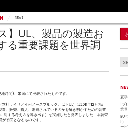
AN
NEWS
ス】UL、製品の製造お
する重要課題を世界調
NE
日(現地時間)、米国にて発表されたものです。
夏季
[プ
（本社：イリノイ州ノースブルック、以下UL）は2011年12月7日
業界
製造、販売、購入、消費されているのかを解き明かすための調査
ndset』（製品に対する考え方を導き出す）を実施したと発表しました。本調査
EU
回が初回となるものです。
応 
ービ