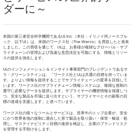
ダーに～
米国の第三者安全科学機関であるUL Inc.（本社：イリノイ州ノースブル
ック、以下UL）は、米国のワークス社（The Wercs）を買収したと発表
しました。この買収を通じて、ULは、お客様が複雑なグローバル・サプ
ライチェーンの管理および迅速な意思決定を可能にする、情報とリソー
スの提供を強化します。
ULのインフォメーション＆インサイト事業部門のプレジデントであるサ
ラ・グリーンステインは、「ワークス社とULは共通の目標を持っていま
す。よりよい情報を提供することでサプライチェーンの変革を目指して
います。ワークス社のサプライチェーン情報システムは、複雑な規制の
遵守に必要なデータを提供します。サプライヤーの機密情報を保護しつ
つ、安全な製品を市場に送り出すという、サプライヤーとその顧客の目
標の達成を支援します」と述べています。
ワークス社の様々なツールとサービスは、世界中のトップ企業が、安全
にかつ世界各地の規制に適合した形で製品を取り扱い・保管・輸送・処
理し、サステイナビリティ目標の進捗を検証し、企業のブランドリスク
を管理する手助けをします。