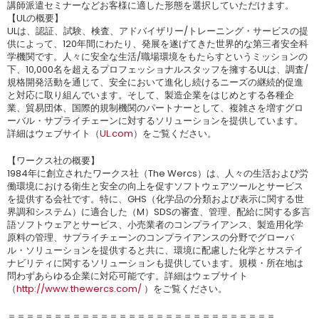
講師派遣セミナーなどお客様に適した形態を選択していただけます。
【ULの概要】
ULは、認証、試験、検査、アドバイザリー/トレーニング・サービスの提
供によって、120年間にわたり、発展を遂げてきた世界的な第三者安全科
学機関です。人々に安全な生活/職場環境をもたらすというミッションの
下、10,000名を超えるプロフェッショナルスタッフを擁するULは、調査/
規格開発活動を通じて、安全において進化し続けるニーズの継続的促進
と対応に取り組んでいます。そして、製造企業をはじめとする各種企
業、貿易団体、国際的規制機関のパートナーとして、複雑さを増すグロ
ーバル・サプライチェーンに対するソリューションを提供しています。
詳細はウェブサイト（
UL.com
）をご覧ください。
【ワークス社の概要】
1984年に創立されたワークス社（The Wercs）は、人々の生活および労
働環境における衛生と安全の向上を促すソフトウェアツールとサービス
を提供する会社です。特に、GHS（化学品の分類および表示に関する世
界調和システム）に適合した（M）SDSの審査、管理、配給に関する多言
語ソフトウェアとサービス、小売業者のコンプライアンス、製造用化学
原料の管理、サプライチェーンのコンプライアンスの分野でグローバ
ル・ソリューションを提供すると共に、環境に配慮した化学とサステイ
ナビリティに関するソリューションも提供しています。規模・所在地は
問わずあらゆる企業に対応可能です。詳細はウェブサイト
（
http://www.thewercs.com/
）をご覧ください。
＝＝＝＝＝＝＝＝＝＝＝＝＝＝＝＝＝＝＝＝＝＝＝＝＝＝＝＝＝