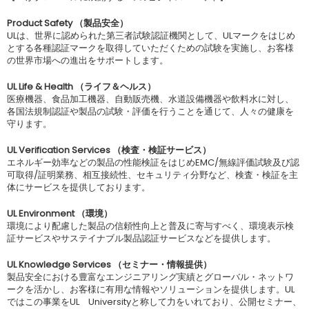
Product Safety （製品安全）
ULは、世界に認められた第三者試験認証機関として、ULマークをはじめ
とする各種認証マークを取得していただくための試験を実施し、お客様
の世界市場への進出をサポートします。
UL Life & Health （ライフ＆ヘルス）
医療機器、食品加工機器、自動販売機、水道設備機器や飲料水に対し、
各国法規制認証や製品の試験・評価を行うことを通じて、人々の健康を
守ります。
UL Verification Services （検査・検証サービス）
エネルギー効率などの製品の性能検証をはじめEMC/無線評価試験及び認
可取得/証明業務、相互接続性、セキュリティ分野など、検査・検証を主
体にサービスを提供しております。
UL Environment （環境）
環境により配慮した製品の信頼性向上と普及に寄与すべく、環境表示検
証サービスやサステイナブル製品認証サービスなどを提供します。
UL Knowledge Services （セミナー・情報提供）
製品安全における豊富なエンジニアリング実績とグローバル・ネットワ
ークを活かし、お客様に有用な情報やソリューションを提供します。UL
ではこの事業をUL Universityと称して力をいれており、公開セミナー、