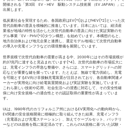
開催される「第3回 EV・HEV 駆動システム技術展 （EV JAPAN）」に
出展します。
低炭素社会を実現するため、各国政府はEV(*1)およびHEV(*2)といった次
世代自動車の普及を積極的に推進しています。日本においては、経済産
業省が地域の特性を活かした次世代自動車の普及に向けた実証実験のモ
デル事業「EV・PHV(*3)タウン構想」を始めています。本構想のもと、
地方自治体および地元企業と連携し、選定モデル地域にて次世代自動車
の導入や充電インフラなどの環境整備を展開しています。
世界規模で次世代自動車の需要が高まる中、2030年にはその市場規模が
約37兆円に達すると見込まれています(*4)。次世代自動車の市場拡大に
は、充電インフラの早急な整備や、さらには、スマートグリッドへの対
応などが重要な鍵を握っています。たとえば、無線で電力供給し、充電
を可能とするEV向け非接触充電装置が注目されており、各自動車関連メ
ーカーが実用化に向け給電装置開発および実証実験を実施しています。
これら新しい技術や応用、社会生活への浸透に対応して、その安全性確
保に向け安全規格への適合性とその認証取得の重要性が高まっていま
す。
ULは、1990年代のカリフォルニア州におけるEV実用化への動向時から、
EV関連の安全規格開発に積極的に取り組んできた結果、充電インフラ
（充電器および充電ステーション）、加えてケーブルセット、バッテリ
ーなどのUL規格を既に策定済みです。これらのUL規格に基づいた試験・