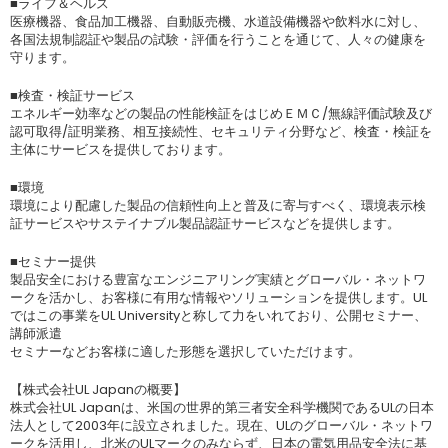
■ライフ＆ヘルス
医療機器、食品加工機器、自動販売機、水道設備機器や飲料水に対し、
各国法規制認証や製品の試験・評価を行うことを通じて、人々の健康を
守ります。
■検査・検証サービス
エネルギー効率などの製品の性能検証をはじめＥＭＣ/無線評価試験及び
認可取得/証明業務、相互接続性、セキュリティ分野など、検査・検証を
主体にサービスを提供しております。
■環境
環境により配慮した製品の信頼性向上と普及に寄与すべく、環境表示検
証サービスやサステイナブル製品認証サービスなどを提供します。
■セミナー提供
製品安全における豊富なエンジニアリング実績とグローバル・ネットワ
ークを活かし、お客様に有用な情報やソリューションを提供します。UL
ではこの事業をUL Universityと称して力をいれており、公開セミナー、
講師派遣
セミナーなどお客様に適した形態を選択していただけます。
【株式会社UL Japanの概要】
株式会社UL Japanは、米国の世界的第三者安全科学機関であるULの日本
法人として2003年に設立されました。現在、ULのグローバル・ネットワ
ークを活用し、北米のULマークのみならず、日本の電気用品安全法に基