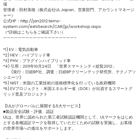
場
登壇者：田村美穂（株式会社UL Japan、営業部門、アカウントマネージ
ャー）
公式HP：http://jan2012.tems-
system.com/exhiSearch/CAR/jp/workshop.aspx
（*詳細はこちらをご確認下さい）
———————————————————–
*1) EV：電気自動車
*2) HEV：ハイブリッド車
*3) PHV：プラグインハイブリッド車
*4) 引用：2011年10月24日 「世界スマートシティ総覧2012」
(発行：日経BP社、調査：日経BPクリーンテック研究所、テクノアソ
シエーツ)
*5) NIST：米国の工業技術の規格標準化を行っている政府機関
*6) EVプロジェクト：米国エネルギー省（DOE）が出資するスマートグ
リッド普及プロジェクト
【ULがグローバルに展開する5大サービス】
■製品安全試験・評価、認証
ULは、世界に認められた第三者試験認証機関として、ULマークをはじめ
とする各種認証マークを取得していただくための試験を実施し、お客様
の世界市場への進出をサポートします。