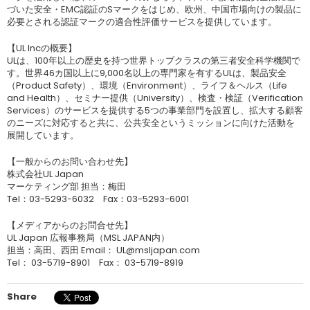
づいた安全・EMC認証のSマークをはじめ、欧州、中国市場向けの製品に
必要とされる認証マークの適合性評価サービスを提供しています。
【UL Incの概要】
ULは、100年以上の歴史を持つ世界トップクラスの第三者安全科学機関で
す。世界46カ国以上に9,000名以上の専門家を有するULは、製品安全
（Product Safety）、環境（Environment）、ライフ＆ヘルス（Life
and Health）、セミナー提供（University）、検査・検証（Verification
Services）のサービスを提供する5つの事業部門を設置し、拡大する顧客
のニーズに対応すると共に、公共安全というミッションに向けた活動を
展開しています。
【一般からのお問い合わせ先】
株式会社UL Japan
マーケティング部 担当：梅田
Tel：03-5293-6032 Fax：03-5293-6001
【メディアからのお問合せ先】
UL Japan 広報事務局（MSL JAPAN内）
担当：高田、西田 Email： UL@msljapan.com
Tel： 03-5719-8901 Fax： 03-5719-8919
Share