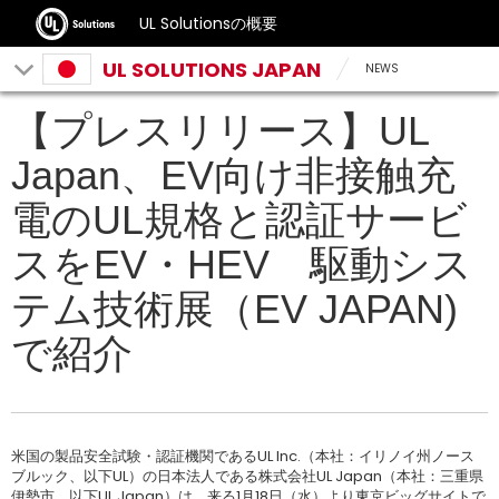
UL Solutionsの概要
UL SOLUTIONS JAPAN
NEWS
【プレスリリース】UL
Japan、EV向け非接触充
電のUL規格と認証サービ
スをEV・HEV 駆動シス
テム技術展（EV JAPAN)
で紹介
米国の製品安全試験・認証機関であるUL Inc.（本社：イリノイ州ノース
ブルック、以下UL）の日本法人である株式会社UL Japan（本社：三重県
伊勢市、以下UL Japan）は、来る1月18日（水）より東京ビッグサイトで