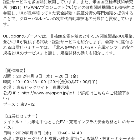
認証サービスを多国籍に展開しています。また、米国国立標準技術研究
所（NIST）(*5)やEVプロジェクト(*6)などの政府関連機関にも積極的に
参画し、ULが長年培ってきた安全試験・認証分野の専門知識を提供する
ことで、グローバルレベルの次世代自動車技術の発展にも貢献していま
す。
UL Japanのブースでは、非接触充電を始めとするEV関連製品のUL規格、
並びにULが提供する試験・認証サービスを紹介します。会期中に開催さ
れる出展社セミナーでは、「北米を中心としたEV・充電インフラの安全
規格とULのサービス」と題し、規格開発の動向も紹介します。
———————————————————–
【開催概要】
期間： 2012年1月18日（水）～20 日（金）
時間： 10：00～18：00［20日(金)のみ17：00終了］
会場： 東京ビッグサイト 東展示棟
公式HP： http://www.evjapan.jp/ja/ （*詳細はこちらをご確認下さ
い）
ブース： 東8－12
【出展社セミナー】
タイトル：「北米を中心としたEV・充電インフラの安全規格とULのサー
ビス」
日時：2012年1月18日（水） 13:40 ~ 14:40
会場：東京ビッグサイト 東展示棟 出展社による製品・技術セミナー A会