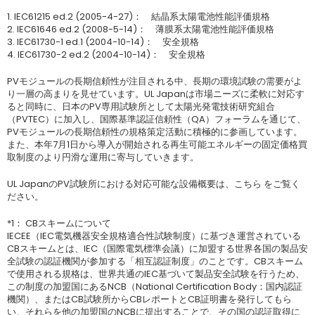
1. IEC61215 ed.2 (2005-4-27)： 結晶系太陽電池性能評価規格
2. IEC61646 ed.2 (2008-5-14)： 薄膜系太陽電池性能評価規格
3. IEC61730-1 ed.1 (2004-10-14)： 安全規格
4. IEC61730-2 ed.2 (2004-10-14)： 安全規格
PVモジュールの長期信頼性が注目される中、長期の環境試験の需要がよ
り一層の高まりを見せています。UL Japanは市場ニーズに柔軟に対応す
ると同時に、日本のPV専用試験所として太陽光発電技術研究組合
（PVTEC）に加入し、国際基準認証信頼性（QA）フォーラムを通じて、
PVモジュールの長期信頼性の規格策定活動に積極的に参画しています。
また、本年7月1日から導入が開始される再生可能エネルギーの固定価格買
取制度のより円滑な運用に寄与していきます。
UL JapanのPV試験所における対応可能な設備概要は、こちら をご覧く
ださい。
*1： CBスキームについて
IECEE（IEC電気機器安全規格適合性試験制度）に基づき運営されている
CBスキームとは、IEC（国際電気標準会議）に加盟する世界各国の製品安
全試験の認証機関が参加する「相互認証制度」のことです。CBスキーム
で使用される規格は、世界共通のIEC基づいて製品安全試験を行うため、
この制度の加盟国にあるNCB（National Certification Body：国内認証
機関）、またはCB試験所からCBレポートとCB証明書を発行してもら
い、それらを他の加盟国のNCBに提出することで、その国の認証取得に