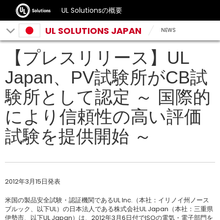
UL Solutionsの概要
UL SOLUTIONS JAPAN
NEWS
【プレスリリース】UL
Japan、PV試験所がCB試
験所として認定 ～ 国際的
により信頼性の高い評価
試験を提供開始 ～
2012年3月15日発表
米国の製品安全試験・認証機関であるUL Inc.（本社：イリノイ州ノース
ブルック、以下UL）の日本法人である株式会社UL Japan（本社：三重県
伊勢市、以下UL Japan）は、2012年3月6日付でISOの電気・電子部門を