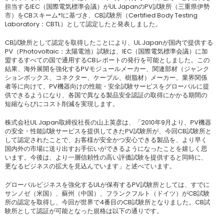
担当するIEC（国際電気標準会議）がUL JapanのPV試験所（三重県伊勢
市）をCBスキーム*1に基づき、CB試験所（Certified Body Testing
Laboratory：CBTL）として認定したと発表しました。
CB試験所として認定を取得したことにより、UL Japanが国内で提供する
PV（Photovoltaic：太陽電池）試験は、IEC（国際電気標準会議）に加
盟するすべての国で通用するCBレポートの発行を可能としました。この
結果、海外展開を強化するPVモジュールメーカー、関連部材（ジャンク
ションボックス、コネクター、ケーブル、樹脂材）メーカー、業界関係
者等に向けて、PV機器向けの性能・安全試験サービスをグローバルに提
供できるようになり、各国で異なる製品安全認証の取得にかかる期間の
短縮ならびにコスト削減を実現します。
株式会社UL Japan取締役社長の山上英彦は、「2010年9月より、PV機器
の安全・性能試験サービスを提供してきたPV試験所が、今回CB試験所と
して認定されたことで、お客様が安全かつ安心できる製品を、より早く
国内外の市場に送り出すお手伝いができるようになったことを嬉しく思
います。今後は、より一層信頼性の高い評価試験を提供すると同時に、
更なるビジネスの拡大を見込んでいます」と述べています。
グローバルビジネスを強化するULが保有するPV試験所としては、すでに
サンノゼ（米国）、蘇州（中国）、フランクフルト（ドイツ）がCB試験
所の認定を取得し、今回が世界で4番目のCB試験所となりました。CB試
験所として認証が可能となった規格は以下の通りです。