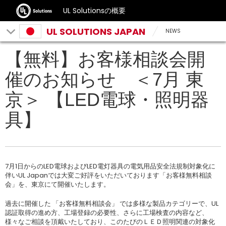
UL Solutionsの概要
UL SOLUTIONS JAPAN
NEWS
【無料】お客様相談会開
催のお知らせ ＜7月 東
京＞ 【LED電球・照明器
具】
7月1日からのLED電球およびLED電灯器具の電気用品安全法規制対象化に
伴いUL Japanでは大変ご好評をいただいております「お客様無料相談
会」を、東京にて開催いたします。
過去に開催した 「お客様無料相談会」 では多様な製品カテゴリーで、UL
認証取得の進め方、工場登録の必要性、さらに工場検査の内容など、
様々なご相談を頂戴いたしており、このたびのＬＥＤ照明関連の対象化