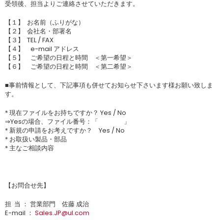
受領後、担当よりご連絡させていただきます。
【１】 お名前（ふりがな）
【２】 会社名・部署名
【３】 TEL / FAX
【４】 e-mail アドレス
【５】 ご希望の日程と時間 ＜第一希望＞
【６】 ご希望の日程と時間 ＜第二希望＞
■事前情報として、下記事項も併せてお知らせ下さいます様お願い致しま
す。
* 現在ファイルをお持ちですか？ Yes / No
⇒Yesの場合、ファイル番号：「 」
* 新規の申請をお考えですか？ Yes / No
* お取扱い製品・部品
* 主なご相談内容
【お問合せ先】
担 当 ： 営業部門 佐藤 成治
E-mail ：
Sales.JP@ul.com