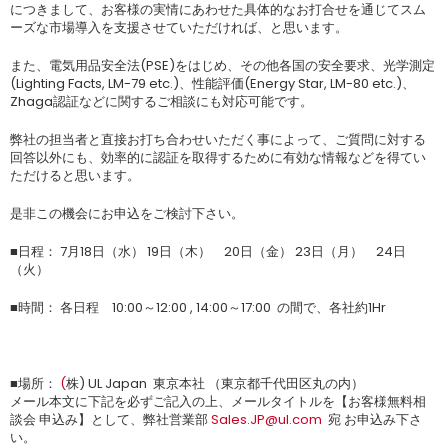
につきまして、お客様の実情にあわせた具体的なお打合せを通じてスム
ーズな市場導入を支援させていただければ、と思います。
また、電気用品安全法(PSE)をはじめ、その他各国の安全要求、光学測定
(Lighting Facts, LM-79 etc.)、性能評価(Energy Star, LM-80 etc.)、
Zhaga認証などに関するご相談にも対応可能です。
弊社の担当者と直接お打ち合わせいただく事によって、ご質問に対する
回答以外にも、効率的に認証を取得するために有効な情報などを得てい
ただけると思います。
是非この機会にお申込をご検討下さい。
■日程： 7月18日（水） 19日（木） 20日（金） 23日（月） 24日
（火）
■時間： 各日程 10:00～12:00 , 14:00～17:00 の間で、各社約1Hr
■場所：
(
株) UL Japan 東京本社 （東京都千代田区丸の内）
メール本文に下記を必ずご記入の上、メールタイトルを【お客様無料相
談会 申込み】として、弊社営業部
Sales.JP@ul.com
宛 お申込み下さ
い。