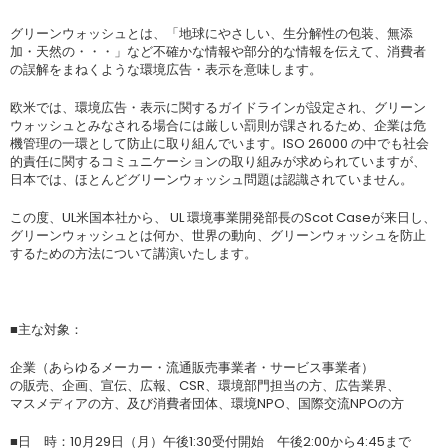
グリーンウォッシュとは、「地球にやさしい、生分解性の包装、無添
加・天然の・・・」など不確かな情報や部分的な情報を伝えて、消費者
の誤解をまねくような環境広告・表示を意味します。
欧米では、環境広告・表示に関するガイドラインが設定され、グリーン
ウォッシュとみなされる場合には厳しい罰則が課されるため、企業は危
機管理の一環として防止に取り組んでいます。ISO 26000 の中でも社会
的責任に関するコミュニケーションの取り組みが求められていますが、
日本では、ほとんどグリーンウォッシュ問題は認識されていません。
この度、UL米国本社から、 UL 環境事業開発部長のScot Caseが来日し、
グリーンウォッシュとは何か、世界の動向、グリーンウォッシュを防止
するための方法について講演いたします。
■主な対象：
企業（あらゆるメーカー・流通販売事業者・サービス事業者）
の販売、企画、宣伝、広報、CSR、環境部門担当の方、広告業界、
マスメディアの方、及び消費者団体、環境NPO、国際交流NPOの方
■日 時：10月29日（月）午後1:30受付開始 午後2:00から4:45まで