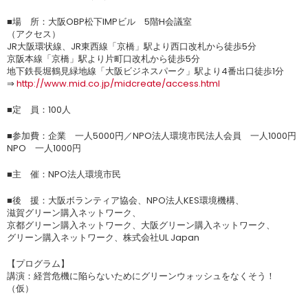
■場 所：大阪OBP松下IMPビル 5階H会議室
（アクセス）
JR大阪環状線、JR東西線「京橋」駅より西口改札から徒歩5分
京阪本線「京橋」駅より片町口改札から徒歩5分
地下鉄長堀鶴見緑地線「大阪ビジネスパーク」駅より4番出口徒歩1分
⇒
http://www.mid.co.jp/midcreate/access.html
■定 員：100人
■参加費：企業 一人5000円／NPO法人環境市民法人会員 一人1000円
NPO 一人1000円
■主 催：NPO法人環境市民
■後 援：大阪ボランティア協会、NPO法人KES環境機構、
滋賀グリーン購入ネットワーク、
京都グリーン購入ネットワーク、大阪グリーン購入ネットワーク、
グリーン購入ネットワーク、株式会社UL Japan
【プログラム】
講演：経営危機に陥らないためにグリーンウォッシュをなくそう！
（仮）