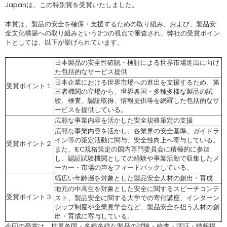
Japanは、この特別賞を受賞いたしました。
本賞は、製品の安全を確保・支援するための取り組み、および、製品安
全文化構築への取り組みという2つの視点で審査され、弊社の受賞ポイン
トとしては、以下が挙げられています。
日本製品の安全性確認・検証による世界市場進出に向け
た包括的なサービス提供
日本企業における世界市場への進出を支援するため、第
受賞ポイント１
三者機関の立場から、世界各国・多種多様な製品の試
験、検査、認証取得、情報提供等を網羅した包括的なサ
ービスを提供している。
広範な事業内容を活かした安全規格策定の支援
広範な事業内容を活かし、各業界の安全基準、ガイドラ
イン等の策定活動に関与、安全性向上へ寄与している。
受賞ポイント２
また、IEC規格策定の国内専門委員会に積極的に参加
し、認証試験機関としての経験や事業活動で収集したメ
ーカー・市場の声をフィードバックしている。
幅広い年齢層を対象とした製品安全人材の創出・育成
地元の中高生を対象とした安全に関するスピーチコンテ
受賞ポイント３
スト、製品安全に関する大学での寄付講座、インターン
シップ制度や企業見学会など、製品安全を担う人材の創
出・育成に寄与している。
今回の受賞は、世界各国・多種多様な製品の試験・検査・認証・情報提