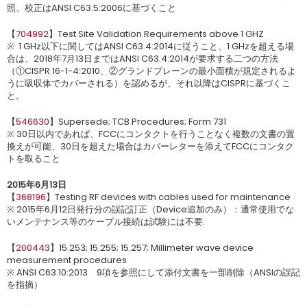
照、校正はANSI C63.5:2006に基づくこと
【
704992
】Test Site Validation Requirements above 1 GHZ
※ 1 GHz以下に関してはANSI C63.4:2014に従うこと、1 GHzを超える場
合は、2018年7月13日まではANSI C63.4:2014が要求する二つの方法
（①CISPR 16-1-4:2010、②グランドプレーンの最小面積が規定されるよ
うに吸収体でカバーされる）を認めるが、それ以降はCISPRに基づくこ
と。
【
546630
】Supersede; TCB Procedures; Form 731
※ 30日以内であれば、FCCにコンタクトを行うことなく複数の文書の置
換えが可能、30日を超えた場合はカバーレターを添えてFCCにコンタク
トを取ること
2015年6月13日
【
368196
】Testing RF devices with cables used for maintenance
※ 2015年6月12日発行分の誤記訂正（Device追加のみ）：通常使用でな
いメンテナンス等のケーブル接続は試験には不要.
【
200443
】15.253; 15.255; 15.257; Millimeter wave device
measurement procedures
※ ANSI C63.10:2013 9項を参照にして添付文書を一部削除（ANSIの誤記
を指摘）