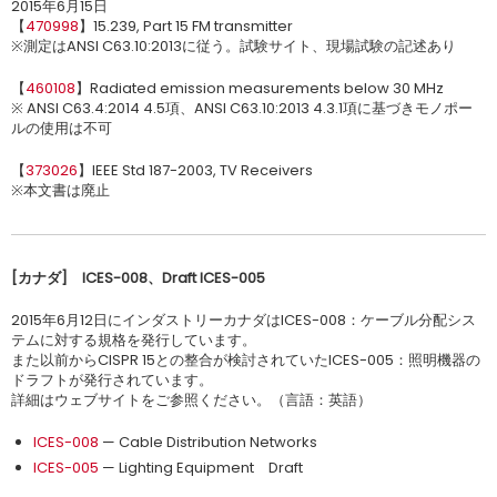
2015年6月15日
【
470998
】15.239, Part 15 FM transmitter
※測定はANSI C63.10:2013に従う。試験サイト、現場試験の記述あり
【
460108
】Radiated emission measurements below 30 MHz
※ ANSI C63.4:2014 4.5項、ANSI C63.10:2013 4.3.1項に基づきモノポー
ルの使用は不可
【
373026
】IEEE Std 187-2003, TV Receivers
※本文書は廃止
[
カナダ
]
ICES-008
、
Draft ICES-005
2015年6月12日にインダストリーカナダはICES-008：ケーブル分配シス
テムに対する規格を発行しています。
また以前からCISPR 15との整合が検討されていたICES-005：照明機器の
ドラフトが発行されています。
詳細はウェブサイトをご参照ください。（言語：英語）
ICES-008
— Cable Distribution Networks
ICES-005
— Lighting Equipment Draft