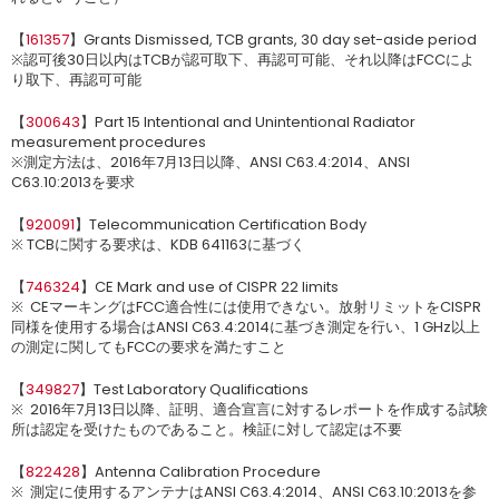
【
161357
】Grants Dismissed, TCB grants, 30 day set-aside period
※認可後30日以内はTCBが認可取下、再認可可能、それ以降はFCCによ
り取下、再認可可能
【
300643
】Part 15 Intentional and Unintentional Radiator
measurement procedures
※測定方法は、2016年7月13日以降、ANSI C63.4:2014、ANSI
C63.10:2013を要求
【
920091
】Telecommunication Certification Body
※ TCBに関する要求は、KDB 641163に基づく
【
746324
】CE Mark and use of CISPR 22 limits
※ CEマーキングはFCC適合性には使用できない。放射リミットをCISPR
同様を使用する場合はANSI C63.4:2014に基づき測定を行い、1 GHz以上
の測定に関してもFCCの要求を満たすこと
【
349827
】Test Laboratory Qualifications
※ 2016年7月13日以降、証明、適合宣言に対するレポートを作成する試験
所は認定を受けたものであること。検証に対して認定は不要
【
822428
】Antenna Calibration Procedure
※ 測定に使用するアンテナはANSI C63.4:2014、ANSI C63.10:2013を参