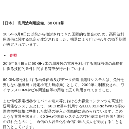
[
日本
]
高周波利用設備、
60 GHz
帯
2015年6月11日に以前から検討されてきた国際的な整合のため、高周波利
用設備に関する規定が改定されました。機器により1年から5年の猶予期間
が設定されています。
参照
2015年6月16日に60 GHz帯の周波数の電波を利用する無線設備の高度化
に係る技術的条件に関する答申が行われています。
60 GHz帯を利用する画像伝送及びデータ伝送用無線システムは、免許を
要しない無線局（特定小電力無線局）として、2000年に制度化され、ワ
イヤレスHDMIやビル間通信等の用途で広く利用されてきました。
また情報家電機器やモバイル端末等における大容量コンテンツを高速転
送可能なシステムとして、60GHz帯を利用するIEEE802.11ad/WiGig等の
国際標準規格に準拠した製品の導入が国際的に進められています。この
ような背景を踏まえ、60 GHz帯無線システムの技術基準を諸外国と調和
の取れたものにし、通信の大容量化や通信距離の拡大を実現することを
目的としています。