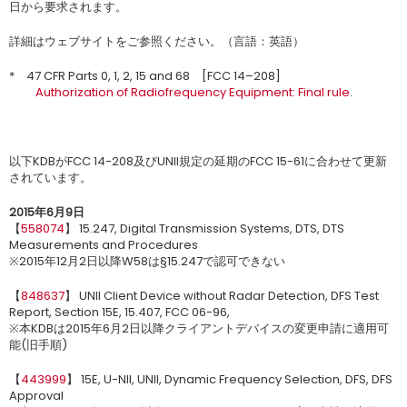
日から要求されます。
詳細はウェブサイトをご参照ください。（言語：英語）
* 47 CFR Parts 0, 1, 2, 15 and 68 [FCC 14–208]
.
Authorization of Radiofrequency Equipment: Final rule
.
以下KDBがFCC 14-208及びUNII規定の延期のFCC 15-61に合わせて更新
されています。
2015年6月9日
【
558074
】 15.247, Digital Transmission Systems, DTS, DTS
Measurements and Procedures
※2015年12月2日以降W58は§15.247で認可できない
【
848637
】 UNII Client Device without Radar Detection, DFS Test
Report, Section 15E, 15.407, FCC 06-96,
※本KDBは2015年6月2日以降クライアントデバイスの変更申請に適用可
能(旧手順)
【
443999
】 15E, U-NII, UNII, Dynamic Frequency Selection, DFS, DFS
Approval