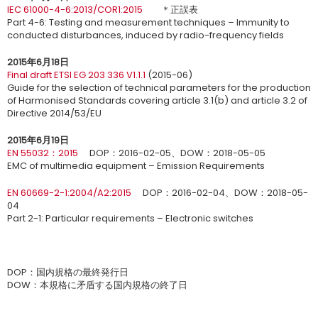
IEC 61000-4-6:2013/COR1:2015
＊正誤表
Part 4-6: Testing and measurement techniques – Immunity to
conducted disturbances, induced by radio-frequency fields
2015年6月18日
Final draft ETSI EG 203 336 V1.1.1
(2015-06)
Guide for the selection of technical parameters for the production
of Harmonised Standards covering article 3.1(b) and article 3.2 of
Directive 2014/53/EU
2015年6月19日
EN 55032：2015
DOP：2016-02-05、DOW：2018-05-05
EMC of multimedia equipment – Emission Requirements
EN 60669-2-1:2004/A2:2015
DOP：2016-02-04、DOW：2018-05-
04
Part 2-1: Particular requirements – Electronic switches
DOP：国内規格の最終発行日
DOW：本規格に矛盾する国内規格の終了日