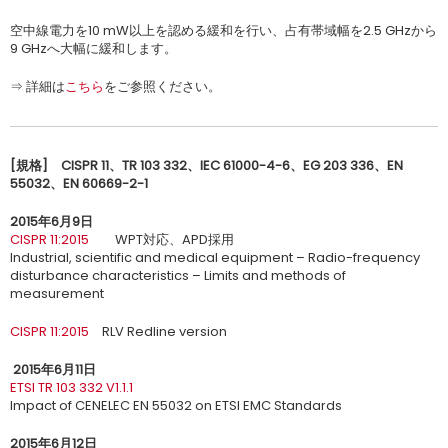
空中線電力を10 mW以上を認める緩和を行い、占有帯域幅を2.5 GHzから
9 GHzへ大幅に緩和します。
⇒ 詳細は
こちら
をご参照ください。
[
規格
]
CISPR 11
、
TR 103 332
、
IEC 61000-4-6
、
EG 203 336
、
EN
55032
、
EN 60669-2-1
2015年6月9日
CISPR 11:2015
WPT対応、APD採用
Industrial, scientific and medical equipment – Radio-frequency
disturbance characteristics – Limits and methods of
measurement
CISPR 11:2015
RLV Redline version
2015年6月11日
ETSI TR 103 332 V1.1.1
Impact of CENELEC EN 55032 on ETSI EMC Standards
2015年6月12日