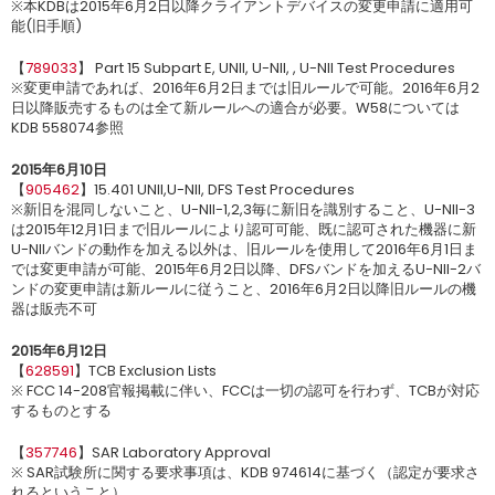
※本KDBは2015年6月2日以降クライアントデバイスの変更申請に適用可
能(旧手順)
【
789033
】 Part 15 Subpart E, UNII, U-NII, , U-NII Test Procedures
※変更申請であれば、2016年6月2日までは旧ルールで可能。2016年6月2
日以降販売するものは全て新ルールへの適合が必要。W58については
KDB 558074参照
2015年6月10日
【
905462
】15.401 UNII,U-NII, DFS Test Procedures
※新旧を混同しないこと、U-NII-1,2,3毎に新旧を識別すること、U-NII-3
は2015年12月1日まで旧ルールにより認可可能、既に認可された機器に新
U-NIIバンドの動作を加える以外は、旧ルールを使用して2016年6月1日ま
では変更申請が可能、2015年6月2日以降、DFSバンドを加えるU-NII-2バ
ンドの変更申請は新ルールに従うこと、2016年6月2日以降旧ルールの機
器は販売不可
2015年6月12日
【
628591
】TCB Exclusion Lists
※ FCC 14-208官報掲載に伴い、FCCは一切の認可を行わず、TCBが対応
するものとする
【
357746
】SAR Laboratory Approval
※ SAR試験所に関する要求事項は、KDB 974614に基づく（認定が要求さ
れるということ）