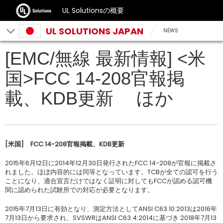
UL Solutionsの概要
UL SOLUTIONS JAPAN
NEWS
[EMC/無線 最新情報] <米
国>FCC 14-208官報掲
載、KDB更新 ほか
[
米国
]
FCC 14-208
官報掲載、
KDB
更新
2015年6月12日に2014年12月30日発行されたFCC 14-208が官報に掲載さ
れました。ほぼ内容的には同等となっています。TCBが全ての認可を行う
ことになり、適合宣言だけではなく証明に対してもFCCが認める認可機
関に認められた試験所での対応が必要となります。
2015年7月13日に有効となり、測定方法としてANSI C63.10:2013は2016年
7月13日から要求され、SVSWRはANSI C63.4:2014に基づき 2018年7月13