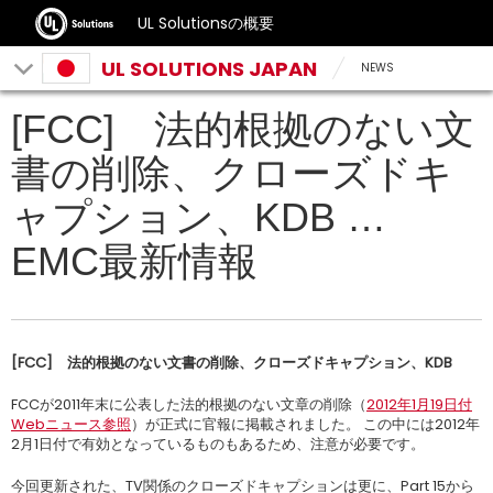
UL Solutionsの概要
UL SOLUTIONS JAPAN
NEWS
[FCC] 法的根拠のない文
書の削除、クローズドキ
ャプション、KDB …
EMC最新情報
[FCC]
法的根拠のない文書の削除、クローズドキャプション、KDB
FCCが2011年末に公表した法的根拠のない文章の削除（
2012年1月19日付
Webニュース参照
）が正式に官報に掲載されました。 この中には2012年
2月1日付で有効となっているものもあるため、注意が必要です。
今回更新された、TV関係のクローズドキャプションは更に、Part 15から