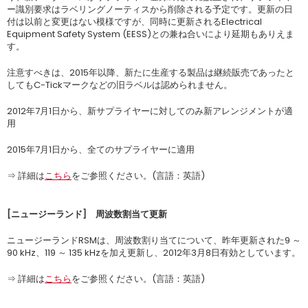
ー識別要求はラベリングノーティスから削除される予定です。更新の日
付は以前と変更はない模様ですが、同時に更新されるElectrical
Equipment Safety System (EESS)との兼ね合いにより延期もありえま
す。
注意すべきは、2015年以降、新たに生産する製品は継続販売であったと
してもC-Tickマークなどの旧ラベルは認められません。
2012年7月1日から、新サプライヤーに対してのみ新アレンジメントが適
用
2015年7月1日から、全てのサプライヤーに適用
⇒ 詳細は
こちら
をご参照ください。(言語：英語)
[ニュージーランド] 周波数割当て更新
ニュージーランドRSMは、周波数割り当てについて、昨年更新された9 ～
90 kHz、119 ～ 135 kHzを加え更新し、2012年3月8日有効としています。
⇒ 詳細は
こちら
をご参照ください。(言語：英語)