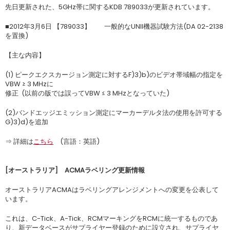
先日更新された、5GHz帯に関するKDB 789033が更新されています。
■2012年3月6日 【789033】 一般的なUNII機器試験方法(DA 02-2138
を置換)
【主な内容】
(1) ピークエクスカージョン測定に対するF)3)b)のビデオ帯域幅の指定を
VBW ≥ 3 MHzに
修正 (以前の版では誤ってVBW ≤ 3 MHzとなっていた)
(2)バンドエッジエミッション測定にマーカーデルタ法の使用を許可する
G)3)d)を追加
⇒ 詳細は
こちら
(言語：英語)
[オーストラリア] ACMAラベリング更新情報
オーストラリアACMAはラベリングアレンジメントへの変更を公表して
います。
これは、C-Tick、A-Tick、RCMマーキングをRCMに統一するものであ
り、新データベースがサプライヤー登録のために設立され、サプライヤ