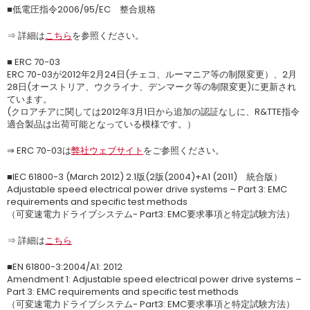
■低電圧指令2006/95/EC 整合規格
⇒ 詳細は
こちら
を参照ください。
■ ERC 70-03
ERC 70-03が2012年2月24日(チェコ、ルーマニア等の制限変更）、2月
28日(オーストリア、ウクライナ、デンマーク等の制限変更)に更新され
ています。
(クロアチアに関しては2012年3月1日から追加の認証なしに、R&TTE指令
適合製品は出荷可能となっている模様です。）
⇒ ERC 70-03は
弊社ウェブサイト
をご参照ください。
■IEC 61800-3 (March 2012) 2.1版(2版(2004)+A1 (2011) 統合版）
Adjustable speed electrical power drive systems – Part 3: EMC
requirements and specific test methods
（可変速電力ドライブシステム- Part3: EMC要求事項と特定試験方法）
⇒ 詳細は
こちら
■EN 61800-3:2004/A1: 2012
Amendment 1: Adjustable speed electrical power drive systems –
Part 3: EMC requirements and specific test methods
（可変速電力ドライブシステム- Part3: EMC要求事項と特定試験方法）