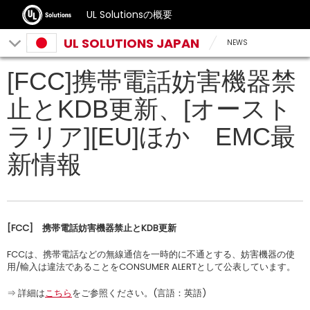
UL Solutionsの概要
UL SOLUTIONS JAPAN
NEWS
[FCC]携帯電話妨害機器禁
止とKDB更新、[オースト
ラリア][EU]ほか EMC最
新情報
[FCC] 携帯電話妨害機器禁止とKDB更新
FCCは、携帯電話などの無線通信を一時的に不通とする、妨害機器の使
用/輸入は違法であることをCONSUMER ALERTとして公表しています。
⇒ 詳細は
こちら
をご参照ください。(言語：英語)