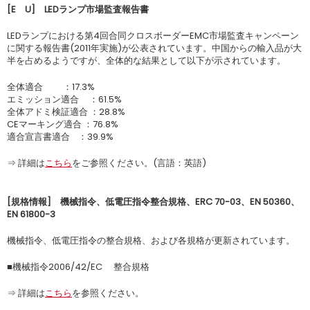
[E U] LEDランプ市場監査報告書
LEDランプにおける第4回合同クロスボーダーEMC市場監査キャンペーン
に関する報告書(2011年実施)が公表されています。中国からの輸入品が大
半を占めるようですが、全体的な結果として以下が示されています。
全体適合 ：17.3%
エミッション適合 ：61.5%
全体アドミ検証適合 ：28.8%
CEマーキング適合 ：76.8%
適合宣言書適合 ：39.9%
⇒ 詳細は
こちら
をご参照ください。(言語：英語)
[規格情報] 機械指令、低電圧指令整合規格、ERC 70-03、EN 50360、
EN 61800-3
機械指令、低電圧指令の整合規格、および各規格が更新されています。
■機械指令2006/42/EC 整合規格
⇒ 詳細は
こちら
を参照ください。