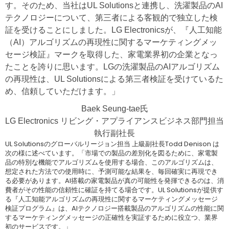
す。そのため、当社はUL Solutionsと連携し、洗濯製品のAI
テクノロジーについて、第三者による客観的で独立した検
証を受けることにしました。LG Electronicsが、『人工知能
（AI）アルゴリズムの再現性に関するマーケティングメッ
セージ検証』マークを取得した、家電業界初の企業となっ
たことを誇りに思います。LGの洗濯製品のAIアルゴリズム
の再現性は、UL Solutionsによる第三者検証を受けているた
め、信頼していただけます。」
Baek Seung-tae氏
LG Electronics リビング・アプライアンスビジネス部門担当
執行副社長
UL Solutionsのグローバルリージョン担当 上級副社長Todd Denison は
次の様に述べています。「市場での製品の差別化を図るために、家電製
品の特別な機能でアルゴリズムを使用する場合、このアルゴリズムは、
想定された方法での使用時に、予測可能な結果を、毎回確実に再現でき
る必要があります。AI搭載の家電製品が真の可能性を発揮できるのは、消
費者がその性能の信頼性に確証を持てる場合です。UL Solutionsが提供す
る『人工知能アルゴリズムの再現性に関するマーケティングメッセージ
検証プログラム』は、AIテクノロジー搭載製品のアルゴリズムの性能に関
するマーケティングメッセージの正確性を実証するために役立つ、業界
初のサービスです。」