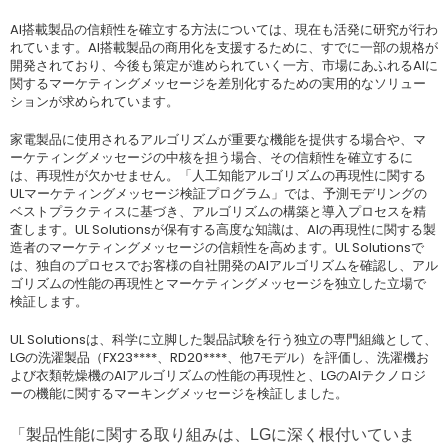
AI搭載製品の信頼性を確立する方法については、現在も活発に研究が行わ
れています。AI搭載製品の商用化を支援するために、すでに一部の規格が
開発されており、今後も策定が進められていく一方、市場にあふれるAIに
関するマーケティングメッセージを差別化するための実用的なソリュー
ションが求められています。
家電製品に使用されるアルゴリズムが重要な機能を提供する場合や、マ
ーケティングメッセージの中核を担う場合、その信頼性を確立するに
は、再現性が欠かせません。「人工知能アルゴリズムの再現性に関する
ULマーケティングメッセージ検証プログラム」では、予測モデリングの
ベストプラクティスに基づき、アルゴリズムの構築と導入プロセスを精
査します。UL Solutionsが保有する高度な知識は、AIの再現性に関する製
造者のマーケティングメッセージの信頼性を高めます。UL Solutionsで
は、独自のプロセスでお客様の自社開発のAIアルゴリズムを確認し、アル
ゴリズムの性能の再現性とマーケティングメッセージを独立した立場で
検証します。
UL Solutionsは、科学に立脚した製品試験を行う独立の専門組織として、
LGの洗濯製品（FX23****、RD20****、他7モデル）を評価し、洗濯機お
よび衣類乾燥機のAIアルゴリズムの性能の再現性と、LGのAIテクノロジ
ーの機能に関するマーキングメッセージを検証しました。
「製品性能に関する取り組みは、LGに深く根付いていま