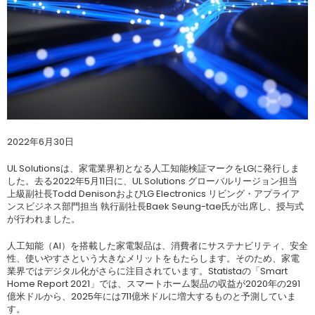
2022年6月30日
UL Solutionsは、家電業界初となる人工知能検証マークをLGに発行しま
した。去る2022年5月11日に、UL Solutions グローバルリージョン担当
上級副社長Todd DenisonおよびLG Electronics リビング・アプライア
ンスビジネス部門担当 執行副社長Baek Seung-tae氏が出席し、授与式
が行われました。
人工知能（AI）を搭載した家電製品は、消費者にサステナビリティ、安全
性、使いやすさという大きなメリットをもたらします。そのため、家電
業界ではデジタル化がさらに注目されています。Statistaの「Smart
Home Report 2021」では、スマートホーム製品の収益が2020年の291
億米ドルから、2025年には711億米ドルに増大するものと予測していま
す。