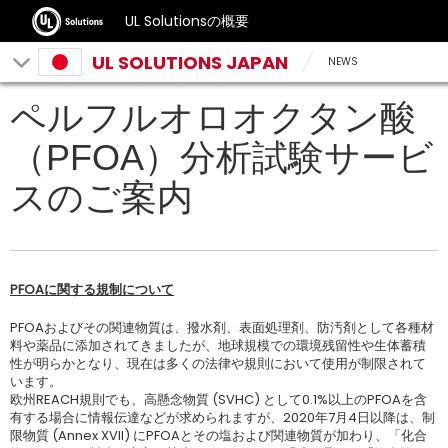
UL Solutionsの概要
UL SOLUTIONS JAPAN
NEWS
ペルフルオロオクタン酸
（PFOA）分析試験サービ
スのご案内
PFOAに関する規制について
PFOAおよびその関連物質は、撥水剤、表面処理剤、防汚剤として各種材
料や薬品に添加されてきましたが、地球規模での環境残留性や生体蓄積
性が明らかとなり、現在は多くの法律や規則において使用が制限されて
います。
欧州REACH規則でも、高懸念物質 (SVHC) として0.1%以上のPFOAを含
有する場合に情報伝達などが求められますが、2020年7月4日以降は、制
限物質 (Annex XVII) にPFOAとその塩および関連物質が加わり、「化合