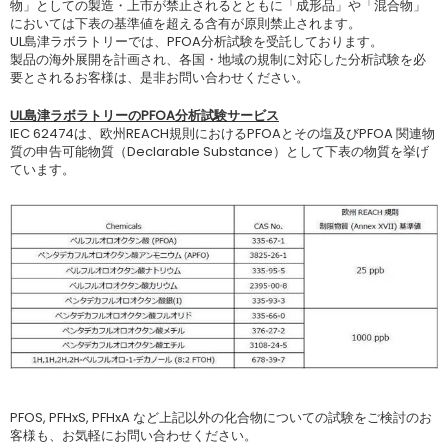
物」としての製造・上市が禁止されるとともに「成形品」や「混合物」
においては下表の基準値を超える含有が原則禁止されます。
UL島津ラボラトリーでは、PFOA分析試験を受託しております。
製品の海外展開を計画され、各国・地域の規制に対応した分析試験を必
要とされるお客様は、是非お問い合わせください。
UL島津ラボラトリーのPFOA分析試験サービス
IEC 62474は、欧州REACH規則におけるPFOAとその塩及びPFOA 関連物
質の申告可能物質（Declarable Substance）として下表の物質を挙げ
ています。
PFOS, PFHxS, PFHxA など上記以外の化合物についての試験をご検討のお
客様も、お気軽にお問い合わせください。