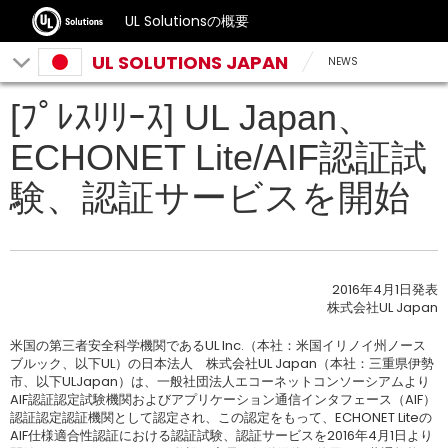
UL Solutionsの概要
UL SOLUTIONS JAPAN
NEWS
[ﾌﾟﾚｽﾘﾘｰｽ] UL Japan、
ECHONET Lite/AIF認証試
験、認証サービスを開始
2016年4月1日発表
株式会社UL Japan
米国の第三者安全科学機関であるUL Inc.（本社：米国イリノイ州ノース
ブルック、以下UL）の日本法人 株式会社UL Japan（本社：三重県伊勢
市、以下ULJapan）は、一般社団法人エコーネットコンソーシアムより
AIF認証認定試験機関およびアプリケーション通信インタフェース（AIF）
認証認定認証機関として認定され、この認定をもって、ECHONET Liteの
AIF仕様適合性認証における認証試験、認証サービスを2016年4月1日より