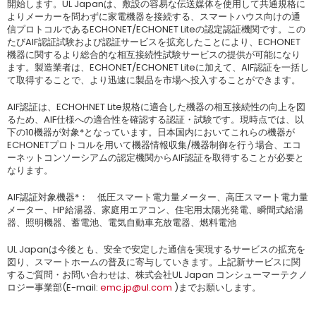
開始します。UL Japanは、敷設の容易な伝送媒体を使用して共通規格に
よりメーカーを問わずに家電機器を接続する、スマートハウス向けの通
信プロトコルであるECHONET/ECHONET Liteの認定認証機関です。この
たびAIF認証試験および認証サービスを拡充したことにより、ECHONET
機器に関するより総合的な相互接続性試験サービスの提供が可能になり
ます。製造業者は、ECHONET/ECHONET Liteに加えて、AIF認証を一括し
て取得することで、より迅速に製品を市場へ投入することができます。
AIF認証は、ECHOHNET Lite規格に適合した機器の相互接続性の向上を図
るため、AIF仕様への適合性を確認する認証・試験です。現時点では、以
下の10機器が対象*となっています。日本国内においてこれらの機器が
ECHONETプロトコルを用いて機器情報収集/機器制御を行う場合、エコ
ーネットコンソーシアムの認定機関からAIF認証を取得することが必要と
なります。
AIF認証対象機器*： 低圧スマート電力量メーター、高圧スマート電力量
メーター、HP給湯器、家庭用エアコン、住宅用太陽光発電、瞬間式給湯
器、照明機器、蓄電池、電気自動車充放電器、燃料電池
UL Japanは今後とも、安全で安定した通信を実現するサービスの拡充を
図り、スマートホームの普及に寄与していきます。上記新サービスに関
するご質問・お問い合わせは、株式会社UL Japan コンシューマーテクノ
ロジー事業部(E-mail:
emc.jp@ul.com
)までお願いします。