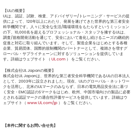
【ULの概要】
ULは、認証、試験、検査、アドバイザリー/トレーニング・サービスの提
供によって、120年以上にわたり、発展を遂げてきた世界的な第三者安全
科学機関です。人々に安全な生活/職場環境をもたらすというミッション
の下、10,000名を超えるプロフェッショナル・スタッフを擁するULは、
調査/規格開発活動を通じて、安全において進化し続けるニーズの継続的
促進と対応に取り組んでいます。そして、製造企業をはじめとする各種
企業、貿易団体、国際的規制機関のパートナーとして、複雑さを増すグ
ローバル・サプライチェーンに対するソリューションを提供していま
す。詳細はウェブサイト （
UL.com
） をご覧ください。
【株式会社UL Japanの概要】
株式会社UL Japanは、世界的な第三者安全科学機関であるULの日本法人
として、2003年に設立されました。現在、ULのグローバル・ネットワー
クを活用し、北米のULマークのみならず、日本の電気用品安全法に基づ
く安全・EMC認証のSマークをはじめ、欧州、中国市場向けの製品に必要
とされる認証マークの適合性評価サービスを提供しています。詳細はウ
ェブサイト（
www.UL.com/jp
） をご覧ください。
【本件に関するお問い合せ先】