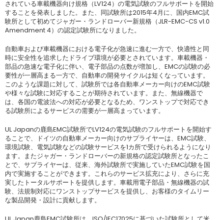
されている車載機器向け規格（LV124）の電気試験のフルサポートを開始
することを発表しました。また、同試験所は2015年4月に、国内EMC試
験所として初めてジャガー・ランドローバー新規格（JLR-EMC-CS v1.0
Amendment 4）の認定試験所になりました。
自動車および車載機器における電子化が急速に進む一方で、快適性と同
時に安全性を追求したドライブ環境が必要とされています。車載機器・
部品の急速な電子化に伴い、電子部品の点数が増加し、EMCの試験の必
要性が一層高まる一方で、自動車の開発サイクルは短くなっています。
このような課題に対して、試験所では各自動車メーカー向けのEMC試験
や様々な試験に対応することが期待されています。また、無線機器で
は、各国の電波法への対応が必要となるため、ワンストップで対応でき
る試験所によるサービスの需要が一層高まっています。
UL Japanの鹿島EMC試験所でLV124の電気試験のフルサポートを開始す
ることで、ドイツの自動車メーカー向けのサプライヤーは、EMC試験、
環境試験、電気試験などの試験サービスを1カ所で受けられるようになり
ます。またジャガー・ランドローバーの新規格の認定試験所となったこ
とで、サプライヤーは、従来、海外試験所で実施していたEMC試験を国
内で実施することができます。これらのサービス拡充により、さらに充
実したトータルサポートを提供します。車載用電子部品・無線機器の試
験、法規制対応にワンストップサービスを提供し、お客様のタイムリー
な製品開発・設計に貢献します。
UL Japan鹿島EMC試験所は、ISO/IEC17025に基づいた試験所として米