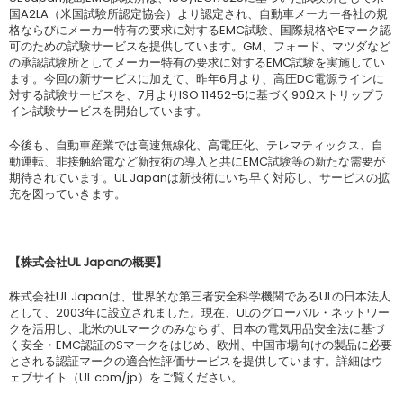
国A2LA（米国試験所認定協会）より認定され、自動車メーカー各社の規
格ならびにメーカー特有の要求に対するEMC試験、国際規格やEマーク認
可のための試験サービスを提供しています。GM、フォード、マツダなど
の承認試験所としてメーカー特有の要求に対するEMC試験を実施してい
ます。今回の新サービスに加えて、昨年6月より、高圧DC電源ラインに
対する試験サービスを、7月よりISO 11452-5に基づく90Ωストリップラ
イン試験サービスを開始しています。
今後も、自動車産業では高速無線化、高電圧化、テレマティックス、自
動運転、非接触給電など新技術の導入と共にEMC試験等の新たな需要が
期待されています。UL Japanは新技術にいち早く対応し、サービスの拡
充を図っていきます。
【株式会社
UL Japan
の概要】
株式会社UL Japanは、世界的な第三者安全科学機関であるULの日本法人
として、2003年に設立されました。現在、ULのグローバル・ネットワー
クを活用し、北米のULマークのみならず、日本の電気用品安全法に基づ
く安全・EMC認証のSマークをはじめ、欧州、中国市場向けの製品に必要
とされる認証マークの適合性評価サービスを提供しています。詳細はウ
ェブサイト（UL.com/jp）をご覧ください。