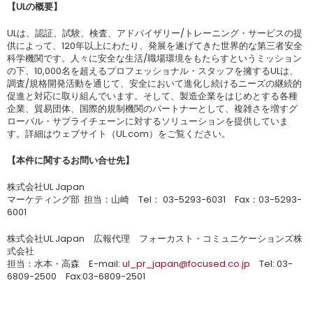
【
UL
の概要】
ULは、認証、試験、検査、アドバイザリー/トレーニング・サービスの提
供によって、120年以上にわたり、発展を遂げてきた世界的な第三者安全
科学機関です。人々に安全な生活/職場環境をもたらすというミッション
の下、10,000名を超えるプロフェッショナル・スタッフを擁するULは、
調査/規格開発活動を通じて、安全において進化し続けるニーズの継続的
促進と対応に取り組んでいます。そして、製造企業をはじめとする各種
企業、貿易団体、国際的規制機関のパートナーとして、複雑さを増すグ
ローバル・サプライチェーンに対するソリューションを提供していま
す。詳細はウェブサイト（UL.com）をご覧ください。
【本件に関するお問い合せ先】
株式会社UL Japan
マーケティング部 担当：山崎 Tel： 03-5293-6031 Fax：03-5293-
6001
株式会社UL Japan 広報代理 フォーカスト・コミュニケーションズ株
式会社
担当：水本・高森 E-mail:
ul_pr_japan@focused.co.jp
Tel: 03-
6809-2500 Fax:03-6809-2501