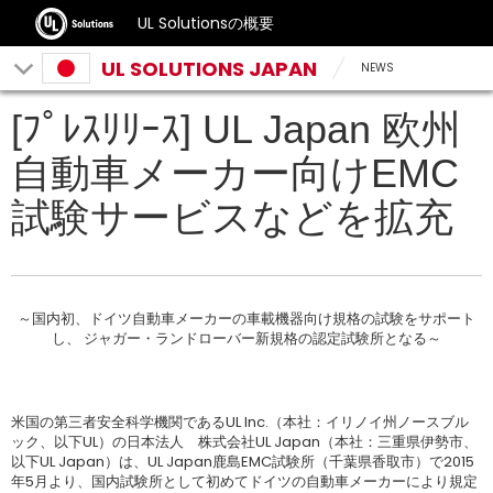
UL Solutionsの概要
UL SOLUTIONS JAPAN
NEWS
[ﾌﾟﾚｽﾘﾘｰｽ] UL Japan 欧州
自動車メーカー向けEMC
試験サービスなどを拡充
～国内初、ドイツ自動車メーカーの車載機器向け規格の試験をサポート
し、 ジャガー・ランドローバー新規格の認定試験所となる～
米国の第三者安全科学機関であるUL Inc.（本社：イリノイ州ノースブル
ック、以下UL）の日本法人 株式会社UL Japan（本社：三重県伊勢市、
以下UL Japan）は、UL Japan鹿島EMC試験所（千葉県香取市）で2015
年5月より、国内試験所として初めてドイツの自動車メーカーにより規定