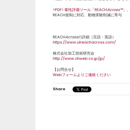
<PDF> 毒性評価ツール「REACH
Across™
」
REACH規制に対応、動物実験削減に寄与
REACH
Across
の詳細（言語：英語）
https://www.ulreachacross.com/
株式会社加工技術研究会
http://www.ctiweb.co.jp/jp/
【お問合せ】
Webフォームよりご連絡ください
Share