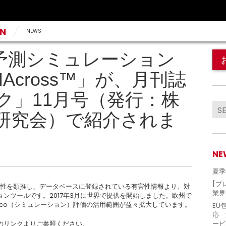
AN
NEWS
性予測シミュレーション
Across™」が、月刊誌
ク」11月号（発行：株
研究会）で紹介されま
NE
夏季
[プ
性を類推し、データベースに登録されている有害性情報より、対
業界
ンツールです。2017年3月に世界で提供を開始しました。欧州で
ilico（シミュレーション）評価の活用範囲が益々拡大しています。
EU
応 
のリンクよりご参照ください。
ービ