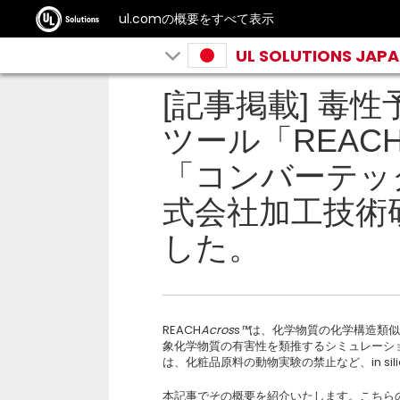
ul.comの概要をすべて表示
UL SOLUTIONS JAP
[記事掲載] 毒
ツール「REACH
「コンバーテッ
式会社加工技術
した。
REACH
Acros
s
™
は、化学物質の化学構造類似
象化学物質の有害性を類推するシミュレーショ
は、化粧品原料の動物実験の禁止など、in s
本記事でその概要を紹介いたします。こちら