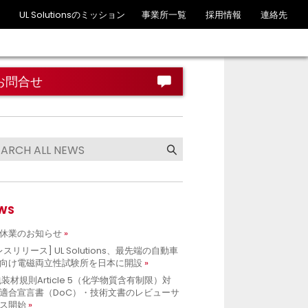
UL Solutionsのミッション
事業所一覧
採用情報
連絡先
お問合せ
WS
休業のお知らせ
レスリリース] UL Solutions、最先端の自動車
向け電磁両立性試験所を日本に開設
包装材規則Article 5（化学物質含有制限）対
適合宣言書（DoC）・技術文書のレビューサ
ス開始