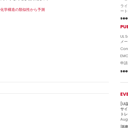
ライ
、化学構造の類似性から予測
ート
see 
PU
UL S
メー
Con
EM
申請
see 
EV
[U
サイ
トレ
Augu
[医