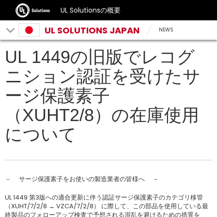
UL Solutionsの概要
UL SOLUTIONS JAPAN
NEWS
UL 1449の旧版でレコグ
ニション認証を受けたサ
ージ保護素子
（XUHT2/8）の在庫使用
について
－ サージ保護素子をお使いの製造業者の皆様へ －
UL 1449 第3版への適合更新に伴う認証サージ保護素子のカテゴリ移管
（XUHT/7/2/8 → VZCA/7/2/8） に際して、この部品を使用している最
終製品のフォローアップ検査で予想される混乱を避けるための措置を