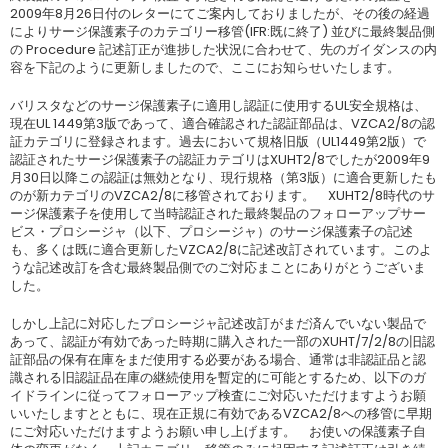
2009年8月26日付のレターにてご案内しておりましたが、その後の経過
によりサージ保護素子のカテゴリー移管(IFR:既に終了) 並びに最終製品側
の Procedure 記述訂正が進捗した状況に合わせて、先のガイダンスの内
容を下記のように更新しましたので、ここにお知らせいたします。
バリスタなどのサージ保護素子に適用し認証に使用するUL安全規格は、
現在UL 1449第3版であって、適合確認された認証部品は、VZCA2/8の認
証カテゴリに登録されます。過去において規格旧版（UL1449第2版）で
認証されたサージ保護素子の認証カテゴリはXUHT2/8でしたが2009年9
月30日以降この認証は無効となり、現行規格（第3版）に適合更新したも
のが新カテゴリのVZCA2/8に移管されております。 XUHT2/8時代のサ
ージ保護素子を使用して当時認証された最終製品のフォローアップサー
ビス・プロシージャ（以下、プロシージャ）のサージ保護素子の記述
も、多くは既に適合更新したVZCA2/8に記述改訂されています。このよ
うな記述改訂を含む最終製品側でのご対応まことにありがとうございま
した。
しかし上記に対応したプロシージャ記述改訂がまだ済んでいない製品で
あって、認証が有効であった時期に購入された一部のXUHT/7/2/8の旧認
証部品の保有在庫をまだ使用する必要がある場合、通常は非認証品と認
識される旧認証品在庫の継続使用を暫定的に可能とするため、以下のガ
イドラインに従ってフォローアップ検査にご対応いただけますようお願
いいたしますとともに、現在正規に有効であるVZCA2/8への移管に早期
にご対応いただけますようお願い申し上げます。 お使いの保護素子自