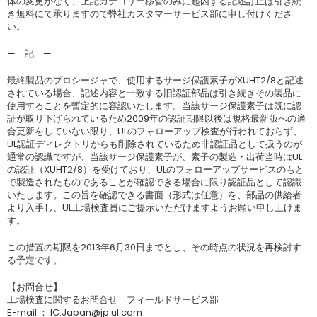
体の変更がなく、上記カテゴリー移管のみに起因する記述訂正は引き続
き無料にて承りますので弊社カスタマーサービス部に申し付けくださ
い。
— 記 —
最終製品のプロシージャで、使用するサージ保護素子がXUHT2/8と記述
されている場合、記述内容と一致する旧認証部品は引き続きその製品に
使用することを暫定的に容認いたします。当該サージ保護素子は既に認
証が取り下げられているため2009年の認証期限以後は規格最新版への適
合更新をしていない限り、ULのフォローアップ検査が行われておらず、
UL認証ディレクトリからも削除されているため非認証品として扱うのが
通常の認識ですが、当該サージ保護素子が、素子の製造・出荷当時はUL
の認証（XUHT2/8）を受けており、ULのフォローアップサービスのもと
で製造されたものであることが確認できる場合に限り認証品として認識
いたします。この旨を確認できる書面（形式は任意）を、部品の供給者
より入手し、UL工場検査員にご提示いただけますようお願い申し上げま
す。
この措置の期限を2013年6月30日までとし、その時点の状況を再検討す
る予定です。
【お問合せ】
工場検査に関するお問合せ フィールドサービス部
E-mail ： IC.Japan@jp.ul.com