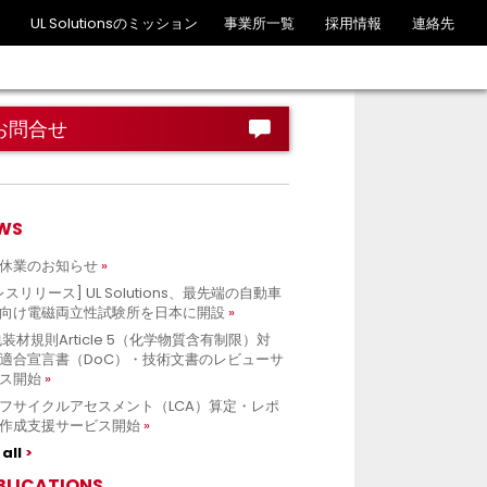
UL Solutionsのミッション
事業所一覧
採用情報
連絡先
お問合せ
WS
休業のお知らせ
レスリリース] UL Solutions、最先端の自動車
向け電磁両立性試験所を日本に開設
包装材規則Article 5（化学物質含有制限）対
適合宣言書（DoC）・技術文書のレビューサ
ス開始
フサイクルアセスメント（LCA）算定・レポ
作成支援サービス開始
all
BLICATIONS