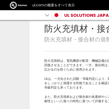
ul.comの概要をすべて表示
UL SOLUTIONS JAP
防火充填材・接
防火充填材・接合材の規
防火充填材は、電気機器や配管、機械設備が
回復させることができます。一方、接合材は
広がるのを防ぐために使用されます。
ULは、一元化された試験・等級判定により
をしっかりと保護する性能であることを確認
等級判定も承っております。
また、防火充填材および接合材の各素材やシ
耐性といった個々の特性に基づいて評価する