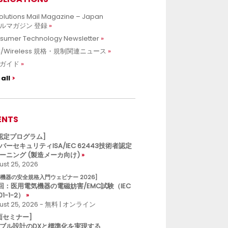
olutions Mail Magazine – Japan
ルマガジン 登録
sumer Technology Newsletter
C/Wireless 規格・規制関連ニュース
ガイド
all
ENTS
L認定プログラム]
バーセキュリティISA/IEC 62443技術者認定
ーニング (製造メーカ向け)
st 25, 2026
療機器の安全規格入門ウェビナー 2026]
回：医用電気機器の電磁妨害/EMC試験（IEC
01-1-2）
ust 25, 2026 - 無料 | オンライン
面セミナー]
ブル設計のDXと標準化を実現する