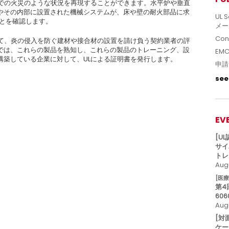
ルでの火災のような状況を再現することができます。水平炉や垂直
やその内部に設置された機械システムが、床や壁の耐火部品に求
UL S
ことを確認します。
メー
Con
じて、炎の侵入を防ぐ建材や接合材の設置を請け負う契約業者の評
では、これらの製品を熟知し、これらの製品のトレーニング、設
EM
構築している企業に対して、ULによる証明書を発行します。
申請
see 
EV
[U
サイ
トレ
Augu
[医
第4
606
Aug
[対
ケー