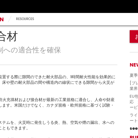
AN
RESOURCES
合材
制への適合性を確保
NE
夏季
設置する際に隙間のできた耐火部品の、1時間耐火性能を効果的に
、床や壁の耐火部品の間や構造内の線状にできる隙間から火災が
[プ
業界
EU
、防火充填材および接合材が最新の工業規格に適合し、人命や財産
応 
します。米国だけでなく、カナダ規格・欧州規格に基づく試験・
ービ
ライ
ート
ステムを、火災時に発生しうる炎、熱、空気や煙の漏出、水への
こともできます。
see 
PU