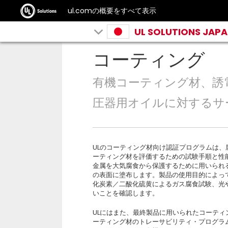
ul.comの概要をすべて表示
UL SOLUTIONS JAP
コーティング
有機コーティング材、誘
圧器⽤オイルに対するサ
ULのコーティング材向け認証プログラムは
ーティング材を評価するための試験⼿順と性
⾦属を⼤気腐⾷から保護するために⽤いられ
の表⾯に塗布します。製品の使⽤⽬的によっ
化炭素／⼆酸化硫⻩によるガス腐⾷試験、光
いことを確認します。
ULにはまた、最終製品に⽤いられたコーテ
ーティング材のトレーサビリティ・プログラ