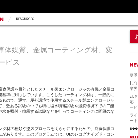
AN
RESOURCES
電体媒質、⾦属コーティング材、変
ービス
NE
夏季
[プ
業界
、腐⾷保護を⽬的としたスチール製エンクロージャの有機／⾦属コ
能基準に対応しています。こうしたコーティング材は、⼀般的に
EU
るもので、通常、屋外環境で使⽤するスチール製エンクロージャ
応 
て、数ある試験の中でも特に塩⽔噴霧試験や湿潤環境下での⼆酸
ービ
や⽔を照射・噴霧する試験などを⾏ってコーティングに問題のな
ライ
ート
see 
ィング材の種類や塗装プロセスを明らかにするための、腐⾷保護コ
ムがあります。このプログラムでは、ULのレコグナイズド・コン
PU