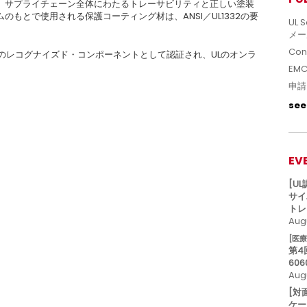
、サプライチェーン全体にわたるトレーサビリティと正しい塗装
もとで使⽤される保護コーティング材は、ANSI／UL1332の要
UL S
メー
Con
Lのレコグナイズド・コンポーネントとして認証され、ULのオンラ
EM
申請
see 
EV
[U
サイ
トレ
Augu
[医
第4
606
Aug
[対
ケー