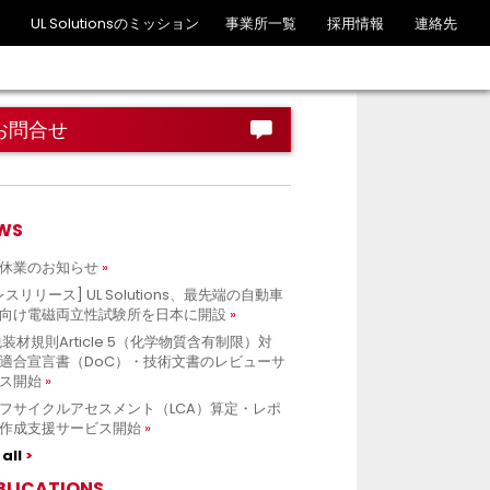
UL Solutionsのミッション
事業所一覧
採用情報
連絡先
お問合せ
WS
休業のお知らせ
レスリリース] UL Solutions、最先端の自動車
向け電磁両立性試験所を日本に開設
包装材規則Article 5（化学物質含有制限）対
適合宣言書（DoC）・技術文書のレビューサ
ス開始
フサイクルアセスメント（LCA）算定・レポ
作成支援サービス開始
all
BLICATIONS