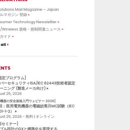
olutions Mail Magazine – Japan
ルマガジン 登録
sumer Technology Newsletter
C/Wireless 規格・規制関連ニュース
ガイド
all
ENTS
L認定プログラム]
バーセキュリティISA/IEC 62443技術者認定
ーニング (製造メーカ向け)
st 25, 2026
療機器の安全規格入門ウェビナー 2026]
回：医用電気機器の電磁妨害/EMC試験（IEC
01-1-2）
ust 25, 2026 - 無料 | オンライン
面セミナー]
ブル設計のDXと標準化を実現する