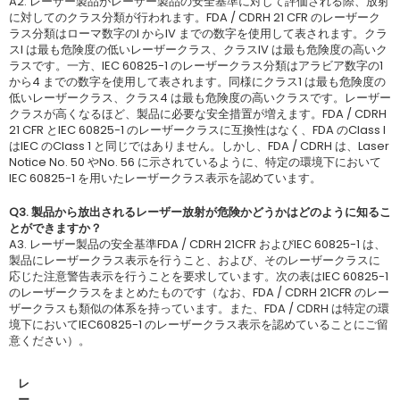
A2. レーザー製品がレーザー製品の安全基準に対して評価される際、放射
に対してのクラス分類が行われます。FDA / CDRH 21 CFR のレーザーク
ラス分類はローマ数字のI からIV までの数字を使用して表されます。クラ
スI は最も危険度の低いレーザークラス、クラスIV は最も危険度の高いク
ラスです。一方、IEC 60825-1 のレーザークラス分類はアラビア数字の1
から4 までの数字を使用して表されます。同様にクラス1 は最も危険度の
低いレーザークラス、クラス4 は最も危険度の高いクラスです。レーザー
クラスが高くなるほど、製品に必要な安全措置が増えます。FDA / CDRH
21 CFR とIEC 60825-1 のレーザークラスに互換性はなく、FDA のClass I
はIEC のClass 1 と同じではありません。しかし、FDA / CDRH は、Laser
Notice No. 50 やNo. 56 に示されているように、特定の環境下において
IEC 60825-1 を用いたレーザークラス表示を認めています。
Q3. 製品から放出されるレーザー放射が危険かどうかはどのように知るこ
とができますか？
A3. レーザー製品の安全基準FDA / CDRH 21CFR およびIEC 60825-1 は、
製品にレーザークラス表示を行うこと、および、そのレーザークラスに
応じた注意警告表示を行うことを要求しています。次の表はIEC 60825-1
のレーザークラスをまとめたものです（なお、FDA / CDRH 21CFR のレー
ザークラスも類似の体系を持っています。また、FDA / CDRH は特定の環
境下においてIEC60825-1 のレーザークラス表示を認めていることにご留
意ください）。
レ
ー