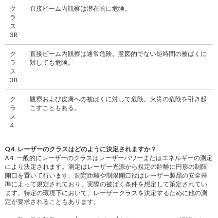
ク
直接ビーム内観察は潜在的に危険。
ラ
ス
3R
ク
直接ビーム内観察は通常危険。意図的でない短時間の被ばくに
ラ
対しても危険。
ス
3B
ク
観察および皮膚への被ばくに対して危険。火災の危険を引き起
ラ
こすこともある。
ス
4
Q4. レーザーのクラスはどのように決定されますか？
A4. 一般的にレーザーのクラスはレーザーパワーまたはエネルギーの測定
により決定されます。測定はレーザー光源から規定の距離に円形の制限
開口を置いて行います。測定距離や制限開口径はレーザー製品の安全基
準によって規定されており、実際の被ばく条件を想定して策定されてい
ます。特定の環境下において、レーザークラスを決定するために他の測
定が要求されることもあります。