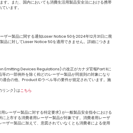
います。また、国内においても消費生活用製品安全法における携帯
れています。
ー製品に関する通知Laser Notice 50を2024年12月31日に廃
に対してLaser Notice 50を適用できません。詳細につきま
mitting Devices Regulations) の改正がカナダ官報Part IIに
品等の一部例外を除く殆どのレーザー製品が同規則の対象になり
事項への適合の他、Product IDラベル等の要件が規定されています。施
へのリンク) は
こちら
 – 消費者用レーザー製品に対する特定要求) が一般製品安全指令における
州に上市する消費者用レーザー製品が対象です。消費者用レーザ
レーザー製品に加えて、意図されていなくとも消費者による使用