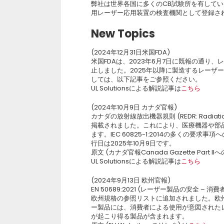
弊社は世界各国に多くのCB試験所を有して
用レーザー応用装置の検査機関として登録さ
New Topics
(2024年12月31日米国FDA)
米国FDAは、2023年6月7日に既報の通り、レーザ
止しました。2025年以降に製造するレーザー製品
しては、以下記事をご参照ください。
UL Solutionsによる解説記事は
こちら
(2024年10月9日 カナダ官報)
カナダの放射線放出機器規則 (REDR: Radiation E
掲載されました。これにより、医療機器や部
ます。IEC 60825-1:2014の多くの要求
行日は2025年10月9日です。
原文 (カナダ官報Canada Gazette Part II
UL Solutionsによる解説記事は
こちら
(2024年9月13日 欧州官報)
EN 50689:2021 (レーザー製品の安全
欧州規格の参照リストに追加されました。欧
ー製品には、消費者による使用が意図された
が起こり得る製品が含まれます。