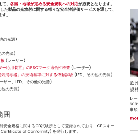
えて、
各国・地域が定める安全規制への対応
が必要となります。
光源を使用した製品の光放射に関する様々な安全性評価サービスを通して、
ます。
他の光源)
他の光源)
支援
(レーザー)
ザー応用装置」のPSCマーク適合性検査
(レーザー)
電気消毒器」の技術基準に対する依頼試験
(LED、その他の光源)
ーザー、LED、その他の光源)
欧
規
の他の光源)
レー
608
事項
範囲
mo
放射安全規格に関するCB試験所として登録されており、CBスキー
 Certificate of Conformity) を発行します。