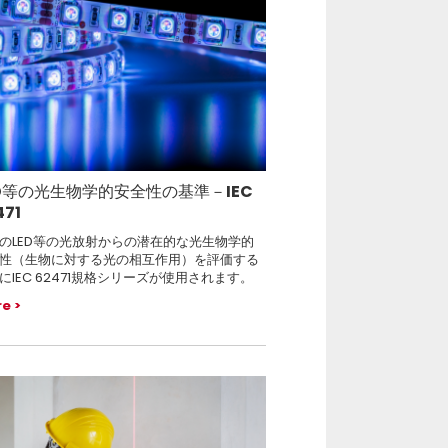
ED等の光生物学的安全性の基準－IEC
471
のLED等の光放射からの潜在的な光生物学的
性（生物に対する光の相互作用）を評価する
にIEC 62471規格シリーズが使用されます。
re