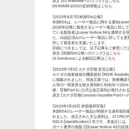
原文 (EU Websiteへのリンク) は
こちら
EN 50689:2021の追加情報は
こちら
(2023年6月7日米国FDA公報)
米国FDAは、レーザー製品に関する通知Laser
2025年以降に製造するレーザー製品に対してLa
ている製造者はLaser Notice 56を
た、UL認証済みのレーザー製品に対しても更新の
対して製造者を支援いたします。
詳細につきましては、以下記事をご参照くだ
原文 (米国FDA公報へのリンク) は
こちら
UL Solutionsによる解説記事は
こちら
(2023年7月1日 カナダ官報 意見公募)
カナダの放射線放出機器規則 (REDR: Radiation E
に掲載されました。同改正案では、医療機器等の
ル等の一部差異を除き原則IEC 60825-1:
後、官報Part IIに公式な改正規則が発行さ
原文 (カナダ官報Canada Gazette Part I
(2023年1月20日 米国連邦官報)
米国FDAのレーザー製品が関係する連邦規則集 (CFR: C
れました。改正された主な規則は、21 CFRのPart 1002 
1010.3 (Identification) 等で
ポート要求の免除 (旧Laser Notice 