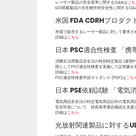
レーザー製品の安全基準に関するQ&Aは
こち
LED搭載製品の光生物学的安全性に関するQ&
米国 FDA CDRHプロダ
米国で販売するレーザー製品に対して要求さ
詳細は
こちら
日本 PSC適合性検査 「
消費生活用製品安全法の特別特定製品 (菱形
関としてPSC適合性検査を実施して証明書を
詳細は
こちら
PSC適合性検査申請ガイダンス (PDF)は
こち
日本 PSE依頼試験 「電気
電気用品安全法の特定電気用品以外の電気用品 
安全対策について、技術基準適合確認を支援
詳細は
こちら
光放射関連製品に対するU