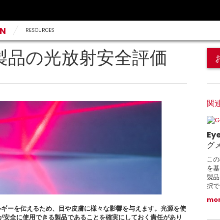
AN
RESOURCES
ED製品の光放射安全評価
関
Ey
グ
この
を基
製品
択で
mo
ルギーを伝えるため、目や皮膚に様々な影響を与えます。光源を使
が安全に使用できる製品であることを確実にしておく責任があり