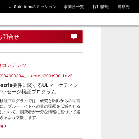
UL Solutionsのミッション
事業所一覧
採用情報
連絡先
お問合せ
連コンテンツ
esafe要件に関するULマーケティン
メッセージ検証プログラム
検証プログラムでは、研究と医師からの助言
に、ブルーライトへの目の曝露を低減させる
について、消費者が十分な情報に基づいて選
きるよう支援します。
re