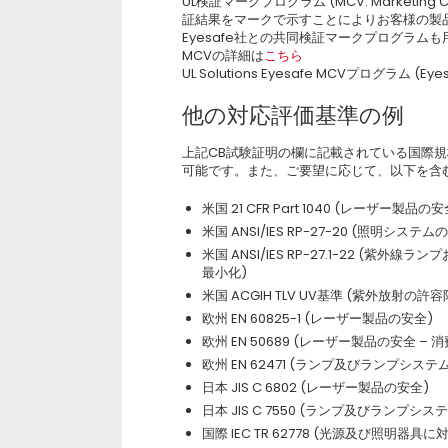
UL検証マークプログラム (MCV: Marketing
証結果をマークで示すことによりお客様の製
Eyesafe社との共同検証マークプログラム
MCVの詳細は
こちら
UL Solutions Eyesafe MCVプログラム (E
他の対応評価基準の例
上記CB試験証明の欄に記載されている国際
可能です。また、ご要望に応じて、以下を含
米国 21 CFR Part 1040 (レーザー製品の安
米国 ANSI/IES RP-27-20 (照明シス
米国 ANSI/IES RP-27.1-22 
最小化)
米国 ACGIH TLV UV基準 (紫外放射の許
欧州 EN 60825-1 (レーザー製品の安全)
欧州 EN 50689 (レーザー製品の安全 
欧州 EN 62471 (ランプ及びランプシス
日本 JIS C 6802 (レーザー製品の安全)
日本 JIS C 7550 (ランプ及びランプ
国際 IEC TR 62778 (光源及び照明器