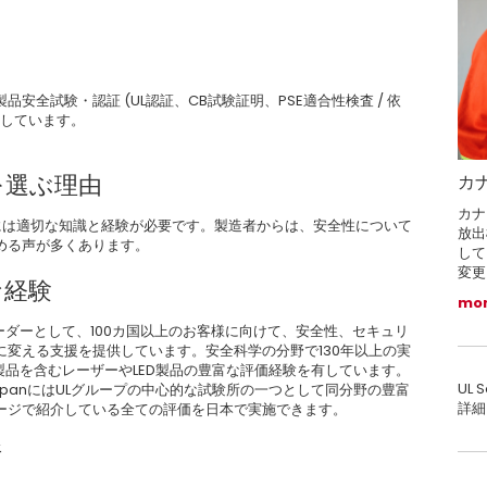
全試験・認証 (UL認証、CB試験証明、PSE適合性検査 / 依
供しています。
スを選ぶ理由
カ
カナ
には適切な知識と経験が必要です。製造者からは、安全性について
放出
める声が多くあります。
して
変更
な経験
mo
界的リーダーとして、100カ国以上のお客様に向けて、安全性、セキュリ
変える支援を提供しています。安全科学の分野で130年以上の実
先端の製品を含むレーザーやLED製品の豊富な評価経験を有しています。
UL
UL JapanにはULグループの中心的な試験所の一つとして同分野の豊富
詳細
ージで紹介している全ての評価を日本で実施できます。
所