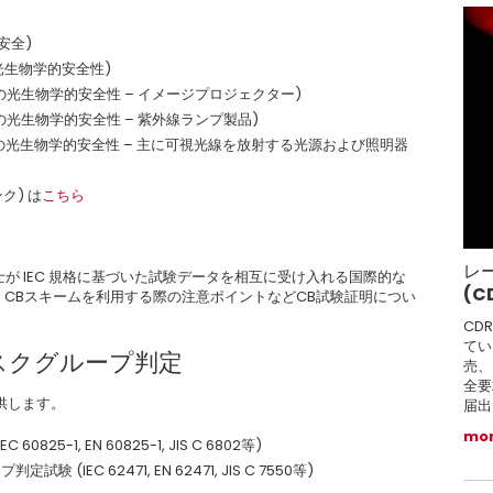
安全)
の光生物学的安全性)
テムの光生物学的安全性 – イメージプロジェクター)
テムの光生物学的安全性 – 紫外線ランプ製品)
ステムの光生物学的安全性 – 主に可視光線を放射する光源および照明器
ク) は
こちら
レ
関同士が IEC 規格に基づいた試験データを相互に受け入れる国際的な
(C
、CBスキームを利用する際の注意ポイントなどCB試験証明につい
CD
てい
スクグループ判定
売、
全要
供します。
届出
mo
5-1, EN 60825-1, JIS C 6802等)
EC 62471, EN 62471, JIS C 7550等)