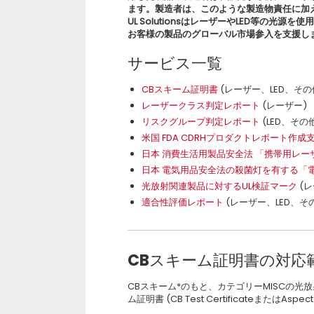
ます。製造者は、このような製造物責任に加
UL SolutionsはレーザーやLED等の
お客様の製品のグローバル市場参入を支援し
サービス一覧
CBスキーム証明書
(レーザー、LED、その
レーザークラス判定レポート
(レーザー)
リスクグループ判定レポート
(LED、その
米国 FDA CDRHプロダクトレポート作成
日本 消費生活用製品安全法 「携帯用レー
日本 電気用品安全法の殺菌灯を有する「
光放射関連製品に対するUL検証マーク
(レ
適合性評価レポート
(レーザー、LED、そ
CBスキーム証明書の対応
CBスキーム*のもと、カテゴリーMISCの光
ム証明書 (CB Test CertificateまたはAspect