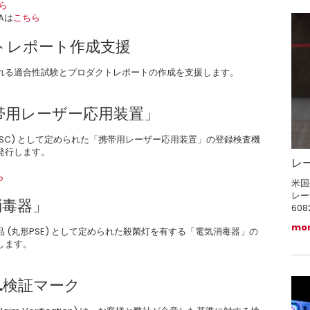
ら
Aは
こちら
クトレポート作成支援
れる適合性試験とプロダクトレポートの作成を支援します。
携帯用レーザー応用装置」
PSC) として定められた「携帯用レーザー応用装置」の登録検査機
発行します。
レー
ら
米国
レー
消毒器」
60
mo
(丸形PSE) として定められた殺菌灯を有する「電気消毒器」の
します。
L検証マーク