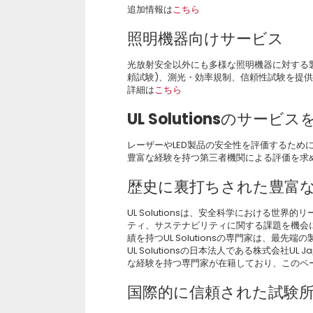
追加情報は
こちら
照明機器向けサービス
光放射安全以外にも多様な照明機器に対する製品安
頼試験)、測光・効率規制、信頼性試験を提
詳細は
こちら
UL Solutionsのサービ
レーザーやLED製品の安全性を評価するため
豊富な経験を持つ第三者機関による評価を求
歴史に裏打ちされた豊富
UL Solutionsは、安全科学における世
ティ、サステナビリティに関する課題を機会に
績を持つUL Solutionsの専門家は、最
UL Solutionsの日本法人である株式会社
な経験を持つ専門家が在籍しており、このペ
国際的に信頼された試験