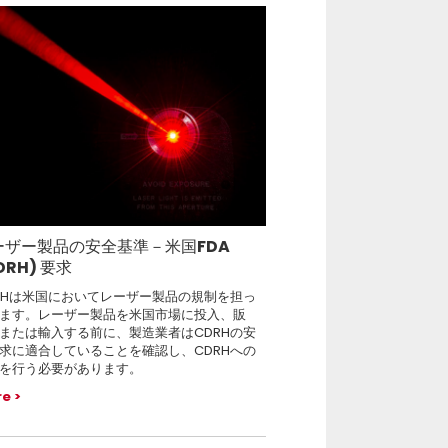
ーザー製品の安全基準－米国FDA
DRH) 要求
RHは米国においてレーザー製品の規制を担っ
ます。レーザー製品を米国市場に投入、販
または輸入する前に、製造業者はCDRHの安
求に適合していることを確認し、CDRHへの
を行う必要があります。
re