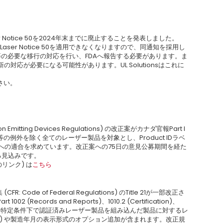
 Notice 50を2024年末までに廃止することを発表しました。
ser Notice 50を適用できなくなりますので、同通知を採用し
適用する等の必要な移行の対応を行い、FDAへ報告する必要があります。ま
対応が必要になる可能性があります。UL Solutionsはこれに
さい。
mitting Devices Regulations) の改正案がカナダ官報Part I
例外を除く全てのレーザー製品を対象とし、Product IDラベ
2014への適合を求めています。改正案への75日の意見公募期間を経た
れる見込みです。
へのリンク) は
こちら
ode of Federal Regulations) のTitle 21が一部改正さ
(Records and Reports)、1010.2 (Certification)、
す。本改正には、特定条件下で認証済みレーザー製品を組み込んだ製品に対するレ
42の拡張) や製造年月の表示形式のオプション追加が含まれます。改正規