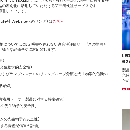
 Claim Verification) は、お客様と弊社が合意した基準に対する検
品の差別化に活用していただける第三者検証サービスです。
も用意しています。
yesafe社 Websiteへのリンク) は
こちら
規格についてはCB証明書を伴わない適合性評価サービスの提供も
む様々な評価基準に対応致します。
L
全)
62
テムの光生物学的安全性)
製品
(紫外線ランプおよびランプシステムのリスクグループ分類と光生物学的危険の
危険
ため
容限界値)
mo
– 消費者用レーザー製品に対する特定要求)
テムの光生物学的安全性)
システムの光生物学的安全性)
具に対する青色光傷害の評価)