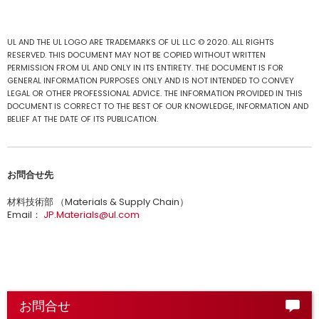
UL AND THE UL LOGO ARE TRADEMARKS OF UL LLC © 2020. ALL RIGHTS
RESERVED. THIS DOCUMENT MAY NOT BE COPIED WITHOUT WRITTEN
PERMISSION FROM UL AND ONLY IN ITS ENTIRETY. THE DOCUMENT IS FOR
GENERAL INFORMATION PURPOSES ONLY AND IS NOT INTENDED TO CONVEY
LEGAL OR OTHER PROFESSIONAL ADVICE. THE INFORMATION PROVIDED IN THIS
DOCUMENT IS CORRECT TO THE BEST OF OUR KNOWLEDGE, INFORMATION AND
BELIEF AT THE DATE OF ITS PUBLICATION.​
お問合せ先
材料技術部 （Materials & Supply Chain）
Email：
JP.Materials@ul.com
お問合せ