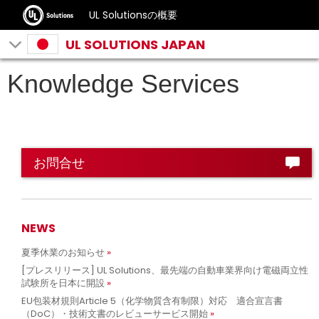
UL Solutionsの概要
UL SOLUTIONS JAPAN
Knowledge Services
お問合せ
NEWS
夏季休業のお知らせ
[プレスリリース] UL Solutions、最先端の自動車業界向け電磁両立性
試験所を日本に開設
EU包装材規則Article 5（化学物質含有制限）対応 適合宣言書
（DoC）・技術文書のレビューサービス開始