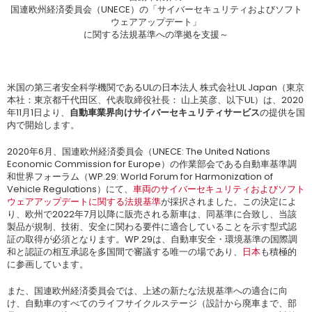
国連欧州経済委員会（UNECE）の「サイバーセキュリティおよびソフト
ウェアアップデート」
に関する法規基準への準拠を支援～
米国の第三者安全科学機関であるULの日本法人 株式会社UL Japan（東京
本社：東京都千代田区、代表取締役社長： 山上英彦、以下UL）は、2020
年11月1日より、
自動車業界向けサイバーセキュリティサービス
の提供を国
内で開始します。
2020年6月、国連欧州経済委員会（UNECE: The United Nations
Economic Commission for Europe）の作業部会である自動車基準調
和世界フォーラム（WP.29: World Forum for Harmonization of
Vehicle Regulations）にて、
車両のサイバーセキュリティおよびソフト
ウェアアップデートに関する法規基準
が採択されました。この決定によ
り、欧州で2022年7月以降に販売される新車は、同基準に合致し、当該
製品が規制、技術、安全に関わる要件に適合していることを示す型式認
証の取得が必須となります。WP.29は、自動車安全・環境基準の国際調
和と認証の相互承認を多国間で審議する唯一の場であり、
日本
も積極的
に参画しています。
また、国連欧州経済委員会では、上述の新たな法規基準への適合に向
け、自動車のすべてのライフサイクルステージ（設計から廃車まで、部