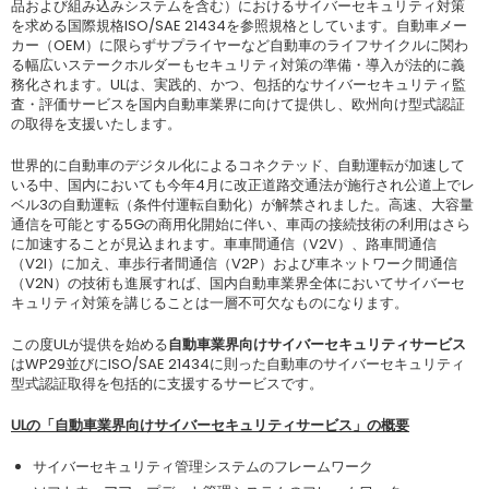
品および組み込みシステムを含む）におけるサイバーセキュリティ対策
を求める国際規格ISO/SAE 21434を参照規格としています。自動車メー
カー（OEM）に限らずサプライヤーなど自動車のライフサイクルに関わ
る幅広いステークホルダーもセキュリティ対策の準備・導入が法的に義
務化されます。ULは、実践的、かつ、包括的なサイバーセキュリティ監
査・評価サービスを国内自動車業界に向けて提供し、欧州向け型式認証
の取得を支援いたします。
世界的に自動車のデジタル化によるコネクテッド、自動運転が加速して
いる中、国内においても今年4月に改正道路交通法が施行され公道上でレ
ベル3の自動運転（条件付運転自動化）が解禁されました。高速、大容量
通信を可能とする5Gの商用化開始に伴い、車両の接続技術の利用はさら
に加速することが見込まれます。車車間通信（V2V）、路車間通信
（V2I）に加え、車歩行者間通信（V2P）および車ネットワーク間通信
（V2N）の技術も進展すれば、国内自動車業界全体においてサイバーセ
キュリティ対策を講じることは一層不可欠なものになります。
この度ULが提供を始める
自動車業界向けサイバーセキュリティサービス
はWP29並びにISO/SAE 21434に則った自動車のサイバーセキュリティ
型式認証取得を包括的に支援するサービスです。
UL
の「自動車業界向けサイバーセキュリティサービス」の概要
サイバーセキュリティ管理システムのフレームワーク