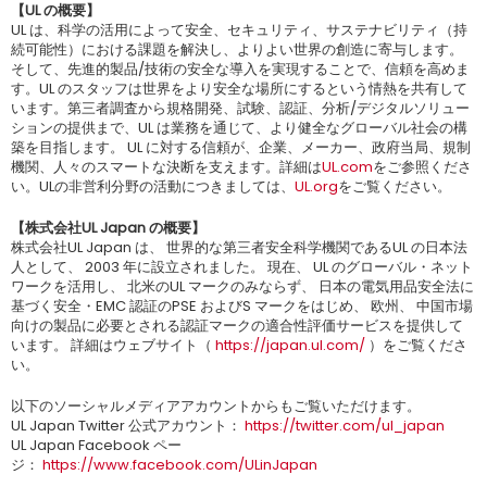
【UL の概要】
UL は、科学の活用によって安全、セキュリティ、サステナビリティ（持
続可能性）における課題を解決し、よりよい世界の創造に寄与します。
そして、先進的製品/技術の安全な導入を実現することで、信頼を高めま
す。UL のスタッフは世界をより安全な場所にするという情熱を共有して
います。第三者調査から規格開発、試験、認証、分析/デジタルソリュー
ションの提供まで、UL は業務を通じて、より健全なグローバル社会の構
築を目指します。 UL に対する信頼が、企業、メーカー、政府当局、規制
機関、人々のスマートな決断を支えます。詳細は
UL.com
をご参照くださ
い。ULの非営利分野の活動につきましては、
UL.org
をご覧ください。
【株式会社UL Japan の概要】
株式会社UL Japan は、 世界的な第三者安全科学機関であるUL の日本法
人として、 2003 年に設立されました。 現在、 UL のグローバル・ネット
ワークを活用し、 北米のUL マークのみならず、 日本の電気用品安全法に
基づく安全・EMC 認証のPSE およびS マークをはじめ、 欧州、 中国市場
向けの製品に必要とされる認証マークの適合性評価サービスを提供して
います。 詳細はウェブサイト（
https://japan.ul.com/
）をご覧くださ
い。
以下のソーシャルメディアアカウントからもご覧いただけます。
UL Japan Twitter 公式アカウント：
https://twitter.com/ul_japan
UL Japan Facebook ペー
ジ：
https://www.facebook.com/ULinJapan