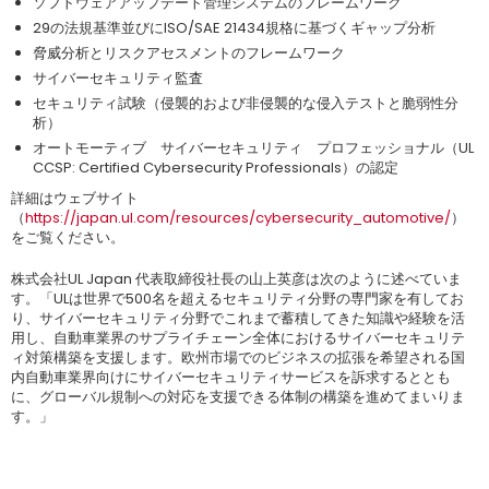
ソフトウェアアップデート管理システムのフレームワーク
29の法規基準並びにISO/SAE 21434規格に基づくギャップ分析
脅威分析とリスクアセスメントのフレームワーク
サイバーセキュリティ監査
セキュリティ試験（侵襲的および非侵襲的な侵入テストと脆弱性分
析）
オートモーティブ サイバーセキュリティ プロフェッショナル（UL
CCSP: Certified Cybersecurity Professionals）の認定
詳細はウェブサイト
（
https://japan.ul.com/resources/cybersecurity_automotive/
）
をご覧ください。
株式会社UL Japan 代表取締役社長の山上英彦は次のように述べていま
す。「ULは世界で500名を超えるセキュリティ分野の専門家を有してお
り、サイバーセキュリティ分野でこれまで蓄積してきた知識や経験を活
用し、自動車業界のサプライチェーン全体におけるサイバーセキュリテ
ィ対策構築を支援します。欧州市場でのビジネスの拡張を希望される国
内自動車業界向けにサイバーセキュリティサービスを訴求するととも
に、グローバル規制への対応を支援できる体制の構築を進めてまいりま
す。」