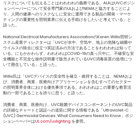
リスクについても伝えることはわれわれの義務である。ALAはUVCポジシ
ョンペーパーについて安全専門家のULおよびNEMAと協力することによ
り、人間の健康へのリスクなしに安全に運用できる製品の開発・マーケ
ティングの重要性を照明業界に伝える手助けをしたいと考えている」と
語った。
National Electrical Manufacturers AssociationのKaren Willis照明シ
ステム産業ディレクターは「UVCが水中、空気中、地上の危険な細菌や
ウイルスの除去に役立つ実証済みの方法であることをわれわれは知って
いる。にもかかわらず、われわれはCOVID-19の真っ只中に、不確実な安
全機能と不完全な操作説明書で販売されているUVC消毒装置の急増につ
いて懸念している」と語った。
Willis氏は「UVCデバイスの安全性を確立・維持することは、NEMAおよ
び、消費者、商業、医療向けアプリケーションを含むすべてのセクター
の照明業界全体における優先事項である。われわれはこの重要な教育活
動の一部であることを誇りに思う」と語った。
消費者、商業、医療向け、UVC殺菌デバイスコンポーネントのUVC製品
の詳細なチャートと認証への道筋に関する情報である「Ultraviolet-C
(UVC) Germicidal Devices: What Consumers Need to Know」ポジ
ションペーパーは
UL.com/uvlighting
を参照。