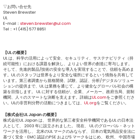
▽お問い合せ先
Steven Brewster
UL
E-mail：
steven.brewster@ul.com
Tel：+1 (415) 577 8851
【UL の概要】
UL は、科学の活用によって安全、セキュリティ、サステナビリティ（持
続可能性）における課題を解決し、よりよい世界の創造に寄与します。
そして、先進的製品/技術の安全な導入を実現することで、信頼を高めま
す。UL のスタッフは世界をより安全な場所にするという情熱を共有して
います。第三者調査から規格開発、試験、認証、分析/デジタルソリュー
ションの提供まで、UL は業務を通じて、より健全なグローバル社会の構
築を目指します。 UL に対する信頼が、企業、メーカー、政府当局、規制
機関、人々のスマートな決断を支えます。詳細は
UL.com
をご参照くださ
い。ULの非営利分野の活動につきましては、
UL.org
をご覧ください。
【株式会社UL Japan の概要】
株式会社UL Japan は、 世界的な第三者安全科学機関であるUL の日本法
人として、 2003 年に設立されました。 現在、 UL のグローバル・ネット
ワークを活用し、 北米のUL マークのみならず、 日本の電気用品安全法に
基づく安全・EMC 認証のPSE およびS マークをはじめ、 欧州、 中国市場