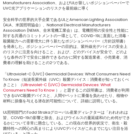
Manufacturers Association、およびULが新しいポジションペーパーで
UVC光アプリケーションのリスクを最前線に導く
安全科学の世界的大手企業であるULとAmerican Lighting Association
(ALA、米国照明協会）、National Electrical Manufacturers
Association (NEMA、全米電機工業会）は、電機照明の安全性と性能に
対する共通のコミットメントの一環として、COVID-19に直面した消毒・
殺菌能力への需要増大に伴う新たなポジションペーパー（方針説明書）
を発表した。ポジションペーパーの目的は、紫外線光デバイスの安全上
のリスクに注意を向けること、および、どのデバイスが安全で、どのよ
うな条件の下で安全に操作できるのかに関する製造業者、小売業者、消
費者の理解を助けることの2つである。
「Ultraviolet-C (UVC) Germicidal Devices: What Consumers Need
To Know（短波長紫外線（UVC）殺菌デバイス：消費者が知っておくべ
きこと）（
Ultraviolet-C (UVC) Germicidal Devices: What
Consumers Need To Know
）」と題するこの説明書は、消費者が利用
できるUVC殺菌デバイスと、人間やペットに重傷を負わせたり、植物や
材料に損傷を与える潜在的可能性について、詳細に説明している。
UL照明部門のTodd Strakaグローバル産業ディレクターは「われわれは
皆、COVID-19の影響と除去、およびウイルスの蔓延緩和のため何ができ
るかについて非常に懸念している。この現在の世界的状況で、衛生・殺
菌特性への関心の高まりによりUVCデバイスがこれまでにない注目を浴
びている」と語った。