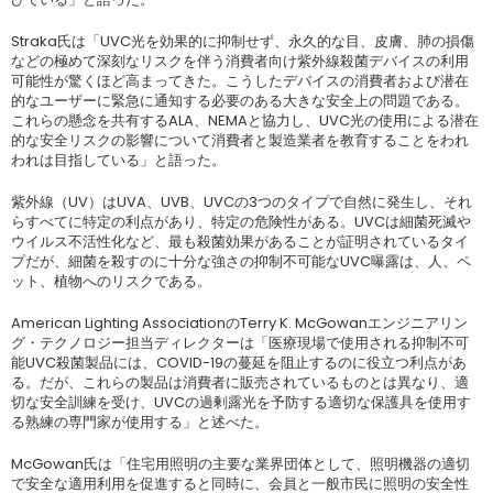
Straka氏は「UVC光を効果的に抑制せず、永久的な目、皮膚、肺の損傷
などの極めて深刻なリスクを伴う消費者向け紫外線殺菌デバイスの利用
可能性が驚くほど高まってきた。こうしたデバイスの消費者および潜在
的なユーザーに緊急に通知する必要のある大きな安全上の問題である。
これらの懸念を共有するALA、NEMAと協力し、UVC光の使用による潜在
的な安全リスクの影響について消費者と製造業者を教育することをわれ
われは目指している」と語った。
紫外線（UV）はUVA、UVB、UVCの3つのタイプで自然に発生し、それ
らすべてに特定の利点があり、特定の危険性がある。UVCは細菌死滅や
ウイルス不活性化など、最も殺菌効果があることが証明されているタイ
プだが、細菌を殺すのに十分な強さの抑制不可能なUVC曝露は、人、ペ
ット、植物へのリスクである。
American Lighting AssociationのTerry K. McGowanエンジニアリン
グ・テクノロジー担当ディレクターは「医療現場で使用される抑制不可
能UVC殺菌製品には、COVID-19の蔓延を阻止するのに役立つ利点があ
る。だが、これらの製品は消費者に販売されているものとは異なり、適
切な安全訓練を受け、UVCの過剰露光を予防する適切な保護具を使用す
る熟練の専門家が使用する」と述べた。
McGowan氏は「住宅用照明の主要な業界団体として、照明機器の適切
で安全な適用利用を促進すると同時に、会員と一般市民に照明の安全性