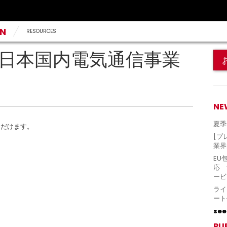
AN
RESOURCES
（日本国内電気通信事業
NE
夏季
ただけます。
[プ
業界
EU
応 
ービ
ライ
ート
see 
PU