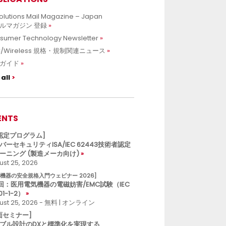
olutions Mail Magazine – Japan
ルマガジン 登録
sumer Technology Newsletter
C/Wireless 規格・規制関連ニュース
ガイド
all
ENTS
L認定プログラム]
バーセキュリティISA/IEC 62443技術者認定
ーニング (製造メーカ向け)
st 25, 2026
療機器の安全規格入門ウェビナー 2026]
回：医用電気機器の電磁妨害/EMC試験（IEC
01-1-2）
ust 25, 2026 - 無料 | オンライン
面セミナー]
ブル設計のDXと標準化を実現する