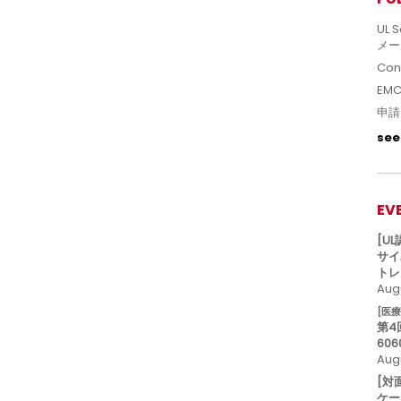
UL S
メー
Con
EM
申請
see 
EV
[U
サイ
トレ
Augu
[医
第4
606
Aug
[対
ケー