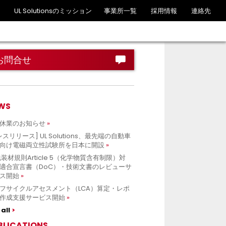
UL Solutionsのミッション
事業所一覧
採用情報
連絡先
お問合せ
WS
休業のお知らせ
レスリリース] UL Solutions、最先端の自動車
向け電磁両立性試験所を日本に開設
包装材規則Article 5（化学物質含有制限）対
適合宣言書（DoC）・技術文書のレビューサ
ス開始
フサイクルアセスメント（LCA）算定・レポ
作成支援サービス開始
all
BLICATIONS