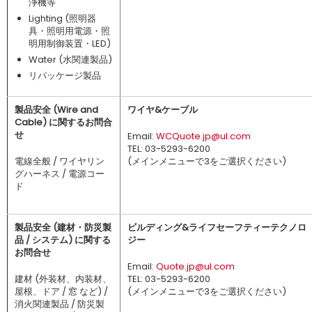
浄機等
Lighting (照明器
具・照明用電源・照
明用制御装置・LED)
Water (水関連製品)
リパッケージ製品
製品安全 (Wire and
ワイヤ&ケーブル
Cable) に関するお問合
せ
Email:
WCQuote.jp@ul.com
TEL: 03-5293-6200
電線全般 / ワイヤリン
(メインメニューで3をご選択ください)
グハーネス / 電源コー
ド
製品安全 (建材・防災製
ビルディング&ライフセーフティーテクノロ
品 / システム) に関する
ジー
お問合せ
Email:
Quote.jp@ul.com
建材 (外装材、内装材、
TEL: 03-5293-6200
屋根、ドア / 窓 など) /
(メインメニューで3をご選択ください)
消火関連製品 / 防災製