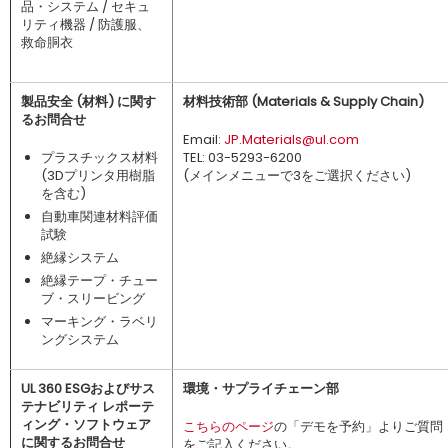
品・システム / セキュ
リティ機器 / 防護服、
救命胴衣
製品安全 (材料) に関す
材料技術部 (Materials & Supply Chain)
るお問合せ
Email:
JP.Materials@ul.com
プラスチックス材料
TEL: 03-5293-6200
(3Dプリンタ用樹脂
(メインメニューで3をご選択ください)
を含む)
自動車関連材料評価
試験
絶縁システム
絶縁テープ・チュー
ブ・スリービング
マーキング・ラベリ
ングシステム
UL 360 ESGおよびサス
環境・サプライチェーン部
テナビリティ レポーテ
ィング・ソフトウェア
こちらのページ
の「デモを予約」よりご質問
に関するお問合せ
をご記入ください。