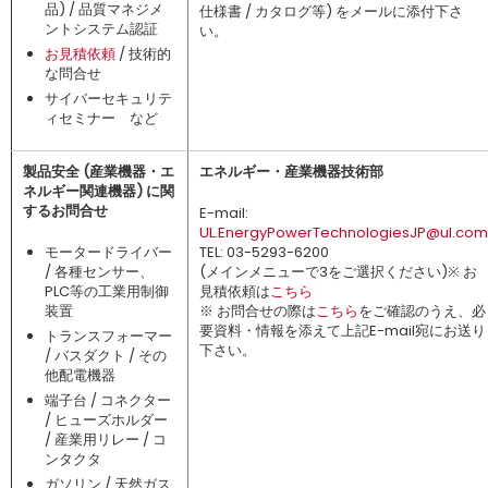
品) / 品質マネジメ
仕様書 / カタログ等) をメールに添付下さ
ントシステム認証
い。
お見積依頼
/ 技術的
な問合せ
サイバーセキュリテ
ィセミナー など
製品安全 (産業機器・エ
エネルギー・産業機器技術部
ネルギー関連機器) に関
するお問合せ
E-mail:
UL.EnergyPowerTechnologiesJP@ul.com
モータードライバー
TEL: 03-5293-6200
/ 各種センサー、
(メインメニューで3をご選択ください)※ お
PLC等の工業用制御
見積依頼は
こちら
装置
※ お問合せの際は
こちら
をご確認のうえ、必
要資料・情報を添えて上記E-mail宛にお送り
トランスフォーマー
下さい。
/ バスダクト / その
他配電機器
端子台 / コネクター
/ ヒューズホルダー
/ 産業用リレー / コ
ンタクタ
ガソリン / 天然ガス