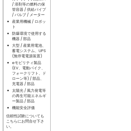
/ 溶剤等の燃料の保
管容器 / 供給パイプ
/ バルブ / メーター
産業用機械 / ロボッ
ト
防爆環境で使用する
機器 / 部品
大型 / 産業用電池、
蓄電システム、UPS
(無停電電源装置)
eモビリティ製品
(EV、電動バイク、
フォークリフト、ド
ローン等) / 部品、
充電器 / 部品
太陽光 / 風力発電等
の再生可能エネルギ
ー製品 / 部品
機能安全評価
信頼性試験についても
こちらにお問合せ下さ
い。