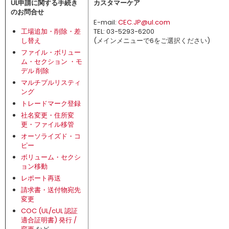
UL申請に関する手続き
カスタマーケア
のお問合せ
E-mail:
CEC.JP@ul.com
工場追加・削除・差
TEL: 03-5293-6200
し替え
(メインメニューで6をご選択ください)
ファイル・ボリュー
ム・セクション ・モ
デル 削除
マルチプルリスティ
ング
トレードマーク登録
社名変更・住所変
更・ファイル移管
オーソライズド・コ
ピー
ボリューム・セクシ
ョン移動
レポート再送
請求書・送付物宛先
変更
COC (UL/cUL 認証
適合証明書) 発行 /