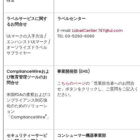
検査
ラベルサービスに関す
ラベルセンター
るお問合せ
E-mail:
LabelCenter.TKY@ul.com
ULマークの入手方法 /
TEL: 03-5293-6060
エンハンストULマーク /
オーソライズドラベル
サプライヤー
ComplianceWireおよ
事業開発部 (EHS)
び教育管理ツールのお
問合せ
こちらのページ
の「営業担当者へのお問合
せ」ボタンをクリックし、ご質問をご記入く
米国FDAの査察およびコ
ださい。
ンプライアンス対応強
化のためのソリューシ
ョン
®
「ComplianceWire
」
セキュリティーサービ
コンシューマー機器事業部