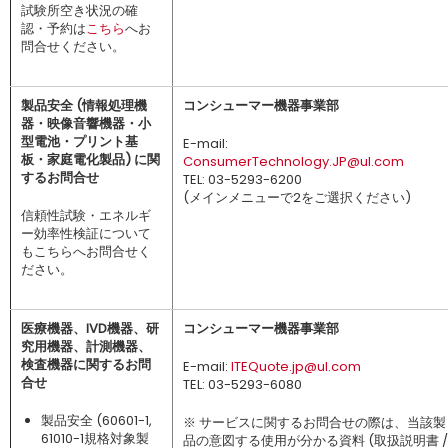
試験所空き状況の確
認・予約は
こちら
へお
問合せください。
製品安全 (情報処理機
コンシューマー機器事業部
器・映像音響機器・小
型電池・プリント基
E-mail:
板・家庭電化製品) に関
ConsumerTechnology.JP@ul.com
するお問合せ
TEL: 03-5293-6200
(メインメニューで2をご選択ください)
信頼性試験・エネルギ
ー効率性検証について
もこちらへお問合せく
ださい。
医療機器、IVD機器、研
コンシューマー機器事業部
究用機器、計測機器、
検査機器に関するお問
E-mail:
ITEQuote.jp@ul.com
合せ
TEL: 03-5293-6080
製品安全 (60601-1,
※ サービスに関するお問合せの際は、当該製
61010-1規格対象製
品の意図する使用が分かる資料 (取扱説明書 /