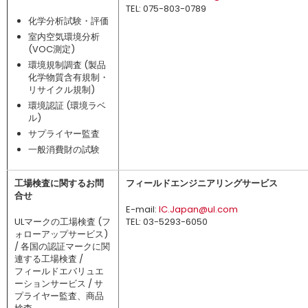
TEL: 075-803-0789
化学分析試験・評価
室内空気環境分析
(VOC測定)
環境規制調査 (製品
化学物質含有規制・
リサイクル規制)
環境認証 (環境ラベ
ル)
サプライヤー監査
一般消費財の試験
工場検査に関するお問
フィールドエンジニアリングサービス
合せ
E-mail:
IC.Japan@ul.com
ULマークの工場検査 (フ
TEL: 03-5293-6050
ォローアップサービス)
/ 各国の認証マークに関
連する工場検査 /
フィールドエバリュエ
ーションサービス / サ
プライヤー監査、商品