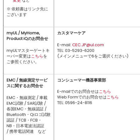
変更
など
※ 依頼書はリンク先に
ございます
myUL / MyHome,
カスタマーケア
Product iQのお問合せ
E-mail:
CEC.JP@ul.com
myULマスターゲートキ
TEL: 03-5293-6200
ーパー変更は
こちら
を
(メインメニューで6をご選択ください)
ご参照ください。
EMC / 無線測定サービ
コンシューマー機器事業部
スに関するお問合せ
E-mailでのお問合せは
こちら
Web Formでのお問合せは
こちら
EMC・無線測定 / 車載
TEL: 0596-24-8116
EMC試験 / SAR試験 /
各国EMC・無線認証 /
Bluetooth・Qiロゴ試験
認証 / TCB・FCB・
NB・日本電波法認証
/ 携帯電話関連 など