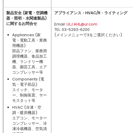
製品安全 (家電・空調機
アプライアンス・HVAC/R・ライティング
器・照明・水関連製品)
に関するお問合せ
Email:
ULJ.AHL@ul.com
TEL: 03-5293-6200
Appliances (家
(メインメニューで3をご選択ください)
電・電動工具・業務
用機器):
部品ファン、業務用
調理機器、食品加工
機、ランドリー機
器、園芸工具、エア
コンプレッサー等
Components (電
気・電子部品):
スイッチ、モータ
ー、制御装置、サー
モスタット等
HVAC (冷凍・空
調・暖房機器):
エアコン、モーター
コンプレッサー、冷
凍冷蔵機器、空気清