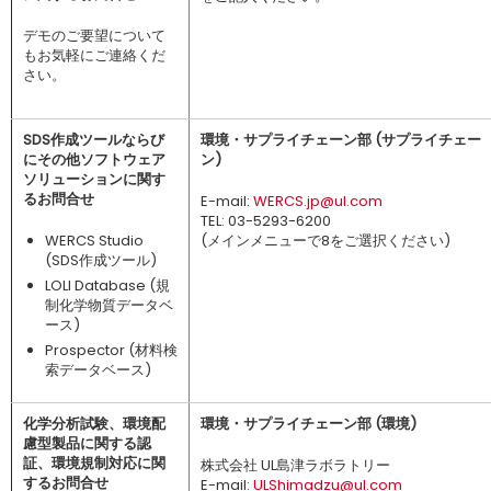
デモのご要望について
もお気軽にご連絡くだ
さい。
SDS作成ツールならび
環境・サプライチェーン部 (サプライチェー
にその他ソフトウェア
ン)
ソリューションに関す
るお問合せ
E-mail:
WERCS.jp@ul.com
TEL: 03-5293-6200
WERCS Studio
(メインメニューで8をご選択ください)
(SDS作成ツール)
LOLI Database (規
制化学物質データベ
ース)
Prospector (材料検
索データベース)
化学分析試験、環境配
環境・サプライチェーン部 (環境)
慮型製品に関する認
証、環境規制対応に関
株式会社 UL島津ラボラトリー
するお問合せ
E-mail:
ULShimadzu@ul.com