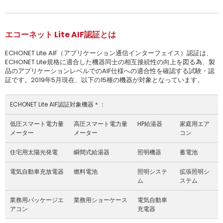
エコーネット Lite AIF認証とは
ECHONET Lite AIF（アプリケーション通信インターフェイス）認証は、
ECHONET Lite規格に適合した機器同士の相互接続性の向上を図る為、製
品のアプリケーションレベルでのAIF仕様への適合性を確認する試験・認
証です。2019年5月現在、以下の15種の機器が対象となっています。
ECHONET Lite AIF認証対象機器＊：
低圧スマート電力量
高圧スマート電力量
HP給湯器
家庭用エア
メーター
メーター
コン
住宅用太陽光発電
瞬間式給湯器
照明機器
蓄電池
電気自動車充放電器
燃料電池
照明システ
拡張照明シ
ム
ステム
業務用パッケージエ
業務用ショーケース
電気自動車
アコン
充電器