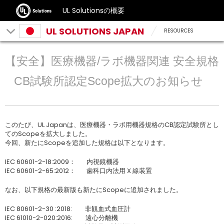
UL Solutionsの概要
UL SOLUTIONS JAPAN
RESOURCES
【安全】医療機器/ラボ機器関連 安全規格
CB試験所認定Scope拡大のお知らせ
このたび、UL Japanは、医療機器・ラボ用機器規格のCB認定試験所とし
てのScopeを拡大しました。
今回、新たにScopeを追加した規格は以下となります。
IEC 60601-2-18:2009： 内視鏡機器
IEC 60601-2-65:2012： 歯科口内法用 X 線装置
なお、以下規格の最新版も新たにScopeに追加されました。
IEC 80601-2-30 :2018: 非観血式血圧計
IEC 61010-2-020:2016: 遠心分離機