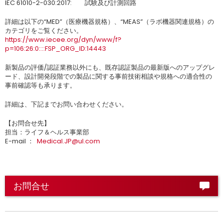
IEC 61010-2-030:2017: 試験及び計測回路
詳細は以下の“MED”（医療機器規格）、“MEAS”（ラボ機器関連規格）の
カテゴリをご覧ください。
https://www.iecee.org/dyn/www/f?
p=106:26:0::::FSP_ORG_ID:14443
新製品の評価/認証業務以外にも、既存認証製品の最新版へのアップグレ
ード、設計開発段階での製品に関する事前技術相談や規格への適合性の
事前確認等も承ります。
詳細は、下記までお問い合わせください。
【お問合せ先】
担当：ライフ＆ヘルス事業部
E-mail ：
Medical.JP@ul.com
お問合せ