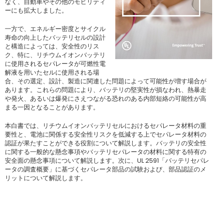
なく、自動車やその他のモビリティ
ーにも拡大しました。
一方で、エネルギー密度とサイクル
寿命の向上したバッテリセルの設計
と構造によっては、安全性のリス
ク、特に、リチウムイオンバッテリ
に使用されるセパレータが可燃性電
解液を用いたセルに使用される場
合、その選定、設計、製造に関連した問題によって可能性が増す場合が
あります。これらの問題により、バッテリの堅実性が損なわれ、熱暴走
や発火、あるいは爆発にさえつながる恐れのある内部短絡の可能性が高
まる一因となることがあります。
本白書では、リチウムイオンバッテリセルにおけるセパレータ材料の重
要性と、電池に関係する安全性リスクを低減する上でセパレータ材料の
認証が果たすことができる役割について解説します。バッテリの安全性
に関する一般的な懸念事項やバッテリセパレータの材料に関する特有の
安全面の懸念事項について解説します。次に、UL 2591「バッテリセパレ
ータの調査概要」に基づくセパレータ部品の試験および、部品認証のメ
リットについて解説します。