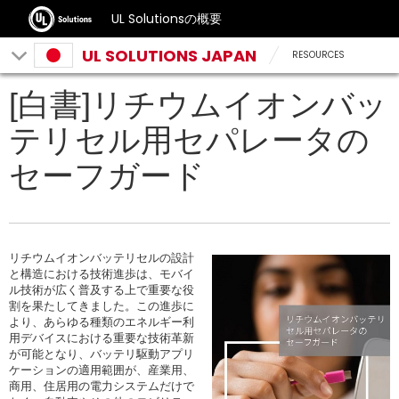
UL Solutionsの概要
UL SOLUTIONS JAPAN
RESOURCES
[白書]リチウムイオンバッ
テリセル用セパレータの
セーフガード
リチウムイオンバッテリセルの設計
と構造における技術進歩は、モバイ
ル技術が広く普及する上で重要な役
割を果たしてきました。この進歩に
より、あらゆる種類のエネルギー利
用デバイスにおける重要な技術革新
が可能となり、バッテリ駆動アプリ
ケーションの適用範囲が、産業用、
商用、住居用の電力システムだけで