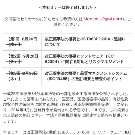
＜本セミナーは終了致しました＞
次回開催セミナーのお知らせをご希望の方は
Medical.JP@ul.com
にご
連絡ください。
【第1回 8月20日
改正薬事法の概要とJIS T0601-1:2014（追補1）
（水）】
について
【第2回 9月26日
改正薬事法の概要とソフトウェア（IEC
（金）】
62304）に関する対応とリスクマネジメント
【第3回 10月30日
改正薬事法の概要と品質マネジメントシステム
（木）】
（ISO 13485）の改訂概要と審査のポイント
平成25年法律第84号薬事法等の一部を改正する法律が公布されました。
これによって薬事法はあらたに「医薬品、医療機器等の品質、有効性及
び安全性の確保等に関する法律（略称：医薬品医療機器等法）」に変わ
り、2014年11月には施行令が発出される予定です。 ULでは、この刷新さ
れる法律の施行に伴い、本法と医療機器規制に関連する情報を提供いた
します。
本セミナーは改正薬事法の動向に加え、JIS T0601-1、ソフトウェア（IEC