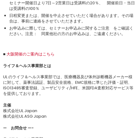
セミナー開催日より7日～2営業日は受講料の20％、 開催前日・当日
は受講料の100％
日程変更または、開催を中止させていただく場合があります。その場
合は、事前に連絡をさせていただきます。
お申込みに際しては、セミナーお申込みに関するご注意 をご確認く
ださい。注意： 同業他社の方のお申込みは、ご遠慮ください。
■
大阪開催のご案内はこちら
ライフ＆ヘルス事業部とは
UL のライフ＆ヘルス事業部では、医療機器及び体外診断機器メーカー様
に対して、薬事法認証、製品安全規格、EMC規格に準じた評価・証明、
ISO13485審査登録、ユーザビリティ/HFE、米国FDA査察対応サービス等
を提供しております。
主催
株式会社UL Japan
株式会社UL ASG Japan
— お問合せ —-