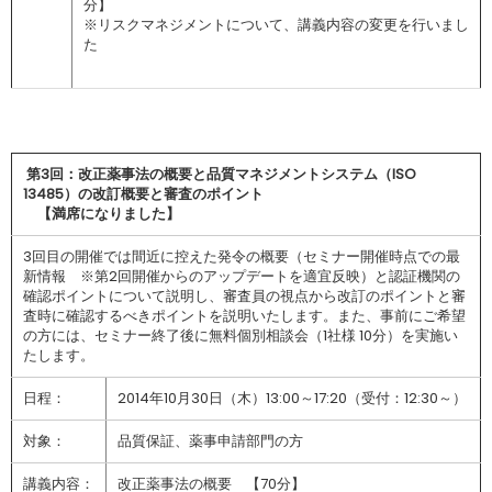
分】
※リスクマネジメントについて、講義内容の変更を行いまし
た
第
3
回：改正薬事法の概要と品質マネジメントシステム（
ISO
13485
）の改訂概要と審査のポイント
【満席になりました】
3回目の開催では間近に控えた発令の概要（セミナー開催時点での最
新情報 ※第2回開催からのアップデートを適宜反映）と認証機関の
確認ポイントについて説明し、審査員の視点から改訂のポイントと審
査時に確認するべきポイントを説明いたします。また、事前にご希望
の方には、セミナー終了後に無料個別相談会（1社様 10分）を実施い
たします。
日程：
2014年10月30日（木）13:00～17:20（受付：12:30～）
対象：
品質保証、薬事申請部門の方
講義内容：
改正薬事法の概要 【70分】