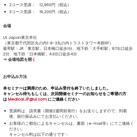
2コース受講： 12,960円（税込）
3コース受講： 16,200円（税込）
会場
UL Japan東京本社
（東京都千代田区丸の内1-8-3丸の内トラストタワー本館6F）
最寄駅：JR「東京駅」日本橋口徒歩1分、地下鉄「大手町駅」B7出口徒歩
2分、地下鉄「日本橋駅」A3出口徒歩4分
⇒ 会場地図を開
く
お申込み方法
本セミナーは満席のため、申込み受付を終了いたしました。
キャンセル待ちもしくは、次回開催セミナーのお知らせをご希望の方
は
Medical.JP@ul.com
にご連絡ください
受講料は、請求書（開催2週間前発行）をお送りしますので、到着
後、銀行振込みにてお支払いください。
お客様のご都合によるキャンセルは、書面（e-mail等）にてご連絡く
ださい。
キャンセル料は以下の通りです：