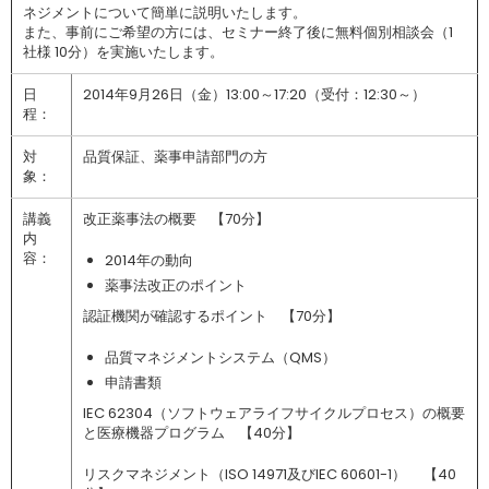
ネジメントについて簡単に説明いたします。
また、事前にご希望の方には、セミナー終了後に無料個別相談会（1
社様 10分）を実施いたします。
日
2014年9月26日（金）13:00～17:20（受付：12:30～）
程：
対
品質保証、薬事申請部門の方
象：
講義
改正薬事法の概要 【70分】
内
容：
2014年の動向
薬事法改正のポイント
認証機関が確認するポイント 【70分】
品質マネジメントシステム（QMS）
申請書類
IEC 62304（ソフトウェアライフサイクルプロセス）の概要
と医療機器プログラム 【40分】
リスクマネジメント（ISO 14971及びIEC 60601-1） 【40