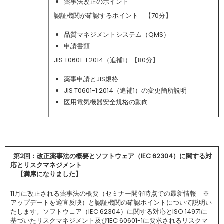
薬事法改正のポイント
認証機関が確認するポイント 【70分】
品質マネジメントシステム（QMS）
申請書類
JIS T0601-1:2014（追補1）【80分】
薬事申請とJIS規格
JIS T0601-1:2014（追補1）の変更箇所説明
医用電気機器安全規格の動向
第
2
回：改正薬事法の概要とソフトウェア（IEC 62304）に関する対
応とリスクマネジメント
【満席になりました】
11月に改正される薬事法の概要（セミナー開催時点での最新情報 ※
アップデートを適宜反映）と認証機関の確認ポイントについて説明い
たします。ソフトウェア（IEC 62304）に関する対応とISO 14971に
基づいたリスクマネジメント及びIEC 60601-1に要求されるリスクマ