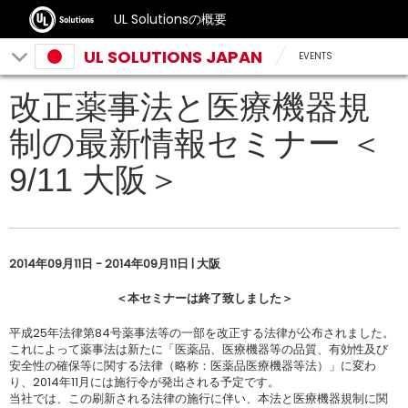
UL Solutionsの概要
UL SOLUTIONS JAPAN
EVENTS
改正薬事法と医療機器規
制の最新情報セミナー ＜
9/11 大阪＞
2014年09月11日 - 2014年09月11日 | 大阪
＜本セミナーは終了致しました＞
平成25年法律第84号薬事法等の一部を改正する法律が公布されました。
これによって薬事法は新たに「医薬品、医療機器等の品質、有効性及び
安全性の確保等に関する法律（略称：医薬品医療機器等法）」に変わ
り、2014年11月には施行令が発出される予定です。
当社では、この刷新される法律の施行に伴い、本法と医療機器規制に関