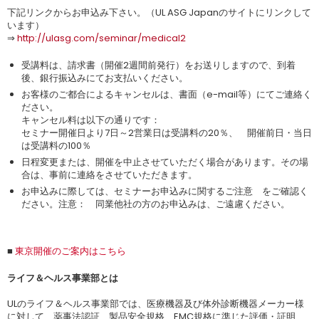
下記リンクからお申込み下さい。（UL ASG Japanのサイトにリンクして
います）
⇒
http://ulasg.com/seminar/medical2
受講料は、請求書（開催2週間前発行）をお送りしますので、到着
後、銀行振込みにてお支払いください。
お客様のご都合によるキャンセルは、書面（e-mail等）にてご連絡く
ださい。
キャンセル料は以下の通りです：
セミナー開催日より7日～2営業日は受講料の20％、 開催前日・当日
は受講料の100％
日程変更または、開催を中止させていただく場合があります。その場
合は、事前に連絡をさせていただきます。
お申込みに際しては、セミナーお申込みに関するご注意 をご確認く
ださい。注意： 同業他社の方のお申込みは、ご遠慮ください。
■
東京開催のご案内はこちら
ライフ＆ヘルス事業部とは
ULのライフ＆ヘルス事業部では、医療機器及び体外診断機器メーカー様
に対して、薬事法認証、製品安全規格、EMC規格に準じた評価・証明、