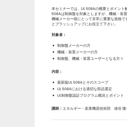
本セミナーでは、UL 508Aの概要とポイン
508Aは制御盤を対象としますが、機械・装
機械メーカー様にとって非常に重要な規格で
とブラッシュアップにお役立て下さい。
対象者：
制御盤メーカーの方
機械・装置メーカーの方
制御盤、機械・装置ユーザーとなる方々
内容：
最新版UL 508Aとそのスコープ
UL 508Aにおける適切な部品選定
UL制御盤認証プログラム概況とポイント
講師：
エネルギー・産業機器技術部 雄谷 隆