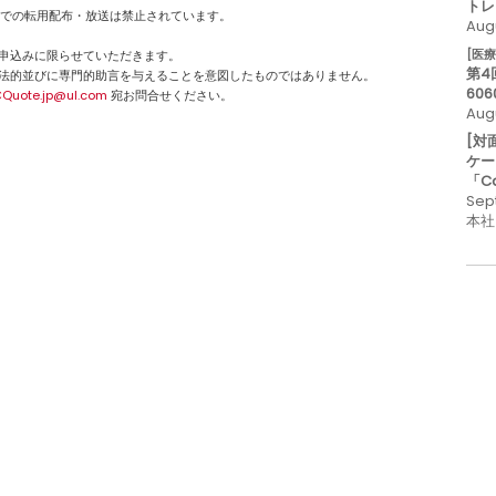
トレ
断での転用配布・放送は禁止されています。
Augu
[医
申込みに限らせていただきます。
第4
法的並びに専門的助言を与えることを意図したものではありません。
606
Quote.jp@ul.com
宛お問合せください。
Aug
[対
ケー
「C
Sep
本社