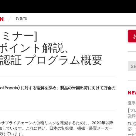
AN
EVENTS
ミナー]
8Aポイント解説、
L認証 プログラム概要
trial Control Panels) に対する理解を深め、製品の米国出荷に向けて万全の
NE
夏季
[プ
業界
バルサプライチェーンの分断リスクを軽減するために、2022年以降
EU
加しています。これに伴い、日本の制御盤、機械・装置メーカー
応 
続けています。
ービ