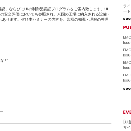
ライ
ト解説、ならびにULの制御盤認証プログラムをご案内致します。UL
ート
置の安全評価においても参照され、米国の工場に納入される設備・
see 
もあります。ぜひ本セミナーの内容を、皆様の知識・理解の整理
PU
EMC
Issu
EMC
Issu
 など
EMC
Issu
EMC
Issu
see 
EV
一
[U
サイ