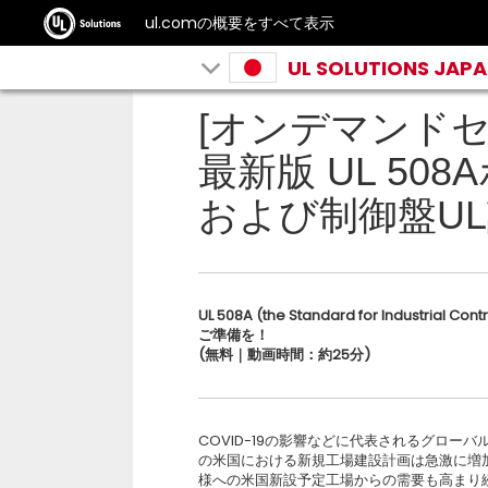
ul.comの概要をすべて表示
UL SOLUTIONS JAP
[オンデマンドセ
最新版 UL 50
および制御盤U
UL 508A (the Standard for Indus
ご準備を！
(無料｜動画時間：約25分)
COVID-19の影響などに代表されるグロー
の米国における新規工場建設計画は急激に増
様への米国新設予定工場からの需要も高まり