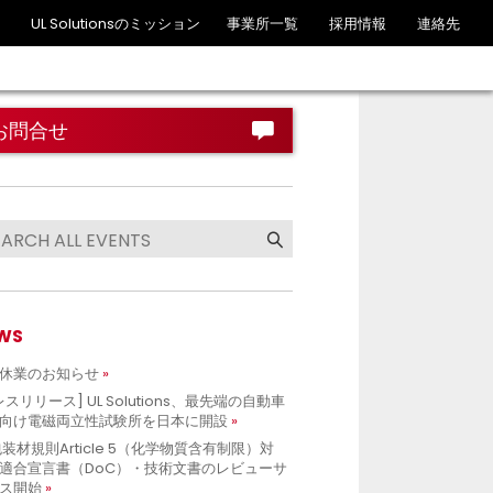
UL Solutionsのミッション
事業所一覧
採用情報
連絡先
お問合せ
WS
休業のお知らせ
レスリリース] UL Solutions、最先端の自動車
向け電磁両立性試験所を日本に開設
包装材規則Article 5（化学物質含有制限）対
適合宣言書（DoC）・技術文書のレビューサ
ス開始