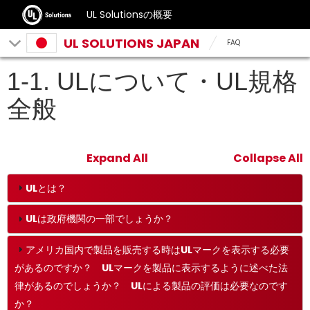
UL Solutionsの概要
UL SOLUTIONS JAPAN
FAQ
1-1. ULについて・UL規格
全般
Expand All
Collapse All
ULとは？
ULは政府機関の一部でしょうか？
アメリカ国内で製品を販売する時はULマークを表示する必要
があるのですか？ ULマークを製品に表示するように述べた法
律があるのでしょうか？ ULによる製品の評価は必要なのです
か？