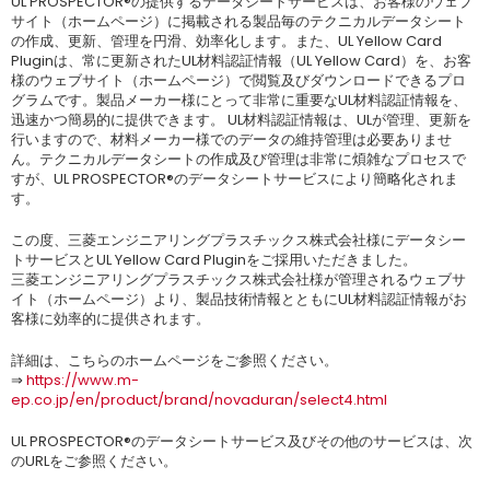
UL PROSPECTOR®の提供するデータシートサービスは、お客様のウェブ
サイト（ホームページ）に掲載される製品毎のテクニカルデータシート
の作成、更新、管理を円滑、効率化します。また、UL Yellow Card
Pluginは、常に更新されたUL材料認証情報（UL Yellow Card）を、お客
様のウェブサイト（ホームページ）で閲覧及びダウンロードできるプロ
グラムです。製品メーカー様にとって非常に重要なUL材料認証情報を、
迅速かつ簡易的に提供できます。 UL材料認証情報は、ULが管理、更新を
行いますので、材料メーカー様でのデータの維持管理は必要ありませ
ん。テクニカルデータシートの作成及び管理は非常に煩雑なプロセスで
すが、UL PROSPECTOR®のデータシートサービスにより簡略化されま
す。
この度、三菱エンジニアリングプラスチックス株式会社様にデータシー
トサービスとUL Yellow Card Pluginをご採用いただきました。
三菱エンジニアリングプラスチックス株式会社様が管理されるウェブサ
イト（ホームページ）より、製品技術情報とともにUL材料認証情報がお
客様に効率的に提供されます。
詳細は、こちらのホームページをご参照ください。
⇒
https://www.m-
ep.co.jp/en/product/brand/novaduran/select4.html
UL PROSPECTOR®のデータシートサービス及びその他のサービスは、次
のURLをご参照ください。