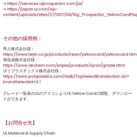
⇒
https://services.ulprospector.com/ja/
⇒
https://japan.ul.com/wp-
content/uploads/sites/27/2017/09/10g_Prospector_YellowCardPlug
その他の採用例：
帝人株式会社様：
https://www.teijin.co.jp/products/resin/yellowcard/yellowcard.htm
旭化成株式会社様：
https://www.akchem.com/enpla/products/xyron/grade.html
ポリプラスチックス株式会社様：
https://www.polyplastics.com/Gidb/TopSelectBrandAction.do?
brandSelected=2.1
グレード一覧表のULのアイコンよりUL Yellow Cardの閲覧、ダウンロー
ドができます。
【お問合せ先】
UL Material & Supply Chain