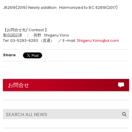
J62619(2019) Newly addition : Harmonized to IEC 62619(2017)
【お問合せ先/ Contact 】
製品認証課 ： 與野 Shigeru Yono
Tel: 03-5293-6293 （直通） ／ E-mail:
Shigeru.Yono@ul.com
Share
お問合せ