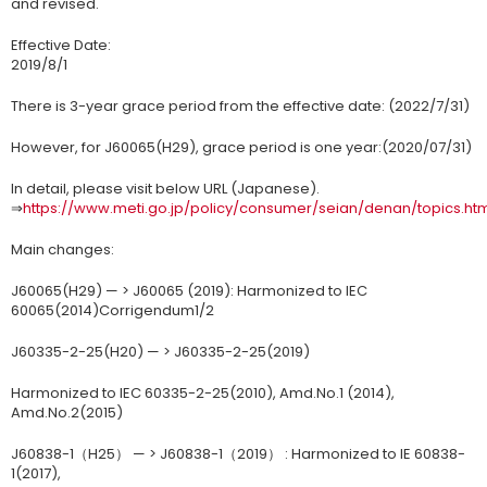
and revised.
Effective Date:
2019/8/1
There is 3-year grace period from the effective date: (2022/7/31)
However, for J60065(H29), grace period is one year:(2020/07/31)
In detail, please visit below URL (Japanese).
⇒
https://www.meti.go.jp/policy/consumer/seian/denan/topics.htm
Main changes:
J60065(H29) — > J60065 (2019): Harmonized to IEC
60065(2014)Corrigendum1/2
J60335-2-25(H20) — > J60335-2-25(2019)
Harmonized to IEC 60335-2-25(2010), Amd.No.1 (2014),
Amd.No.2(2015)
J60838-1（H25） — > J60838-1（2019） : Harmonized to IE 60838-
1(2017),