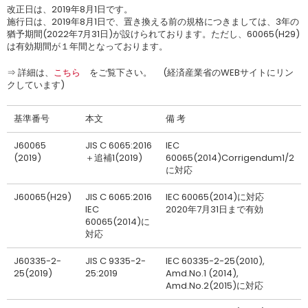
改正日は、2019年8月1日です。
施行日は、2019年8月1日で、置き換える前の規格につきましては、3年の
猶予期間(2022年7月31日)が設けられております。ただし、60065(H29)
は有効期間が１年間となっております。
⇒ 詳細は、
こちら
をご覧下さい。 (経済産業省のWEBサイトにリン
クしています)
基準番号
本文
備 考
J60065
JIS C 6065:2016
IEC
(2019)
＋追補1(2019)
60065(2014)Corrigendum1/2
に対応
J60065(H29)
JIS C 6065:2016
IEC 60065(2014)に対応
IEC
2020年7月31日まで有効
60065(2014)に
対応
J60335-2-
JIS C 9335-2-
IEC 60335-2-25(2010),
25(2019)
25:2019
Amd.No.1 (2014),
Amd.No.2(2015)に対応