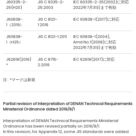
J60335-2-
JIS C 9335-2-
IEC 60335-2-25(2002)に対応
25(H20)
25:2003
2022年7月31日まで有効
J60838-
JIS C 8121-
IEC 60838-1(2017)に対応
1（2019）
1:2019
J60838-
JIS C 8121-1:2011
IEC 60838-1(2004),
1（H25）
Amd.No.1(2008)に対応
2022年7月31日まで有効
J62619(2019)
JIS C 8715-
IEC 62619(2017)に対応
*
2:2019
注 : *マークは新規
Partial revision of Interpretation of DENAN Technical Requirements
Ministerial Ordinance dated 2019/8/1
Interpretation of DENAN Technical Requirements Ministerial
Ordinance has been revised partially on 2019/8/1.
In this revision, for Appendix 12, some JIS standards were added