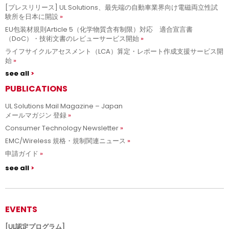
[プレスリリース] UL Solutions、最先端の自動車業界向け電磁両立性試
験所を日本に開設
EU包装材規則Article 5（化学物質含有制限）対応 適合宣言書
（DoC）・技術文書のレビューサービス開始
ライフサイクルアセスメント（LCA）算定・レポート作成支援サービス開
始
see all
PUBLICATIONS
UL Solutions Mail Magazine – Japan
メールマガジン 登録
Consumer Technology Newsletter
EMC/Wireless 規格・規制関連ニュース
申請ガイド
see all
EVENTS
[UL認定プログラム]