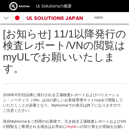
UL Solutionsの概要
UL SOLUTIONS JAPAN
NEWS
[お知らせ] 11/1以降発行の
検査レポート/VNの閲覧は
myULでお願いいたしま
す。
2019年11月1日以降に発行される工場検査レポートおよびバリエーショ
ン・ノーティス（VN）はULの新しいお客様専用サイトmyULで閲覧して
いただくことが必要となり、MyHomeでの表示は終了になりますので、
ご注意ください。
現在MyHomeをご利用のお客様で、引き続き工場検査レポートおよびVN
の閲覧をご希望される場合はお早めに
myUL
への切り替えの登録をお願い